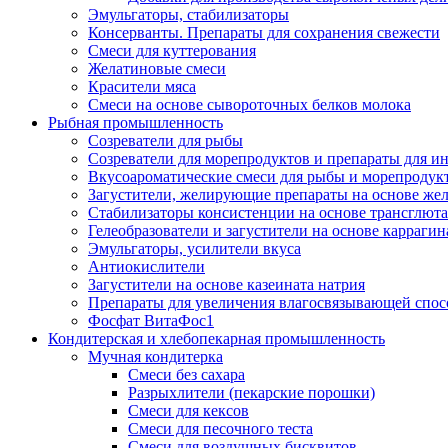
Эмульгаторы, стабилизаторы
Консерванты. Препараты для сохранения свежести
Смеси для куттерования
Желатиновые смеси
Красители мяса
Смеси на основе сывороточных белков молока
Рыбная промышленность
Созреватели для рыбы
Созреватели для морепродуктов и препараты для 
Вкусоароматические смеси для рыбы и морепродук
Загустители, желирующие препараты на основе же
Стабилизаторы консистенции на основе трансглют
Гелеобразователи и загустители на основе карраги
Эмульгаторы, усилители вкуса
Антиокислители
Загустители на основе казеината натрия
Препараты для увеличения влагосвязывающей спос
Фосфат ВитаФос1
Кондитерская и хлебопекарная промышленность
Мучная кондитерка
Смеси без сахара
Разрыхлители (пекарские порошки)
Смеси для кексов
Смеси для песочного теста
Смеси для воздушных бисквитов