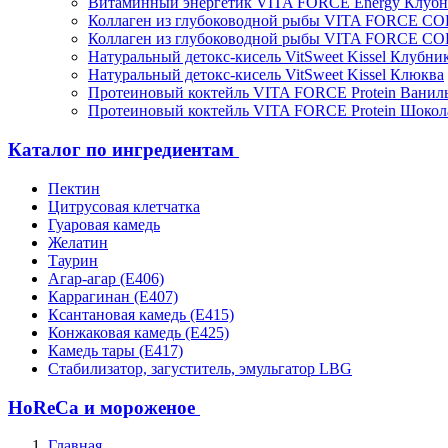
Витаминный энергетик VITA FORCE Energy Клубн
Коллаген из глубоководной рыбы VITA FORCE C
Коллаген из глубоководной рыбы VITA FORCE C
Натуральный детокс-кисель VitSweet Kissel Клубни
Натуральный детокс-кисель VitSweet Kissel Клюква
Протеиновый коктейль VITA FORCE Protein Ванил
Протеиновый коктейль VITA FORCE Protein Шокол
Каталог по ингредиентам
Пектин
Цитрусовая клетчатка
Гуаровая камедь
Желатин
Таурин
Агар-агар (Е406)
Каррагинан (Е407)
Ксантановая камедь (Е415)
Конжаковая камедь (Е425)
Камедь тары (Е417)
Стабилизатор, загуститель, эмульгатор LBG
HoReCa и мороженое
Главная