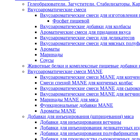
Гелеобразователи. Загустители. Стабилизаторы. Ка
Вкусоароматические смеси
Вкусоароматические смеси для изготовления
Фосфат пищевой
Вкусоароматические добавки для колбасы
Ароматические смеси для придания вкуса
Вкусоароматические смеси для деликатесов
Вкусоароматические смеси для мясных полуф
Ароматы
Маринады
Соусы
Животные белки и комплексные пищевые добавки н
Вкусоароматические смеси MANE
Вкусоароматические смеси MANE для копчен
Смеси специй MANE для копченых колбас
Вкусоароматические смеси MANE для сыроко
Вкусоароматические смеси MANE для ветчин
Маринады MANE для мяса
Функциональные добавки MANE
Ароматы MANE
Добавки для инъецирования (шприцевания) мяса
Добавки для инъецирования ветчины
Добавки для инъецирования деликатесных из
Добавки для инъецирования полуфабрикатов
Добавки для производства сырокопченых дел