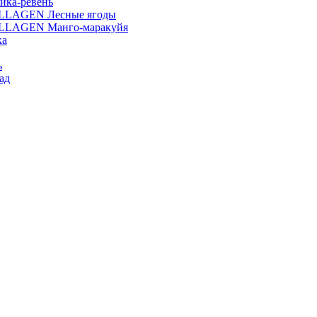
ика-ревень
OLLAGEN Лесные ягоды
OLLAGEN Манго-маракуйя
ка
ь
ад