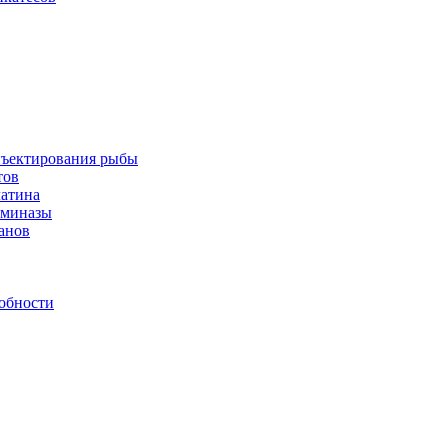
инъектирования рыбы
тов
латина
аминазы
нанов
обности