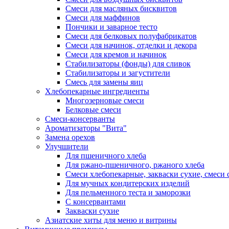
Смеси для масляных бисквитов
Смеси для маффинов
Пончики и заварное тесто
Cмеси для белковых полуфабрикатов
Смеси для начинок, отделки и декора
Смеси для кремов и начинок
Стабилизаторы (фонды) для сливок
Стабилизаторы и загустители
Смесь для замены яиц
Хлебопекарные ингредиенты
Многозерновые смеси
Белковые смеси
Смеси-консерванты
Ароматизаторы "Вита"
Замена орехов
Улучшители
Для пшеничного хлеба
Для ржано-пшеничного, ржаного хлеба
Смеси хлебопекарные, закваски сухие, смеси 
Для мучных кондитерских изделий
Для пельменного теста и заморозки
С консервантами
Закваски сухие
Азиатские хиты для меню и витрины