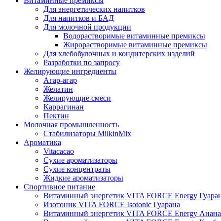
Витаминные премиксы
Для энергетических напитков
Для напитков и БАД
Для молочной продукции
Водорастворимые витаминные премиксы
Жирорастворимые витаминные премиксы
Для хлебобулочных и кондитерских изделий
Разработки по запросу
Желирующие ингредиенты
Агар-агар
Желатин
Желирующие смеси
Каррагинан
Пектин
Молочная промышленность
Стабилизаторы MilkinMix
Ароматика
Vitacacao
Сухие ароматизаторы
Сухие концентраты
Жидкие ароматизаторы
Спортивное питание
Витаминный энергетик VITA FORCE Energy Гуара
Изотоник VITA FORCE Isotonic Гуарана
Витаминный энергетик VITA FORCE Energy Анана