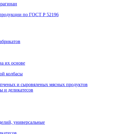
ррагинан
 продукции по ГОСТ Р 52196
абрикатов
а их основе
ой колбасы
пченых и сыровяленых мясных продуктов
ы и деликатесов
делий, универсальные
икатесов