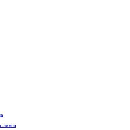
на
с-лимон