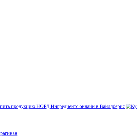
ррагинан