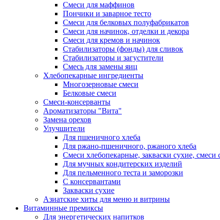
Смеси для маффинов
Пончики и заварное тесто
Cмеси для белковых полуфабрикатов
Смеси для начинок, отделки и декора
Смеси для кремов и начинок
Стабилизаторы (фонды) для сливок
Стабилизаторы и загустители
Смесь для замены яиц
Хлебопекарные ингредиенты
Многозерновые смеси
Белковые смеси
Смеси-консерванты
Ароматизаторы "Вита"
Замена орехов
Улучшители
Для пшеничного хлеба
Для ржано-пшеничного, ржаного хлеба
Смеси хлебопекарные, закваски сухие, смеси 
Для мучных кондитерских изделий
Для пельменного теста и заморозки
С консервантами
Закваски сухие
Азиатские хиты для меню и витрины
Витаминные премиксы
Для энергетических напитков