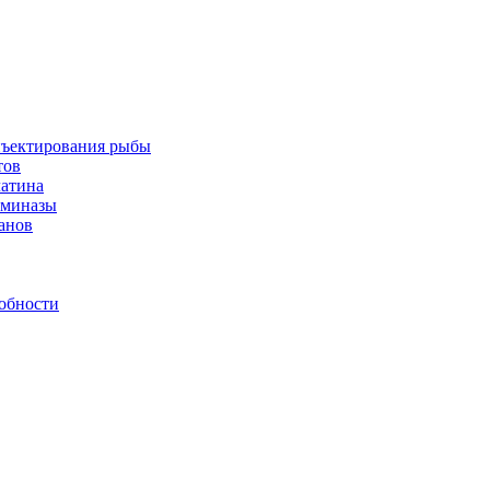
инъектирования рыбы
тов
латина
аминазы
нанов
обности