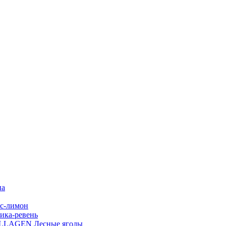
на
с-лимон
ика-ревень
OLLAGEN Лесные ягоды