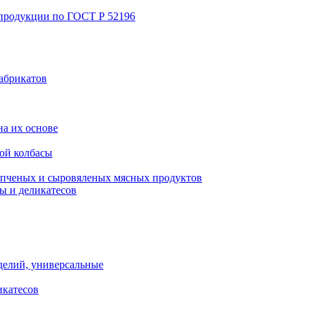
 продукции по ГОСТ Р 52196
абрикатов
а их основе
ой колбасы
пченых и сыровяленых мясных продуктов
ы и деликатесов
делий, универсальные
икатесов