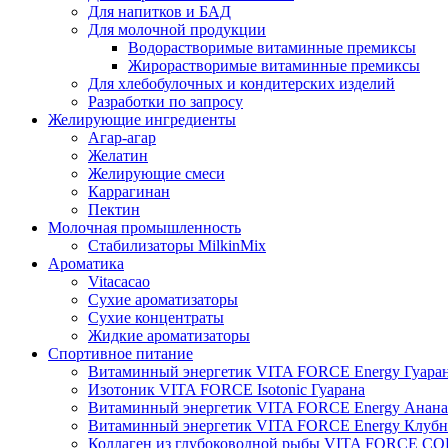
Для напитков и БАД
Для молочной продукции
Водорастворимые витаминные премиксы
Жирорастворимые витаминные премиксы
Для хлебобулочных и кондитерских изделий
Разработки по запросу
Желирующие ингредиенты
Агар-агар
Желатин
Желирующие смеси
Каррагинан
Пектин
Молочная промышленность
Стабилизаторы MilkinMix
Ароматика
Vitacacao
Сухие ароматизаторы
Сухие концентраты
Жидкие ароматизаторы
Спортивное питание
Витаминный энергетик VITA FORCE Energy Гуара
Изотоник VITA FORCE Isotonic Гуарана
Витаминный энергетик VITA FORCE Energy Анана
Витаминный энергетик VITA FORCE Energy Клубн
Коллаген из глубоководной рыбы VITA FORCE C