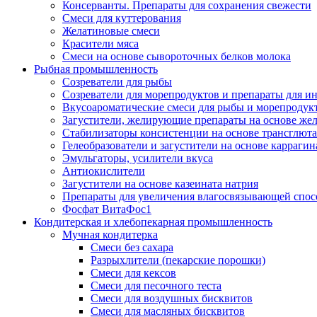
Консерванты. Препараты для сохранения свежести
Смеси для куттерования
Желатиновые смеси
Красители мяса
Смеси на основе сывороточных белков молока
Рыбная промышленность
Созреватели для рыбы
Созреватели для морепродуктов и препараты для 
Вкусоароматические смеси для рыбы и морепродук
Загустители, желирующие препараты на основе же
Стабилизаторы консистенции на основе трансглют
Гелеобразователи и загустители на основе карраги
Эмульгаторы, усилители вкуса
Антиокислители
Загустители на основе казеината натрия
Препараты для увеличения влагосвязывающей спос
Фосфат ВитаФос1
Кондитерская и хлебопекарная промышленность
Мучная кондитерка
Смеси без сахара
Разрыхлители (пекарские порошки)
Смеси для кексов
Смеси для песочного теста
Смеси для воздушных бисквитов
Смеси для масляных бисквитов