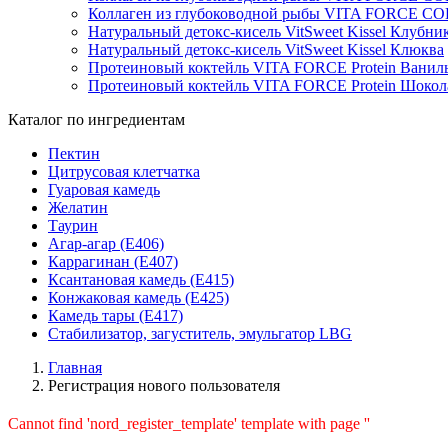
Коллаген из глубоководной рыбы VITA FORCE C
Натуральный детокс-кисель VitSweet Kissel Клубни
Натуральный детокс-кисель VitSweet Kissel Клюква
Протеиновый коктейль VITA FORCE Protein Ванил
Протеиновый коктейль VITA FORCE Protein Шокол
Каталог по ингредиентам
Пектин
Цитрусовая клетчатка
Гуаровая камедь
Желатин
Таурин
Агар-агар (Е406)
Каррагинан (Е407)
Ксантановая камедь (Е415)
Конжаковая камедь (Е425)
Камедь тары (Е417)
Стабилизатор, загуститель, эмульгатор LBG
Главная
Регистрация нового пользователя
Cannot find 'nord_register_template' template with page ''