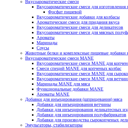
Вкусоароматические смеси
Вкусоароматические смеси для изготовления
Фосфат пищевой
Вкусоароматические добавки для колбасы
Ароматические смеси для придания вкуса
Вкусоароматические смеси для деликатесов
Вкусоароматические смеси для мясных полуф
Ароматы
Маринады
Соусы
Животные белки и комплексные пищевые добавки н
Вкусоароматические смеси MANE
Вкусоароматические смеси MANE для копчен
Смеси специй MANE для копченых колбас
Вкусоароматические смеси MANE для сыроко
Вкусоароматические смеси MANE для ветчин
Маринады MANE для мяса
Функциональные добавки MANE
Ароматы MANE
Добавки для инъецирования (шприцевания) мяса
Добавки для инъецирования ветчины
Добавки для инъецирования деликатесных из
Добавки для инъецирования полуфабрикатов
Добавки для производства сырокопченых дел
Эмульгаторы, стабилизаторы