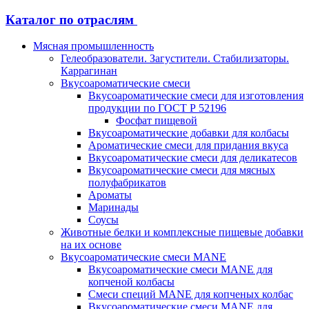
Каталог по отраслям
Мясная промышленность
Гелеобразователи. Загустители. Стабилизаторы.
Каррагинан
Вкусоароматические смеси
Вкусоароматические смеси для изготовления
продукции по ГОСТ Р 52196
Фосфат пищевой
Вкусоароматические добавки для колбасы
Ароматические смеси для придания вкуса
Вкусоароматические смеси для деликатесов
Вкусоароматические смеси для мясных
полуфабрикатов
Ароматы
Маринады
Соусы
Животные белки и комплексные пищевые добавки
на их основе
Вкусоароматические смеси MANE
Вкусоароматические смеси MANE для
копченой колбасы
Смеси специй MANE для копченых колбас
Вкусоароматические смеси MANE для