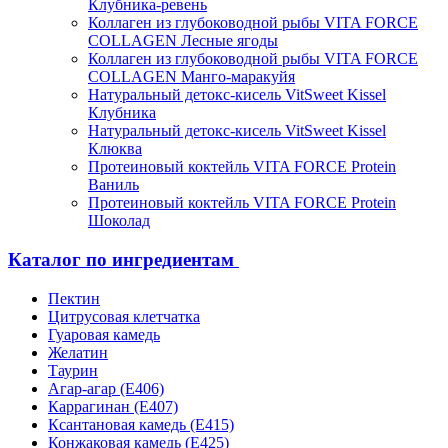
Клубника-ревень
Коллаген из глубоководной рыбы VITA FORCE
COLLAGEN Лесные ягоды
Коллаген из глубоководной рыбы VITA FORCE
COLLAGEN Манго-маракуйя
Натуральный детокс-кисель VitSweet Kissel
Клубника
Натуральный детокс-кисель VitSweet Kissel
Клюква
Протеиновый коктейль VITA FORCE Protein
Ваниль
Протеиновый коктейль VITA FORCE Protein
Шоколад
Каталог по ингредиентам
Пектин
Цитрусовая клетчатка
Гуаровая камедь
Желатин
Таурин
Агар-агар (Е406)
Каррагинан (Е407)
Ксантановая камедь (Е415)
Конжаковая камедь (Е425)