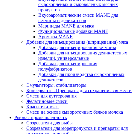
сырокопченых и сыровяленых мясных
продуктов
Вкусоароматические смеси MANE для
ветчины и деликатесов
Маринады MANE для мяса
Функциональные добавки MANE
Ароматы MANE
Добавки для инъецирования (шприцевания) мяса
Добавки для инъецирования ветчины
Добавки для инъецирования деликатесных
изделий, универсальные
Добавки для инъецирования
полуфабрикатов
Добавки для производства сырокопченых
деликатесов
Эмульгаторы, стабилизаторы
Консерванты. Препараты для сохранения свежести
Смеси для куттерования
Желатиновые смеси
Красители мяса
Смеси на основе сывороточных белков молока
Рыбная промышленность
Созреватели для рыбы
Созреватели для морепродуктов и препараты для
инъектирования рыбы