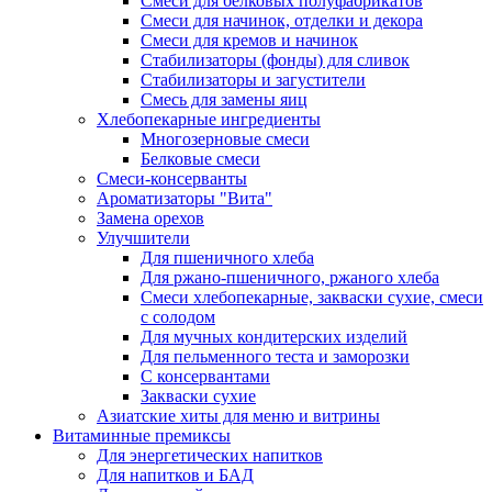
Cмеси для белковых полуфабрикатов
Смеси для начинок, отделки и декора
Смеси для кремов и начинок
Стабилизаторы (фонды) для сливок
Стабилизаторы и загустители
Смесь для замены яиц
Хлебопекарные ингредиенты
Многозерновые смеси
Белковые смеси
Смеси-консерванты
Ароматизаторы "Вита"
Замена орехов
Улучшители
Для пшеничного хлеба
Для ржано-пшеничного, ржаного хлеба
Смеси хлебопекарные, закваски сухие, смеси
с солодом
Для мучных кондитерских изделий
Для пельменного теста и заморозки
С консервантами
Закваски сухие
Азиатские хиты для меню и витрины
Витаминные премиксы
Для энергетических напитков
Для напитков и БАД