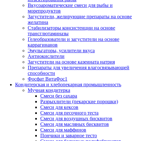
Вкусоароматические смеси для рыбы и
морепродуктов
Загустители, желирующие препараты на основе
желатина
Стабилизаторы консистенции на основе
трансглютаминазы
Гелеобразователи и загустители на основе
каррагинанов
Эмульгаторы, усилители вкуса
Антиокислители
Загустители на основе казеината натрия
Препараты для увеличения влагосвязывающей
способности
Фосфат ВитаФос1
Кондитерская и хлебопекарная промышленность
Мучная кондитерка
Смеси без сахара
Разрыхлители (пекарские порошки)
Смеси для кексов
Смеси для песочного теста
Смеси для воздушных бисквитов
Смеси для масляных бисквитов
Смеси для маффинов
Пончики и заварное тесто