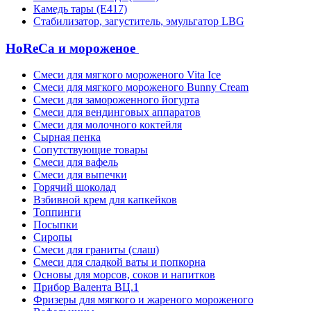
Камедь тары (Е417)
Стабилизатор, загуститель, эмульгатор LBG
HoReCa и мороженое
Смеси для мягкого мороженого Vita Ice
Смеси для мягкого мороженого Bunny Cream
Смеси для замороженного йогурта
Смеси для вендинговых аппаратов
Смеси для молочного коктейля
Сырная пенка
Сопутствующие товары
Смеси для вафель
Смеси для выпечки
Горячий шоколад
Взбивной крем для капкейков
Топпинги
Посыпки
Сиропы
Смеси для граниты (слаш)
Смеси для сладкой ваты и попкорна
Основы для морсов, соков и напитков
Прибор Валента ВЦ.1
Фризеры для мягкого и жареного мороженого