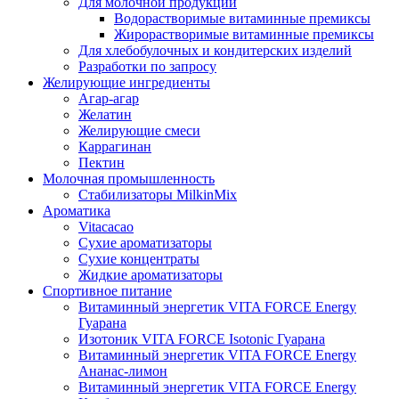
Для молочной продукции
Водорастворимые витаминные премиксы
Жирорастворимые витаминные премиксы
Для хлебобулочных и кондитерских изделий
Разработки по запросу
Желирующие ингредиенты
Агар-агар
Желатин
Желирующие смеси
Каррагинан
Пектин
Молочная промышленность
Стабилизаторы MilkinMix
Ароматика
Vitacacao
Сухие ароматизаторы
Сухие концентраты
Жидкие ароматизаторы
Спортивное питание
Витаминный энергетик VITA FORCE Energy
Гуарана
Изотоник VITA FORCE Isotonic Гуарана
Витаминный энергетик VITA FORCE Energy
Ананас-лимон
Витаминный энергетик VITA FORCE Energy