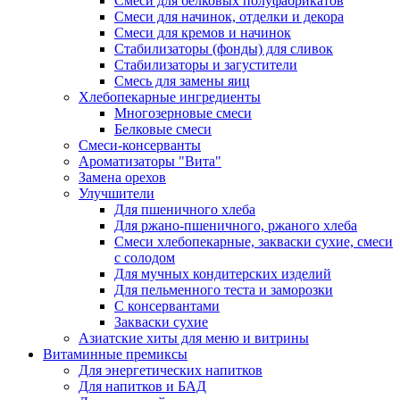
Cмеси для белковых полуфабрикатов
Смеси для начинок, отделки и декора
Смеси для кремов и начинок
Стабилизаторы (фонды) для сливок
Стабилизаторы и загустители
Смесь для замены яиц
Хлебопекарные ингредиенты
Многозерновые смеси
Белковые смеси
Смеси-консерванты
Ароматизаторы "Вита"
Замена орехов
Улучшители
Для пшеничного хлеба
Для ржано-пшеничного, ржаного хлеба
Смеси хлебопекарные, закваски сухие, смеси
с солодом
Для мучных кондитерских изделий
Для пельменного теста и заморозки
С консервантами
Закваски сухие
Азиатские хиты для меню и витрины
Витаминные премиксы
Для энергетических напитков
Для напитков и БАД