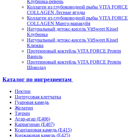
Клубника-ревень
Коллаген из глубоководной рыбы VITA FORCE
COLLAGEN Лесные ягоды
Коллаген из глубоководной рыбы VITA FORCE
COLLAGEN Манго-маракуйя
Натуральный детокс-кисель VitSweet Kissel
Клубника
Натуральный детокс-кисель VitSweet Kissel
Клюква
Протеиновый коктейль VITA FORCE Protein
Ваниль
Протеиновый коктейль VITA FORCE Protein
Шоколад
Каталог по ингредиентам
Пектин
Цитрусовая клетчатка
Гуаровая камедь
Желатин
Таурин
Агар-агар (Е406)
Каррагинан (Е407)
Ксантановая камедь (Е415)
Конжаковая камедь (Е425)