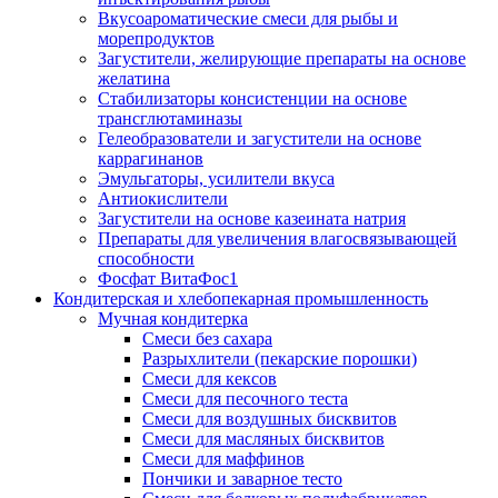
Вкусоароматические смеси для рыбы и
морепродуктов
Загустители, желирующие препараты на основе
желатина
Стабилизаторы консистенции на основе
трансглютаминазы
Гелеобразователи и загустители на основе
каррагинанов
Эмульгаторы, усилители вкуса
Антиокислители
Загустители на основе казеината натрия
Препараты для увеличения влагосвязывающей
способности
Фосфат ВитаФос1
Кондитерская и хлебопекарная промышленность
Мучная кондитерка
Смеси без сахара
Разрыхлители (пекарские порошки)
Смеси для кексов
Смеси для песочного теста
Смеси для воздушных бисквитов
Смеси для масляных бисквитов
Смеси для маффинов
Пончики и заварное тесто