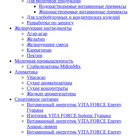
Для молочной продукции
Водорастворимые витаминные премиксы
Жирорастворимые витаминные премиксы
Для хлебобулочных и кондитерских изделий
Разработки по запросу
Желирующие ингредиенты
Агар-агар
Желатин
Желирующие смеси
Каррагинан
Пектин
Молочная промышленность
Стабилизаторы MilkinMix
Ароматика
Vitacacao
Сухие ароматизаторы
Сухие концентраты
Жидкие ароматизаторы
Спортивное питание
Витаминный энергетик VITA FORCE Energy
Гуарана
Изотоник VITA FORCE Isotonic Гуарана
Витаминный энергетик VITA FORCE Energy
Ананас-лимон
Витаминный энергетик VITA FORCE Energy