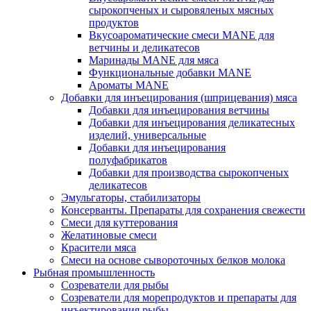
сырокопченых и сыровяленых мясных
продуктов
Вкусоароматические смеси MANE для
ветчины и деликатесов
Маринады MANE для мяса
Функциональные добавки MANE
Ароматы MANE
Добавки для инъецирования (шприцевания) мяса
Добавки для инъецирования ветчины
Добавки для инъецирования деликатесных
изделий, универсальные
Добавки для инъецирования
полуфабрикатов
Добавки для производства сырокопченых
деликатесов
Эмульгаторы, стабилизаторы
Консерванты. Препараты для сохранения свежести
Смеси для куттерования
Желатиновые смеси
Красители мяса
Смеси на основе сывороточных белков молока
Рыбная промышленность
Созреватели для рыбы
Созреватели для морепродуктов и препараты для
инъектирования рыбы