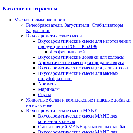
Каталог по отраслям
Мясная промышленность
Гелеобразователи. Загустители. Стабилизаторы.
Каррагинан
Вкусоароматические смеси
Вкусоароматические смеси для изготовления
продукции по ГОСТ Р 52196
Фосфат пищевой
Вкусоароматические добавки для колбасы
Ароматические смеси для придания вкуса
Вкусоароматические смеси для деликатесов
Вкусоароматические смеси для мясных
полуфабрикатов
Ароматы
Маринады
Соусы
Животные белки и комплексные пищевые добавки
на их основе
Вкусоароматические смеси MANE
Вкусоароматические смеси MANE для
копченой колбасы
Смеси специй MANE для копченых колбас
Вкусоароматические смеси MANE для