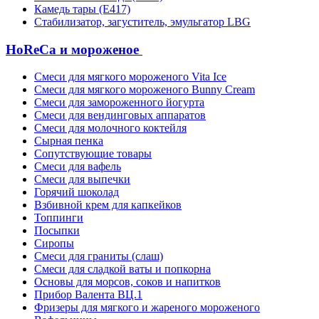
Камедь тары (Е417)
Стабилизатор, загуститель, эмульгатор LBG
HoReCa и мороженое
Смеси для мягкого мороженого Vita Ice
Смеси для мягкого мороженого Bunny Cream
Смеси для замороженного йогурта
Смеси для вендинговых аппаратов
Смеси для молочного коктейля
Сырная пенка
Сопутствующие товары
Смеси для вафель
Смеси для выпечки
Горячий шоколад
Взбивной крем для капкейков
Топпинги
Посыпки
Сиропы
Смеси для граниты (слаш)
Смеси для сладкой ваты и попкорна
Основы для морсов, соков и напитков
Прибор Валента ВЦ.1
Фризеры для мягкого и жареного мороженого