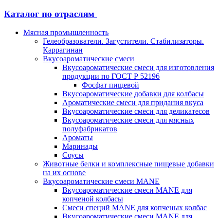
Каталог по отраслям
Мясная промышленность
Гелеобразователи. Загустители. Стабилизаторы.
Каррагинан
Вкусоароматические смеси
Вкусоароматические смеси для изготовления
продукции по ГОСТ Р 52196
Фосфат пищевой
Вкусоароматические добавки для колбасы
Ароматические смеси для придания вкуса
Вкусоароматические смеси для деликатесов
Вкусоароматические смеси для мясных
полуфабрикатов
Ароматы
Маринады
Соусы
Животные белки и комплексные пищевые добавки
на их основе
Вкусоароматические смеси MANE
Вкусоароматические смеси MANE для
копченой колбасы
Смеси специй MANE для копченых колбас
Вкусоароматические смеси MANE для