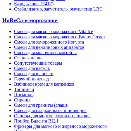
Камедь тары (Е417)
Стабилизатор, загуститель, эмульгатор LBG
HoReCa и мороженое
Смеси для мягкого мороженого Vita Ice
Смеси для мягкого мороженого Bunny Cream
Смеси для замороженного йогурта
Смеси для вендинговых аппаратов
Смеси для молочного коктейля
Сырная пенка
Сопутствующие товары
Смеси для вафель
Смеси для выпечки
Горячий шоколад
Взбивной крем для капкейков
Топпинги
Посыпки
Сиропы
Смеси для граниты (слаш)
Смеси для сладкой ваты и попкорна
Основы для морсов, соков и напитков
Прибор Валента ВЦ.1
Фризеры для мягкого и жареного мороженого