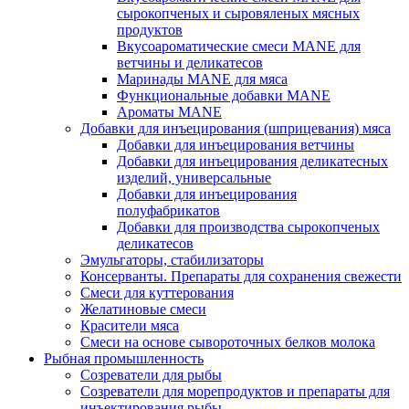
сырокопченых и сыровяленых мясных
продуктов
Вкусоароматические смеси MANE для
ветчины и деликатесов
Маринады MANE для мяса
Функциональные добавки MANE
Ароматы MANE
Добавки для инъецирования (шприцевания) мяса
Добавки для инъецирования ветчины
Добавки для инъецирования деликатесных
изделий, универсальные
Добавки для инъецирования
полуфабрикатов
Добавки для производства сырокопченых
деликатесов
Эмульгаторы, стабилизаторы
Консерванты. Препараты для сохранения свежести
Смеси для куттерования
Желатиновые смеси
Красители мяса
Смеси на основе сывороточных белков молока
Рыбная промышленность
Созреватели для рыбы
Созреватели для морепродуктов и препараты для
инъектирования рыбы