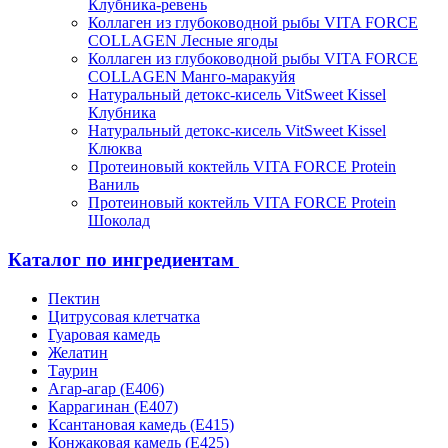
Клубника-ревень
Коллаген из глубоководной рыбы VITA FORCE
COLLAGEN Лесные ягоды
Коллаген из глубоководной рыбы VITA FORCE
COLLAGEN Манго-маракуйя
Натуральный детокс-кисель VitSweet Kissel
Клубника
Натуральный детокс-кисель VitSweet Kissel
Клюква
Протеиновый коктейль VITA FORCE Protein
Ваниль
Протеиновый коктейль VITA FORCE Protein
Шоколад
Каталог по ингредиентам
Пектин
Цитрусовая клетчатка
Гуаровая камедь
Желатин
Таурин
Агар-агар (Е406)
Каррагинан (Е407)
Ксантановая камедь (Е415)
Конжаковая камедь (Е425)