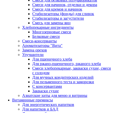
Cмеси для белковых полуфабрикатов
Смеси для начинок, отделки и декора
Смеси для кремов и начинок
Стабилизаторы (фонды) для сливок
Стабилизаторы и загустители
Смесь для замены яиц
Хлебопекарные ингредиенты
Многозерновые смеси
Белковые смеси
Смеси-консерванты
Ароматизаторы "Вита"
Замена орехов
Улучшители
Для пшеничного хлеба
Для ржано-пшеничного, ржаного хлеба
Смеси хлебопекарные, закваски сухие, смеси
с солодом
Для мучных кондитерских изделий
Для пельменного теста и заморозки
С консервантами
Закваски сухие
Азиатские хиты для меню и витрины
Витаминные премиксы
Для энергетических напитков
Для напитков и БАД