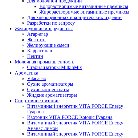
Для молочной продукции
Водорастворимые витаминные премиксы
Жирорастворимые витаминные премиксы
Для хлебобулочных и кондитерских изделий
Разработки по запросу
Желирующие ингредиенты
Агар-агар
Желатин
Желирующие смеси
Каррагинан
Пектин
Молочная промышленность
Стабилизаторы MilkinMix
Ароматика
Vitacacao
Сухие ароматизаторы
Сухие концентраты
Жидкие ароматизаторы
Спортивное питание
Витаминный энергетик VITA FORCE Energy
Гуарана
Изотоник VITA FORCE Isotonic Гуарана
Витаминный энергетик VITA FORCE Energy
Ананас-лимон
Витаминный энергетик VITA FORCE Energy