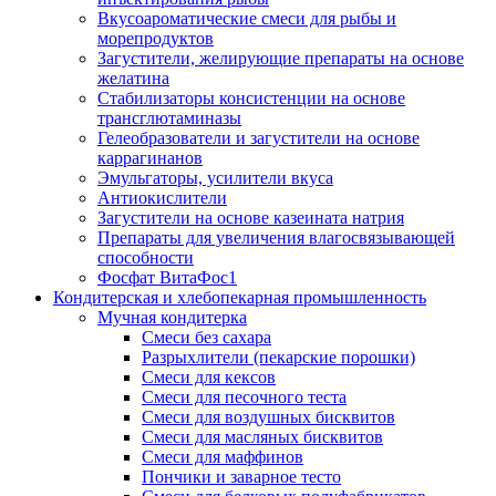
Вкусоароматические смеси для рыбы и
морепродуктов
Загустители, желирующие препараты на основе
желатина
Стабилизаторы консистенции на основе
трансглютаминазы
Гелеобразователи и загустители на основе
каррагинанов
Эмульгаторы, усилители вкуса
Антиокислители
Загустители на основе казеината натрия
Препараты для увеличения влагосвязывающей
способности
Фосфат ВитаФос1
Кондитерская и хлебопекарная промышленность
Мучная кондитерка
Смеси без сахара
Разрыхлители (пекарские порошки)
Смеси для кексов
Смеси для песочного теста
Смеси для воздушных бисквитов
Смеси для масляных бисквитов
Смеси для маффинов
Пончики и заварное тесто