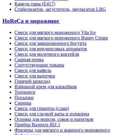
Камедь тары (Е417)
Стабилизатор, загуститель, эмульгатор LBG
HoReCa и мороженое
Смеси для мягкого мороженого Vita Ice
Смеси для мягкого мороженого Bunny Cream
Смеси для замороженного йогурта
Смеси для вендинговых аппаратов
Смеси для молочного коктейля
Сырная пенка
Сопутствующие товары
Смеси для вафель
Смеси для выпечки
Горячий шоколад
Взбивной крем для капкейков
Топпинги
Посыпки
Сиропы
Смеси для граниты (слаш)
Смеси для сладкой ваты и попкорна
Основы для морсов, соков и напитков
Прибор Валента ВЦ.1
Фризеры для мягкого и жареного мороженого