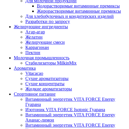
Для молочной продукции
Водорастворимые витаминные премиксы
Жирорастворимые витаминные премиксы
Для хлебобулочных и кондитерских изделий
Разработки по запросу
Желирующие ингредиенты
Агар-агар
Желатин
Желирующие смеси
Каррагинан
Пектин
Молочная промышленность
Стабилизаторы MilkinMix
Ароматика
Vitacacao
Сухие ароматизаторы
Сухие концентраты
Жидкие ароматизаторы
Спортивное питание
Витаминный энергетик VITA FORCE Energy
Гуарана
Изотоник VITA FORCE Isotonic Гуарана
Витаминный энергетик VITA FORCE Energy
Ананас-лимон
Витаминный энергетик VITA FORCE Energy