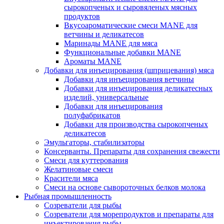
сырокопченых и сыровяленых мясных
продуктов
Вкусоароматические смеси MANE для
ветчины и деликатесов
Маринады MANE для мяса
Функциональные добавки MANE
Ароматы MANE
Добавки для инъецирования (шприцевания) мяса
Добавки для инъецирования ветчины
Добавки для инъецирования деликатесных
изделий, универсальные
Добавки для инъецирования
полуфабрикатов
Добавки для производства сырокопченых
деликатесов
Эмульгаторы, стабилизаторы
Консерванты. Препараты для сохранения свежести
Смеси для куттерования
Желатиновые смеси
Красители мяса
Смеси на основе сывороточных белков молока
Рыбная промышленность
Созреватели для рыбы
Созреватели для морепродуктов и препараты для
инъектирования рыбы