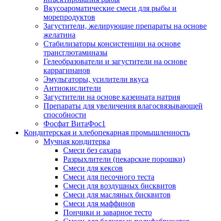
Вкусоароматические смеси для рыбы и
морепродуктов
Загустители, желирующие препараты на основе
желатина
Стабилизаторы консистенции на основе
трансглютаминазы
Гелеобразователи и загустители на основе
каррагинанов
Эмульгаторы, усилители вкуса
Антиокислители
Загустители на основе казеината натрия
Препараты для увеличения влагосвязывающей
способности
Фосфат ВитаФос1
Кондитерская и хлебопекарная промышленность
Мучная кондитерка
Смеси без сахара
Разрыхлители (пекарские порошки)
Смеси для кексов
Смеси для песочного теста
Смеси для воздушных бисквитов
Смеси для масляных бисквитов
Смеси для маффинов
Пончики и заварное тесто