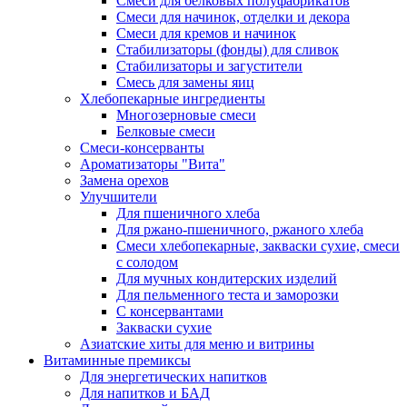
Cмеси для белковых полуфабрикатов
Смеси для начинок, отделки и декора
Смеси для кремов и начинок
Стабилизаторы (фонды) для сливок
Стабилизаторы и загустители
Смесь для замены яиц
Хлебопекарные ингредиенты
Многозерновые смеси
Белковые смеси
Смеси-консерванты
Ароматизаторы "Вита"
Замена орехов
Улучшители
Для пшеничного хлеба
Для ржано-пшеничного, ржаного хлеба
Смеси хлебопекарные, закваски сухие, смеси
с солодом
Для мучных кондитерских изделий
Для пельменного теста и заморозки
С консервантами
Закваски сухие
Азиатские хиты для меню и витрины
Витаминные премиксы
Для энергетических напитков
Для напитков и БАД