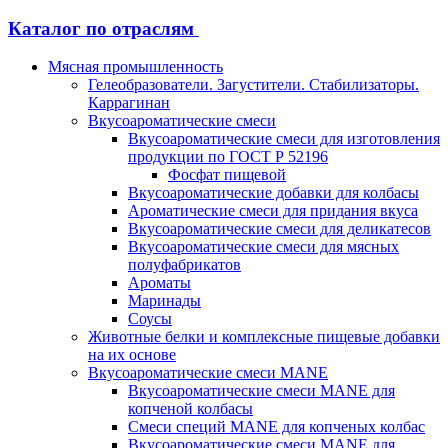
Каталог по отраслям
Мясная промышленность
Гелеобразователи. Загустители. Стабилизаторы.
Каррагинан
Вкусоароматические смеси
Вкусоароматические смеси для изготовления
продукции по ГОСТ Р 52196
Фосфат пищевой
Вкусоароматические добавки для колбасы
Ароматические смеси для придания вкуса
Вкусоароматические смеси для деликатесов
Вкусоароматические смеси для мясных
полуфабрикатов
Ароматы
Маринады
Соусы
Животные белки и комплексные пищевые добавки
на их основе
Вкусоароматические смеси MANE
Вкусоароматические смеси MANE для
копченой колбасы
Смеси специй MANE для копченых колбас
Вкусоароматические смеси MANE для