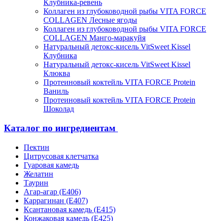
Клубника-ревень
Коллаген из глубоководной рыбы VITA FORCE
COLLAGEN Лесные ягоды
Коллаген из глубоководной рыбы VITA FORCE
COLLAGEN Манго-маракуйя
Натуральный детокс-кисель VitSweet Kissel
Клубника
Натуральный детокс-кисель VitSweet Kissel
Клюква
Протеиновый коктейль VITA FORCE Protein
Ваниль
Протеиновый коктейль VITA FORCE Protein
Шоколад
Каталог по ингредиентам
Пектин
Цитрусовая клетчатка
Гуаровая камедь
Желатин
Таурин
Агар-агар (Е406)
Каррагинан (Е407)
Ксантановая камедь (Е415)
Конжаковая камедь (Е425)