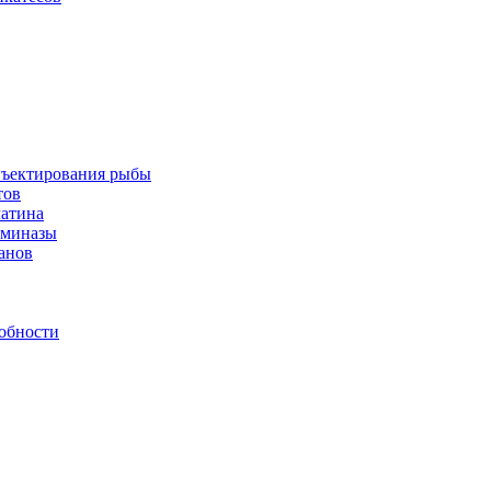
инъектирования рыбы
тов
латина
аминазы
нанов
обности