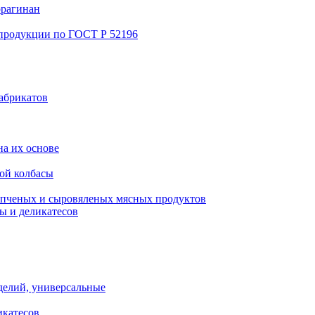
ррагинан
 продукции по ГОСТ Р 52196
абрикатов
а их основе
ой колбасы
пченых и сыровяленых мясных продуктов
ы и деликатесов
делий, универсальные
икатесов