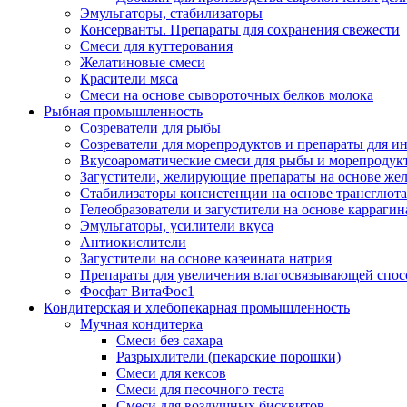
Эмульгаторы, стабилизаторы
Консерванты. Препараты для сохранения свежести
Смеси для куттерования
Желатиновые смеси
Красители мяса
Смеси на основе сывороточных белков молока
Рыбная промышленность
Созреватели для рыбы
Созреватели для морепродуктов и препараты для 
Вкусоароматические смеси для рыбы и морепродук
Загустители, желирующие препараты на основе же
Стабилизаторы консистенции на основе трансглют
Гелеобразователи и загустители на основе карраги
Эмульгаторы, усилители вкуса
Антиокислители
Загустители на основе казеината натрия
Препараты для увеличения влагосвязывающей спос
Фосфат ВитаФос1
Кондитерская и хлебопекарная промышленность
Мучная кондитерка
Смеси без сахара
Разрыхлители (пекарские порошки)
Смеси для кексов
Смеси для песочного теста
Смеси для воздушных бисквитов