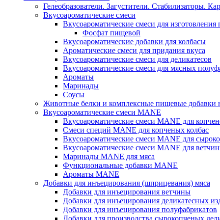
Гелеобразователи. Загустители. Стабилизаторы. Ка
Вкусоароматические смеси
Вкусоароматические смеси для изготовления
Фосфат пищевой
Вкусоароматические добавки для колбасы
Ароматические смеси для придания вкуса
Вкусоароматические смеси для деликатесов
Вкусоароматические смеси для мясных полуф
Ароматы
Маринады
Соусы
Животные белки и комплексные пищевые добавки н
Вкусоароматические смеси MANE
Вкусоароматические смеси MANE для копчен
Смеси специй MANE для копченых колбас
Вкусоароматические смеси MANE для сыроко
Вкусоароматические смеси MANE для ветчин
Маринады MANE для мяса
Функциональные добавки MANE
Ароматы MANE
Добавки для инъецирования (шприцевания) мяса
Добавки для инъецирования ветчины
Добавки для инъецирования деликатесных из
Добавки для инъецирования полуфабрикатов
Добавки для производства сырокопченых дел