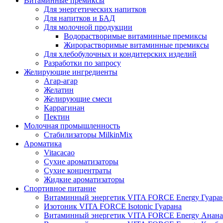
Витаминные премиксы
Для энергетических напитков
Для напитков и БАД
Для молочной продукции
Водорастворимые витаминные премиксы
Жирорастворимые витаминные премиксы
Для хлебобулочных и кондитерских изделий
Разработки по запросу
Желирующие ингредиенты
Агар-агар
Желатин
Желирующие смеси
Каррагинан
Пектин
Молочная промышленность
Стабилизаторы MilkinMix
Ароматика
Vitacacao
Сухие ароматизаторы
Сухие концентраты
Жидкие ароматизаторы
Спортивное питание
Витаминный энергетик VITA FORCE Energy Гуара
Изотоник VITA FORCE Isotonic Гуарана
Витаминный энергетик VITA FORCE Energy Анана