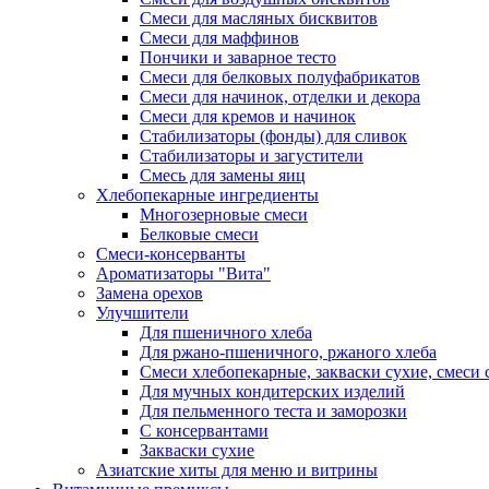
Смеси для масляных бисквитов
Смеси для маффинов
Пончики и заварное тесто
Cмеси для белковых полуфабрикатов
Смеси для начинок, отделки и декора
Смеси для кремов и начинок
Стабилизаторы (фонды) для сливок
Стабилизаторы и загустители
Смесь для замены яиц
Хлебопекарные ингредиенты
Многозерновые смеси
Белковые смеси
Смеси-консерванты
Ароматизаторы "Вита"
Замена орехов
Улучшители
Для пшеничного хлеба
Для ржано-пшеничного, ржаного хлеба
Смеси хлебопекарные, закваски сухие, смеси 
Для мучных кондитерских изделий
Для пельменного теста и заморозки
С консервантами
Закваски сухие
Азиатские хиты для меню и витрины