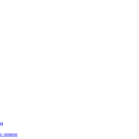
на
с-лимон