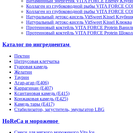
Витаминный энергетик VITA FORCE Energy Клубн
Коллаген из глубоководной рыбы VITA FORCE C
Коллаген из глубоководной рыбы VITA FORCE C
Натуральный детокс-кисель VitSweet Kissel Клубни
Натуральный детокс-кисель VitSweet Kissel Клюква
Протеиновый коктейль VITA FORCE Protein Ванил
Протеиновый коктейль VITA FORCE Protein Шокол
Каталог по ингредиентам
Пектин
Цитрусовая клетчатка
Гуаровая камедь
Желатин
Таурин
Агар-агар (Е406)
Каррагинан (Е407)
Ксантановая камедь (Е415)
Конжаковая камедь (Е425)
Камедь тары (Е417)
Стабилизатор, загуститель, эмульгатор LBG
HoReCa и мороженое
Смеси для мягкого мороженого Vita Ice