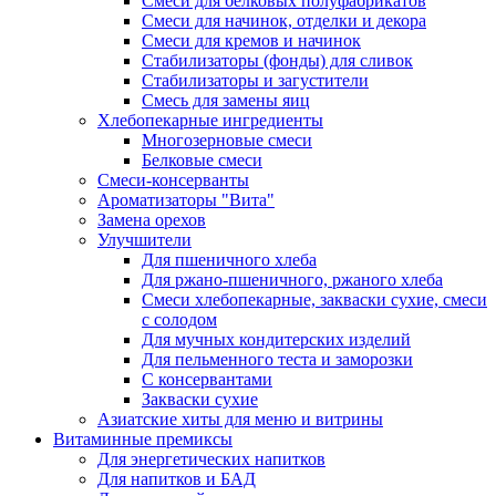
Cмеси для белковых полуфабрикатов
Смеси для начинок, отделки и декора
Смеси для кремов и начинок
Стабилизаторы (фонды) для сливок
Стабилизаторы и загустители
Смесь для замены яиц
Хлебопекарные ингредиенты
Многозерновые смеси
Белковые смеси
Смеси-консерванты
Ароматизаторы "Вита"
Замена орехов
Улучшители
Для пшеничного хлеба
Для ржано-пшеничного, ржаного хлеба
Смеси хлебопекарные, закваски сухие, смеси
с солодом
Для мучных кондитерских изделий
Для пельменного теста и заморозки
С консервантами
Закваски сухие
Азиатские хиты для меню и витрины
Витаминные премиксы
Для энергетических напитков
Для напитков и БАД