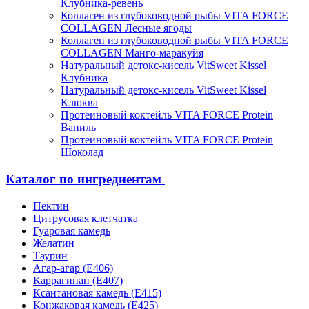
Клубника-ревень
Коллаген из глубоководной рыбы VITA FORCE
COLLAGEN Лесные ягоды
Коллаген из глубоководной рыбы VITA FORCE
COLLAGEN Манго-маракуйя
Натуральный детокс-кисель VitSweet Kissel
Клубника
Натуральный детокс-кисель VitSweet Kissel
Клюква
Протеиновый коктейль VITA FORCE Protein
Ваниль
Протеиновый коктейль VITA FORCE Protein
Шоколад
Каталог по ингредиентам
Пектин
Цитрусовая клетчатка
Гуаровая камедь
Желатин
Таурин
Агар-агар (Е406)
Каррагинан (Е407)
Ксантановая камедь (Е415)
Конжаковая камедь (Е425)