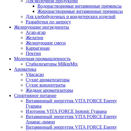
Для молочной продукции
Водорастворимые витаминные премиксы
Жирорастворимые витаминные премиксы
Для хлебобулочных и кондитерских изделий
Разработки по запросу
Желирующие ингредиенты
Агар-агар
Желатин
Желирующие смеси
Каррагинан
Пектин
Молочная промышленность
Стабилизаторы MilkinMix
Ароматика
Vitacacao
Сухие ароматизаторы
Сухие концентраты
Жидкие ароматизаторы
Спортивное питание
Витаминный энергетик VITA FORCE Energy
Гуарана
Изотоник VITA FORCE Isotonic Гуарана
Витаминный энергетик VITA FORCE Energy
Ананас-лимон
Витаминный энергетик VITA FORCE Energy