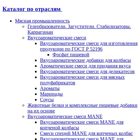
Каталог по отраслям
Мясная промышленность
Гелеобразователи. Загустители. Стабилизаторы.
Каррагинан
Вкусоароматические смеси
Вкусоароматические смеси для изготовления
продукции по ГОСТ Р 52196
Фосфат пищевой
Вкусоароматические добавки для колбасы
Ароматические смеси для придания вкуса
Вкусоароматические смеси для деликатесов
Вкусоароматические смеси для мясных
полуфабрикатов
Ароматы
Маринады
Соусы
Животные белки и комплексные пищевые добавки
на их основе
Вкусоароматические смеси MANE
Вкусоароматические смеси MANE для
копченой колбасы
Смеси специй MANE для копченых колбас
Вкусоароматические смеси MANE для