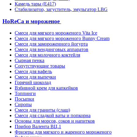
Камедь тары (Е417)
Стабилизатор, загуститель, эмульгатор LBG
HoReCa и мороженое
Смеси для мягкого мороженого Vita Ice
Смеси для мягкого мороженого Bunny Cream
Смеси для замороженного йогурта
Смеси для вендинговых аппаратов
Смеси для молочного коктейля
Сырная пенка
Сопутствующие товары
Смеси для вафель
Смеси для выпечки
Горячий шоколад
Взбивной крем для капкейков
Топпинги
Посыпки
Сиропы
Смеси для граниты (слаш)
Смеси для сладкой ваты и попкорна
Основы для морсов, соков и напитков
Прибор Валента ВЦ.1
Фризеры для мягкого и жареного мороженого