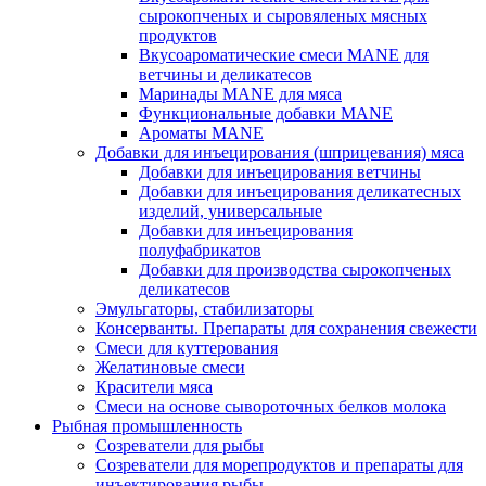
сырокопченых и сыровяленых мясных
продуктов
Вкусоароматические смеси MANE для
ветчины и деликатесов
Маринады MANE для мяса
Функциональные добавки MANE
Ароматы MANE
Добавки для инъецирования (шприцевания) мяса
Добавки для инъецирования ветчины
Добавки для инъецирования деликатесных
изделий, универсальные
Добавки для инъецирования
полуфабрикатов
Добавки для производства сырокопченых
деликатесов
Эмульгаторы, стабилизаторы
Консерванты. Препараты для сохранения свежести
Смеси для куттерования
Желатиновые смеси
Красители мяса
Смеси на основе сывороточных белков молока
Рыбная промышленность
Созреватели для рыбы
Созреватели для морепродуктов и препараты для
инъектирования рыбы