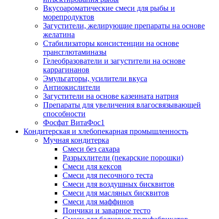
Вкусоароматические смеси для рыбы и
морепродуктов
Загустители, желирующие препараты на основе
желатина
Стабилизаторы консистенции на основе
трансглютаминазы
Гелеобразователи и загустители на основе
каррагинанов
Эмульгаторы, усилители вкуса
Антиокислители
Загустители на основе казеината натрия
Препараты для увеличения влагосвязывающей
способности
Фосфат ВитаФос1
Кондитерская и хлебопекарная промышленность
Мучная кондитерка
Смеси без сахара
Разрыхлители (пекарские порошки)
Смеси для кексов
Смеси для песочного теста
Смеси для воздушных бисквитов
Смеси для масляных бисквитов
Смеси для маффинов
Пончики и заварное тесто