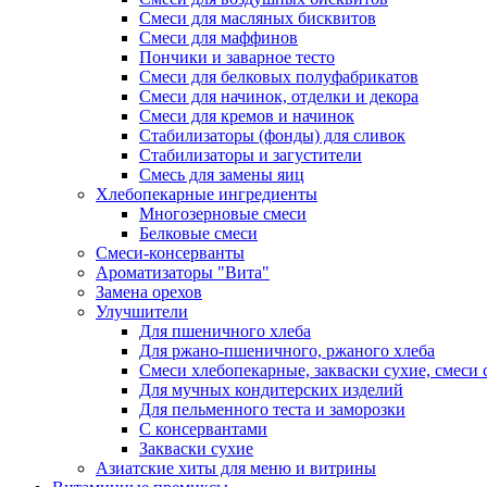
Смеси для масляных бисквитов
Смеси для маффинов
Пончики и заварное тесто
Cмеси для белковых полуфабрикатов
Смеси для начинок, отделки и декора
Смеси для кремов и начинок
Стабилизаторы (фонды) для сливок
Стабилизаторы и загустители
Смесь для замены яиц
Хлебопекарные ингредиенты
Многозерновые смеси
Белковые смеси
Смеси-консерванты
Ароматизаторы "Вита"
Замена орехов
Улучшители
Для пшеничного хлеба
Для ржано-пшеничного, ржаного хлеба
Смеси хлебопекарные, закваски сухие, смеси 
Для мучных кондитерских изделий
Для пельменного теста и заморозки
С консервантами
Закваски сухие
Азиатские хиты для меню и витрины