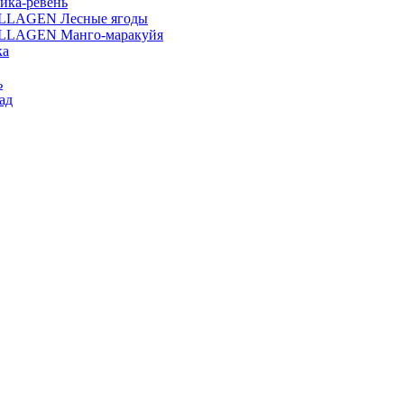
ика-ревень
OLLAGEN Лесные ягоды
OLLAGEN Манго-маракуйя
ка
ь
ад