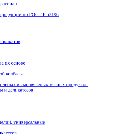
ррагинан
 продукции по ГОСТ Р 52196
абрикатов
а их основе
ой колбасы
пченых и сыровяленых мясных продуктов
ы и деликатесов
делий, универсальные
икатесов