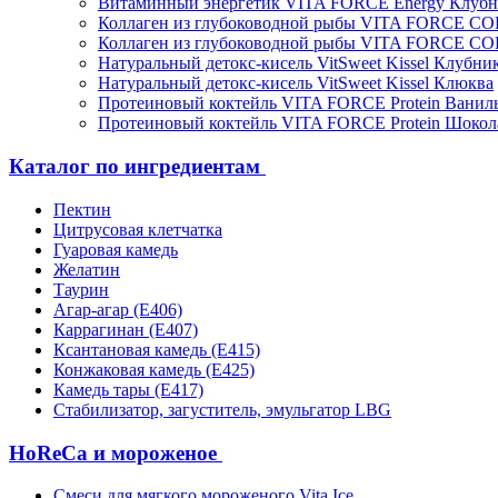
Витаминный энергетик VITA FORCE Energy Клубн
Коллаген из глубоководной рыбы VITA FORCE C
Коллаген из глубоководной рыбы VITA FORCE C
Натуральный детокс-кисель VitSweet Kissel Клубни
Натуральный детокс-кисель VitSweet Kissel Клюква
Протеиновый коктейль VITA FORCE Protein Ванил
Протеиновый коктейль VITA FORCE Protein Шокол
Каталог по ингредиентам
Пектин
Цитрусовая клетчатка
Гуаровая камедь
Желатин
Таурин
Агар-агар (Е406)
Каррагинан (Е407)
Ксантановая камедь (Е415)
Конжаковая камедь (Е425)
Камедь тары (Е417)
Стабилизатор, загуститель, эмульгатор LBG
HoReCa и мороженое
Смеси для мягкого мороженого Vita Ice