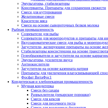
Эмульгаторы, стабилизаторы
Консерванты. Препараты для сохранения свежести
Смеси для куттерования
Желатиновые смеси
Красители мяса
Смеси на основе сывороточных белков молока
Рыбная промышленность
Созреватели для рыбы
Созреватели для морепродуктов и препараты для 
Вкусоароматические смеси для рыбы и морепродук
Загустители, желирующие препараты на основе же
Стабилизаторы консистенции на основе трансглют
Гелеобразователи и загустители на основе карраги
Эмульгаторы, усилители вкуса
Антиокислители
Загустители на основе казеината натрия
Препараты для увеличения влагосвязывающей спос
Фосфат ВитаФос1
Кондитерская и хлебопекарная промышленность
Мучная кондитерка
Смеси без сахара
Разрыхлители (пекарские порошки)
Смеси для кексов
Смеси для песочного теста
Смеси для воздушных бисквитов