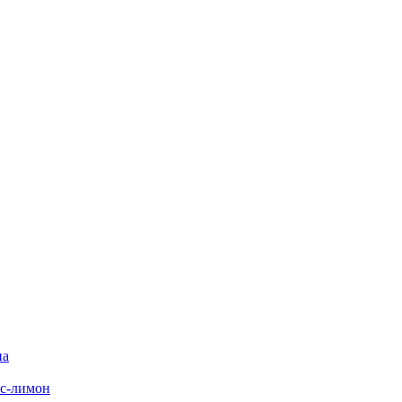
на
с-лимон