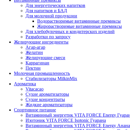
Витаминные премиксы
Для энергетических напитков
Для напитков и БАД
Для молочной продукции
Водорастворимые витаминные премиксы
Жирорастворимые витаминные премиксы
Для хлебобулочных и кондитерских изделий
Разработки по запросу
Желирующие ингредиенты
Агар-агар
Желатин
Желирующие смеси
Каррагинан
Пектин
Молочная промышленность
Стабилизаторы MilkinMix
Ароматика
Vitacacao
Сухие ароматизаторы
Сухие концентраты
Жидкие ароматизаторы
Спортивное питание
Витаминный энергетик VITA FORCE Energy Гуара
Изотоник VITA FORCE Isotonic Гуарана
Витаминный энергетик VITA FORCE Energy Анана