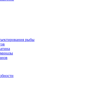
инъектирования рыбы
тов
латина
аминазы
нанов
обности