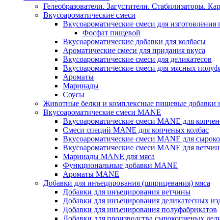
Гелеобразователи. Загустители. Стабилизаторы. Ка
Вкусоароматические смеси
Вкусоароматические смеси для изготовления
Фосфат пищевой
Вкусоароматические добавки для колбасы
Ароматические смеси для придания вкуса
Вкусоароматические смеси для деликатесов
Вкусоароматические смеси для мясных полуф
Ароматы
Маринады
Соусы
Животные белки и комплексные пищевые добавки н
Вкусоароматические смеси MANE
Вкусоароматические смеси MANE для копчен
Смеси специй MANE для копченых колбас
Вкусоароматические смеси MANE для сыроко
Вкусоароматические смеси MANE для ветчин
Маринады MANE для мяса
Функциональные добавки MANE
Ароматы MANE
Добавки для инъецирования (шприцевания) мяса
Добавки для инъецирования ветчины
Добавки для инъецирования деликатесных из
Добавки для инъецирования полуфабрикатов
Добавки для производства сырокопченых дел