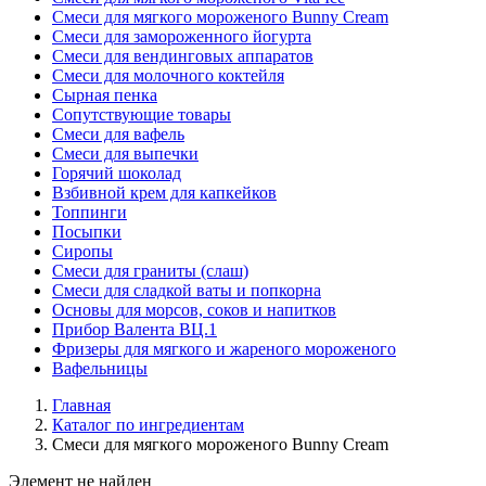
Смеси для мягкого мороженого Bunny Cream
Смеси для замороженного йогурта
Смеси для вендинговых аппаратов
Смеси для молочного коктейля
Сырная пенка
Сопутствующие товары
Смеси для вафель
Смеси для выпечки
Горячий шоколад
Взбивной крем для капкейков
Топпинги
Посыпки
Сиропы
Смеси для граниты (слаш)
Смеси для сладкой ваты и попкорна
Основы для морсов, соков и напитков
Прибор Валента ВЦ.1
Фризеры для мягкого и жареного мороженого
Вафельницы
Главная
Каталог по ингредиентам
Смеси для мягкого мороженого Bunny Cream
Элемент не найден