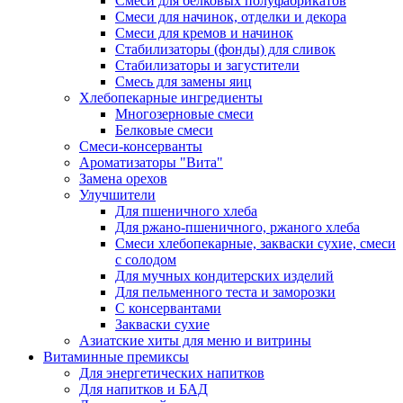
Cмеси для белковых полуфабрикатов
Смеси для начинок, отделки и декора
Смеси для кремов и начинок
Стабилизаторы (фонды) для сливок
Стабилизаторы и загустители
Смесь для замены яиц
Хлебопекарные ингредиенты
Многозерновые смеси
Белковые смеси
Смеси-консерванты
Ароматизаторы "Вита"
Замена орехов
Улучшители
Для пшеничного хлеба
Для ржано-пшеничного, ржаного хлеба
Смеси хлебопекарные, закваски сухие, смеси
с солодом
Для мучных кондитерских изделий
Для пельменного теста и заморозки
С консервантами
Закваски сухие
Азиатские хиты для меню и витрины
Витаминные премиксы
Для энергетических напитков
Для напитков и БАД