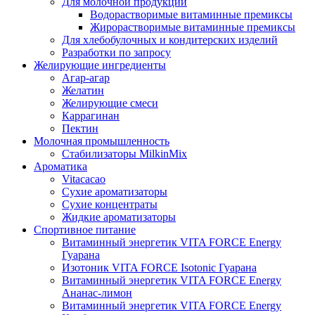
Для молочной продукции
Водорастворимые витаминные премиксы
Жирорастворимые витаминные премиксы
Для хлебобулочных и кондитерских изделий
Разработки по запросу
Желирующие ингредиенты
Агар-агар
Желатин
Желирующие смеси
Каррагинан
Пектин
Молочная промышленность
Стабилизаторы MilkinMix
Ароматика
Vitacacao
Сухие ароматизаторы
Сухие концентраты
Жидкие ароматизаторы
Спортивное питание
Витаминный энергетик VITA FORCE Energy
Гуарана
Изотоник VITA FORCE Isotonic Гуарана
Витаминный энергетик VITA FORCE Energy
Ананас-лимон
Витаминный энергетик VITA FORCE Energy