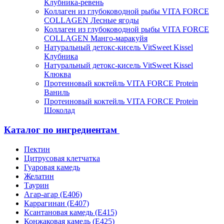
Клубника-ревень
Коллаген из глубоководной рыбы VITA FORCE
COLLAGEN Лесные ягоды
Коллаген из глубоководной рыбы VITA FORCE
COLLAGEN Манго-маракуйя
Натуральный детокс-кисель VitSweet Kissel
Клубника
Натуральный детокс-кисель VitSweet Kissel
Клюква
Протеиновый коктейль VITA FORCE Protein
Ваниль
Протеиновый коктейль VITA FORCE Protein
Шоколад
Каталог по ингредиентам
Пектин
Цитрусовая клетчатка
Гуаровая камедь
Желатин
Таурин
Агар-агар (Е406)
Каррагинан (Е407)
Ксантановая камедь (Е415)
Конжаковая камедь (Е425)