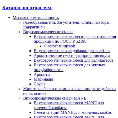
Каталог по отраслям
Мясная промышленность
Гелеобразователи. Загустители. Стабилизаторы.
Каррагинан
Вкусоароматические смеси
Вкусоароматические смеси для изготовления
продукции по ГОСТ Р 52196
Фосфат пищевой
Вкусоароматические добавки для колбасы
Ароматические смеси для придания вкуса
Вкусоароматические смеси для деликатесов
Вкусоароматические смеси для мясных
полуфабрикатов
Ароматы
Маринады
Соусы
Животные белки и комплексные пищевые добавки
на их основе
Вкусоароматические смеси MANE
Вкусоароматические смеси MANE для
копченой колбасы
Смеси специй MANE для копченых колбас
Вкусоароматические смеси MANE для