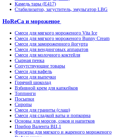
Камедь тары (Е417)
Стабилизатор, загуститель, эмульгатор LBG
HoReCa и мороженое
Смеси для мягкого мороженого Vita Ice
Смеси для мягкого мороженого Bunny Cream
Смеси для замороженного йогурта
Смеси для вендинговых аппаратов
Смеси для молочного коктейля
Сырная пенка
Сопутствующие товары
Смеси для вафель
Смеси для выпечки
Горячий шоколад
Взбивной крем для капкейков
Топпинги
Посыпки
Сиропы
Смеси для граниты (слаш)
Смеси для сладкой ваты и попкорна
Основы для морсов, соков и напитков
Прибор Валента ВЦ.1
Фризеры для мягкого и жареного мороженого