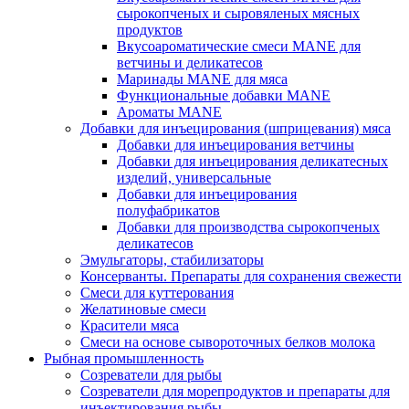
сырокопченых и сыровяленых мясных
продуктов
Вкусоароматические смеси MANE для
ветчины и деликатесов
Маринады MANE для мяса
Функциональные добавки MANE
Ароматы MANE
Добавки для инъецирования (шприцевания) мяса
Добавки для инъецирования ветчины
Добавки для инъецирования деликатесных
изделий, универсальные
Добавки для инъецирования
полуфабрикатов
Добавки для производства сырокопченых
деликатесов
Эмульгаторы, стабилизаторы
Консерванты. Препараты для сохранения свежести
Смеси для куттерования
Желатиновые смеси
Красители мяса
Смеси на основе сывороточных белков молока
Рыбная промышленность
Созреватели для рыбы
Созреватели для морепродуктов и препараты для
инъектирования рыбы