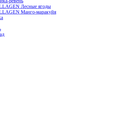
ика-ревень
OLLAGEN Лесные ягоды
OLLAGEN Манго-маракуйя
ка
ь
ад