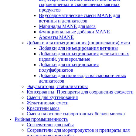
сырокопченых и сыровяленых мясных
продуктов
Вкусоароматические смеси MANE для
ветчины и деликатесов
Маринады MANE для мяса
Функциональные добавки MANE
Ароматы MANE
Добавки для инъецирования (шприцевания) мяса
Добавки для инъецирования ветчины
Добавки для инъецирования деликатесных
изделий, универсальные
Добавки для инъецирования
полуфабрикатов
Добавки для производства сырокопченых
деликатесов
Эмульгаторы, стабилизаторы
Консерванты. Препараты для сохранения свежести
Смеси для куттерования
Желатиновые смеси
Красители мяса
Смеси на основе сывороточных белков молока
Рыбная промышленность
Созреватели для рыбы
Созреватели для морепродуктов и препараты для
инъектирования рыбы