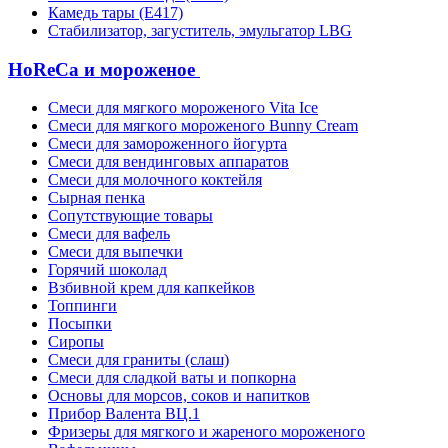
Камедь тары (Е417)
Стабилизатор, загуститель, эмульгатор LBG
HoReCa и мороженое
Смеси для мягкого мороженого Vita Ice
Смеси для мягкого мороженого Bunny Cream
Смеси для замороженного йогурта
Смеси для вендинговых аппаратов
Смеси для молочного коктейля
Сырная пенка
Сопутствующие товары
Смеси для вафель
Смеси для выпечки
Горячий шоколад
Взбивной крем для капкейков
Топпинги
Посыпки
Сиропы
Смеси для граниты (слаш)
Смеси для сладкой ваты и попкорна
Основы для морсов, соков и напитков
Прибор Валента ВЦ.1
Фризеры для мягкого и жареного мороженого