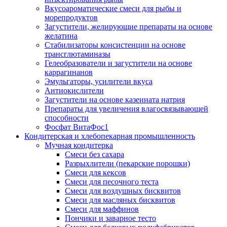
Вкусоароматические смеси для рыбы и
морепродуктов
Загустители, желирующие препараты на основе
желатина
Стабилизаторы консистенции на основе
трансглютаминазы
Гелеобразователи и загустители на основе
каррагинанов
Эмульгаторы, усилители вкуса
Антиокислители
Загустители на основе казеината натрия
Препараты для увеличения влагосвязывающей
способности
Фосфат ВитаФос1
Кондитерская и хлебопекарная промышленность
Мучная кондитерка
Смеси без сахара
Разрыхлители (пекарские порошки)
Смеси для кексов
Смеси для песочного теста
Смеси для воздушных бисквитов
Смеси для масляных бисквитов
Смеси для маффинов
Пончики и заварное тесто