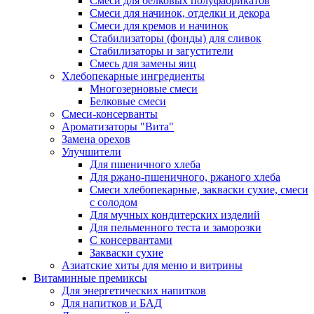
Cмеси для белковых полуфабрикатов
Смеси для начинок, отделки и декора
Смеси для кремов и начинок
Стабилизаторы (фонды) для сливок
Стабилизаторы и загустители
Смесь для замены яиц
Хлебопекарные ингредиенты
Многозерновые смеси
Белковые смеси
Смеси-консерванты
Ароматизаторы "Вита"
Замена орехов
Улучшители
Для пшеничного хлеба
Для ржано-пшеничного, ржаного хлеба
Смеси хлебопекарные, закваски сухие, смеси
с солодом
Для мучных кондитерских изделий
Для пельменного теста и заморозки
С консервантами
Закваски сухие
Азиатские хиты для меню и витрины
Витаминные премиксы
Для энергетических напитков
Для напитков и БАД