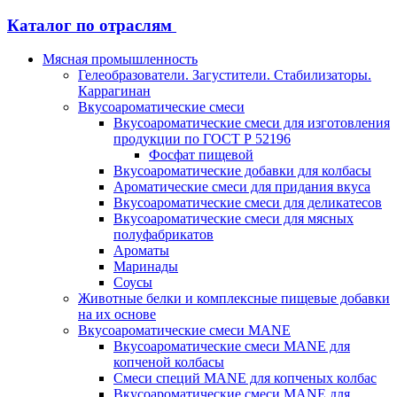
Каталог по отраслям
Мясная промышленность
Гелеобразователи. Загустители. Стабилизаторы.
Каррагинан
Вкусоароматические смеси
Вкусоароматические смеси для изготовления
продукции по ГОСТ Р 52196
Фосфат пищевой
Вкусоароматические добавки для колбасы
Ароматические смеси для придания вкуса
Вкусоароматические смеси для деликатесов
Вкусоароматические смеси для мясных
полуфабрикатов
Ароматы
Маринады
Соусы
Животные белки и комплексные пищевые добавки
на их основе
Вкусоароматические смеси MANE
Вкусоароматические смеси MANE для
копченой колбасы
Смеси специй MANE для копченых колбас
Вкусоароматические смеси MANE для