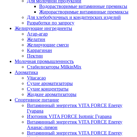
Для молочной продукции
Водорастворимые витаминные премиксы
Жирорастворимые витаминные премиксы
Для хлебобулочных и кондитерских изделий
Разработки по запросу
Желирующие ингредиенты
Агар-агар
Желатин
Желирующие смеси
Каррагинан
Пектин
Молочная промышленность
Стабилизаторы MilkinMix
Ароматика
Vitacacao
Сухие ароматизаторы
Сухие концентраты
Жидкие ароматизаторы
Спортивное питание
Витаминный энергетик VITA FORCE Energy
Гуарана
Изотоник VITA FORCE Isotonic Гуарана
Витаминный энергетик VITA FORCE Energy
Ананас-лимон
Витаминный энергетик VITA FORCE Energy