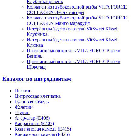
Клубника-ревень
Коллаген из глубоководной рыбы VITA FORCE
COLLAGEN Лесные ягоды
Коллаген из глубоководной рыбы VITA FORCE
COLLAGEN Манго-маракуйя
Натуральный детокс-кисель VitSweet Kissel
Клубника
Натуральный детокс-кисель VitSweet Kissel
Клюква
Протеиновый коктейль VITA FORCE Protein
Ваниль
Протеиновый коктейль VITA FORCE Protein
Шоколад
Каталог по ингредиентам
Пектин
Цитрусовая клетчатка
Гуаровая камедь
Желатин
Таурин
Агар-агар (Е406)
Каррагинан (Е407)
Ксантановая камедь (Е415)
Конжаковая камедь (Е425)