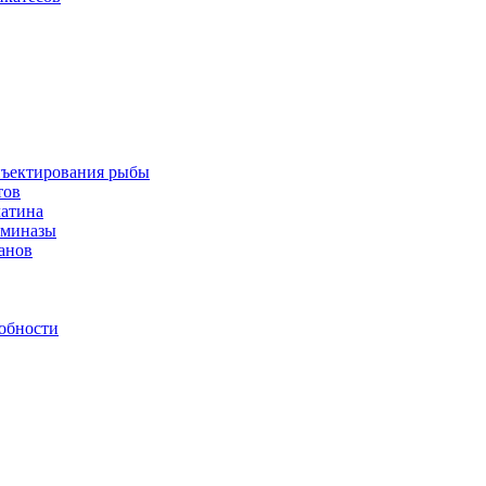
инъектирования рыбы
тов
латина
аминазы
нанов
обности