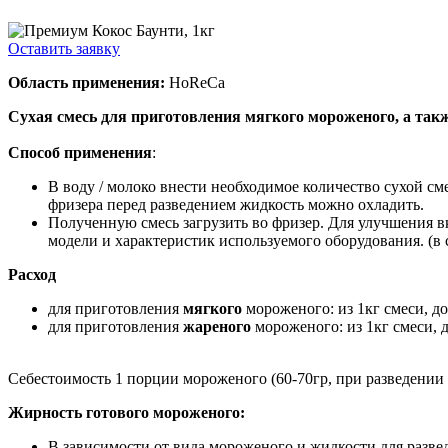
Оставить заявку
Область применения:
HoReCa
Сухая смесь для приготовления мягкого мороженого, а так
Способ применения
:
В воду / молоко внести необходимое количество сухой см
фризера перед разведением жидкость можно охладить.
Полученную смесь загрузить во фризер. Для улучшения в
модели и характеристик используемого оборудования. (в с
Расход
для приготовления
мягкого
мороженого: из 1кг смеси, д
для приготовления
жареного
мороженого: из 1кг смеси, 
Себестоимость 1 порции мороженого (60-70гр, при разведении в
Жирность готового мороженого:
В зависимости от вида мороженого и жидкости для разве