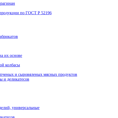
ррагинан
 продукции по ГОСТ Р 52196
абрикатов
а их основе
ой колбасы
пченых и сыровяленых мясных продуктов
ы и деликатесов
делий, универсальные
икатесов