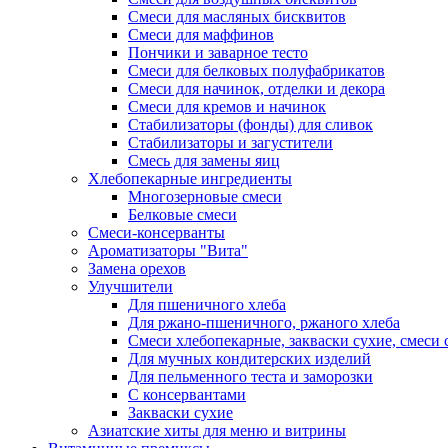
Смеси для масляных бисквитов
Смеси для маффинов
Пончики и заварное тесто
Cмеси для белковых полуфабрикатов
Смеси для начинок, отделки и декора
Смеси для кремов и начинок
Стабилизаторы (фонды) для сливок
Стабилизаторы и загустители
Смесь для замены яиц
Хлебопекарные ингредиенты
Многозерновые смеси
Белковые смеси
Смеси-консерванты
Ароматизаторы "Вита"
Замена орехов
Улучшители
Для пшеничного хлеба
Для ржано-пшеничного, ржаного хлеба
Смеси хлебопекарные, закваски сухие, смеси 
Для мучных кондитерских изделий
Для пельменного теста и заморозки
С консервантами
Закваски сухие
Азиатские хиты для меню и витрины