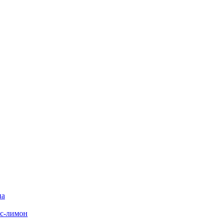
на
с-лимон