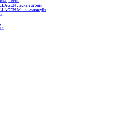
ика-ревень
OLLAGEN Лесные ягоды
OLLAGEN Манго-маракуйя
ка
ь
ад