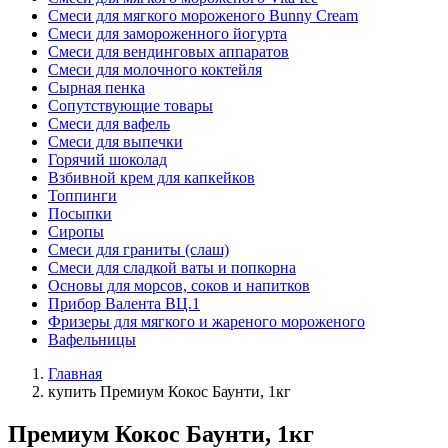
Смеси для мягкого мороженого Bunny Cream
Смеси для замороженного йогурта
Смеси для вендинговых аппаратов
Смеси для молочного коктейля
Сырная пенка
Сопутствующие товары
Смеси для вафель
Смеси для выпечки
Горячий шоколад
Взбивной крем для капкейков
Топпинги
Посыпки
Сиропы
Смеси для граниты (слаш)
Смеси для сладкой ваты и попкорна
Основы для морсов, соков и напитков
Прибор Валента ВЦ.1
Фризеры для мягкого и жареного мороженого
Вафельницы
Главная
купить Премиум Кокос Баунти, 1кг
Премиум Кокос Баунти, 1кг