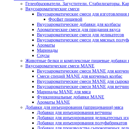
Гелеобразователи. Загустители. Стабилизаторы. Ка
Вкусоароматические смеси
Вкусоароматические смеси для изготовления
Фосфат пищевой
Вкусоароматические добавки для колбасы
Ароматические смеси для придания вкуса
Вкусоароматические смеси для деликатесов
Вкусоароматические смеси для мясных полуф
Ароматы
Маринады
Соусы
Животные белки и комплексные пищевые добавки н
Вкусоароматические смеси MANE
Вкусоароматические смеси MANE для копчен
Смеси специй MANE для копченых колбас
Вкусоароматические смеси MANE для сыроко
Вкусоароматические смеси MANE для ветчин
Маринады MANE для мяса
Функциональные добавки MANE
Ароматы MANE
Добавки для инъецирования (шприцевания) мяса
Добавки для инъецирования ветчины
Добавки для инъецирования деликатесных из
Добавки для инъецирования полуфабрикатов
Добавки для производства сырокопченых дел