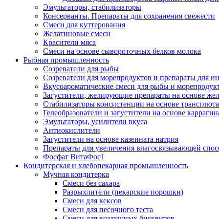
Эмульгаторы, стабилизаторы
Консерванты. Препараты для сохранения свежести
Смеси для куттерования
Желатиновые смеси
Красители мяса
Смеси на основе сывороточных белков молока
Рыбная промышленность
Созреватели для рыбы
Созреватели для морепродуктов и препараты для 
Вкусоароматические смеси для рыбы и морепродук
Загустители, желирующие препараты на основе же
Стабилизаторы консистенции на основе трансглют
Гелеобразователи и загустители на основе карраги
Эмульгаторы, усилители вкуса
Антиокислители
Загустители на основе казеината натрия
Препараты для увеличения влагосвязывающей спос
Фосфат ВитаФос1
Кондитерская и хлебопекарная промышленность
Мучная кондитерка
Смеси без сахара
Разрыхлители (пекарские порошки)
Смеси для кексов
Смеси для песочного теста
Смеси для воздушных бисквитов