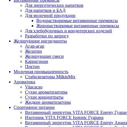
Витаминные премиксы
Для энергетических напитков
Для напитков и БАД
Для молочной продукции
Водорастворимые витаминные премиксы
Жирорастворимые витаминные премиксы
Для хлебобулочных и кондитерских изделий
Разработки по запросу
Желирующие ингредиенты
Агар-агар
Желатин
Желирующие смеси
Каррагинан
Пектин
Молочная промышленность
Стабилизаторы MilkinMix
Ароматика
Vitacacao
Сухие ароматизаторы
Сухие концентраты
Жидкие ароматизаторы
Спортивное питание
Витаминный энергетик VITA FORCE Energy Гуара
Изотоник VITA FORCE Isotonic Гуарана
Витаминный энергетик VITA FORCE Energy Анана