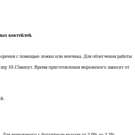
ных коктейлей.
створения с помощью ложки или венчика. Для облегчения работы
изер 10-15минут. Время приготовления мороженого зависит от
ий.
%. Для мороженого с йогуртным вкусом от 3,0% до 3,2%