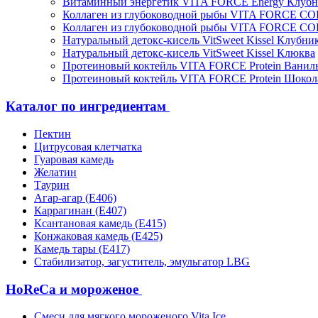
Витаминный энергетик VITA FORCE Energy Клубн
Коллаген из глубоководной рыбы VITA FORCE C
Коллаген из глубоководной рыбы VITA FORCE C
Натуральный детокс-кисель VitSweet Kissel Клубни
Натуральный детокс-кисель VitSweet Kissel Клюква
Протеиновый коктейль VITA FORCE Protein Ванил
Протеиновый коктейль VITA FORCE Protein Шокол
Каталог по ингредиентам
Пектин
Цитрусовая клетчатка
Гуаровая камедь
Желатин
Таурин
Агар-агар (Е406)
Каррагинан (Е407)
Ксантановая камедь (Е415)
Конжаковая камедь (Е425)
Камедь тары (Е417)
Стабилизатор, загуститель, эмульгатор LBG
HoReCa и мороженое
Смеси для мягкого мороженого Vita Ice