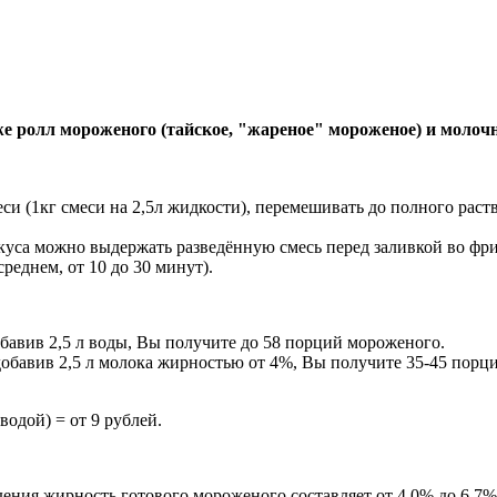
же ролл мороженого (тайское, "жареное" мороженое) и молоч
еси (1кг смеси на 2,5л жидкости), перемешивать до полного ра
куса можно выдержать разведённую смесь перед заливкой во фр
реднем, от 10 до 30 минут).
обавив 2,5 л воды, Вы получите до 58 порций мороженого.
добавив 2,5 л молока жирностью от 4%, Вы получите 35-45 порц
одой) = от 9 рублей.
дения жирность готового мороженого составляет от 4,0% до 6,7