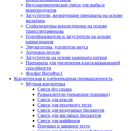
Вкусоароматические смеси для рыбы и
морепродуктов
Загустители, желирующие препараты на основе
желатина
Стабилизаторы консистенции на основе
трансглютаминазы
Гелеобразователи и загустители на основе
каррагинанов
Эмульгаторы, усилители вкуса
Антиокислители
Загустители на основе казеината натрия
Препараты для увеличения влагосвязывающей
способности
Фосфат ВитаФос1
Кондитерская и хлебопекарная промышленность
Мучная кондитерка
Смеси без сахара
Разрыхлители (пекарские порошки)
Смеси для кексов
Смеси для песочного теста
Смеси для воздушных бисквитов
Смеси для масляных бисквитов
Смеси для маффинов
Пончики и заварное тесто