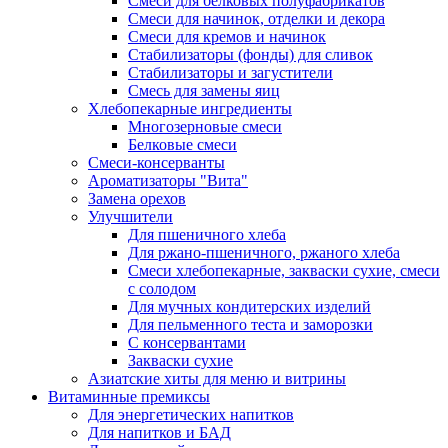
Cмеси для белковых полуфабрикатов
Смеси для начинок, отделки и декора
Смеси для кремов и начинок
Стабилизаторы (фонды) для сливок
Стабилизаторы и загустители
Смесь для замены яиц
Хлебопекарные ингредиенты
Многозерновые смеси
Белковые смеси
Смеси-консерванты
Ароматизаторы "Вита"
Замена орехов
Улучшители
Для пшеничного хлеба
Для ржано-пшеничного, ржаного хлеба
Смеси хлебопекарные, закваски сухие, смеси
с солодом
Для мучных кондитерских изделий
Для пельменного теста и заморозки
С консервантами
Закваски сухие
Азиатские хиты для меню и витрины
Витаминные премиксы
Для энергетических напитков
Для напитков и БАД