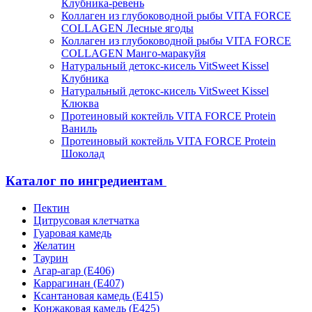
Клубника-ревень
Коллаген из глубоководной рыбы VITA FORCE
COLLAGEN Лесные ягоды
Коллаген из глубоководной рыбы VITA FORCE
COLLAGEN Манго-маракуйя
Натуральный детокс-кисель VitSweet Kissel
Клубника
Натуральный детокс-кисель VitSweet Kissel
Клюква
Протеиновый коктейль VITA FORCE Protein
Ваниль
Протеиновый коктейль VITA FORCE Protein
Шоколад
Каталог по ингредиентам
Пектин
Цитрусовая клетчатка
Гуаровая камедь
Желатин
Таурин
Агар-агар (Е406)
Каррагинан (Е407)
Ксантановая камедь (Е415)
Конжаковая камедь (Е425)