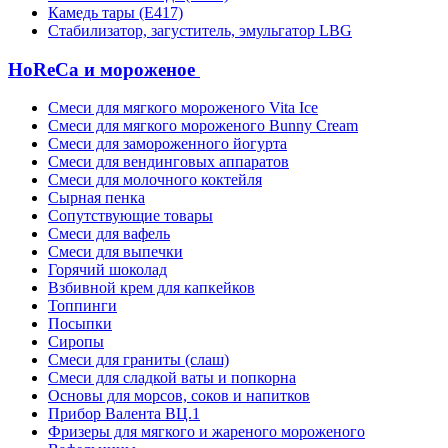
Камедь тары (Е417)
Стабилизатор, загуститель, эмульгатор LBG
HoReCa и мороженое
Смеси для мягкого мороженого Vita Ice
Смеси для мягкого мороженого Bunny Cream
Смеси для замороженного йогурта
Смеси для вендинговых аппаратов
Смеси для молочного коктейля
Сырная пенка
Сопутствующие товары
Смеси для вафель
Смеси для выпечки
Горячий шоколад
Взбивной крем для капкейков
Топпинги
Посыпки
Сиропы
Смеси для граниты (слаш)
Смеси для сладкой ваты и попкорна
Основы для морсов, соков и напитков
Прибор Валента ВЦ.1
Фризеры для мягкого и жареного мороженого