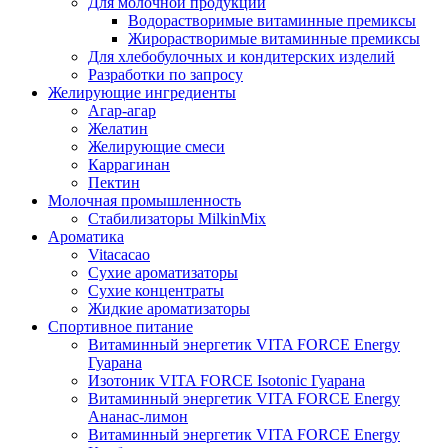
Для молочной продукции
Водорастворимые витаминные премиксы
Жирорастворимые витаминные премиксы
Для хлебобулочных и кондитерских изделий
Разработки по запросу
Желирующие ингредиенты
Агар-агар
Желатин
Желирующие смеси
Каррагинан
Пектин
Молочная промышленность
Стабилизаторы MilkinMix
Ароматика
Vitacacao
Сухие ароматизаторы
Сухие концентраты
Жидкие ароматизаторы
Спортивное питание
Витаминный энергетик VITA FORCE Energy
Гуарана
Изотоник VITA FORCE Isotonic Гуарана
Витаминный энергетик VITA FORCE Energy
Ананас-лимон
Витаминный энергетик VITA FORCE Energy