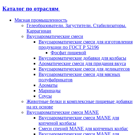
Каталог по отраслям
Мясная промышленность
Гелеобразователи. Загустители. Стабилизаторы.
Каррагинан
Вкусоароматические смеси
Вкусоароматические смеси для изготовления
продукции по ГОСТ Р 52196
Фосфат пищевой
Вкусоароматические добавки для колбасы
Ароматические смеси для придания вкуса
Вкусоароматические смеси для деликатесов
Вкусоароматические смеси для мясных
полуфабрикатов
Ароматы
Маринады
Соусы
Животные белки и комплексные пищевые добавки
на их основе
Вкусоароматические смеси MANE
Вкусоароматические смеси MANE для
копченой колбасы
Смеси специй MANE для копченых колбас
Вкусоароматические смеси MANE для