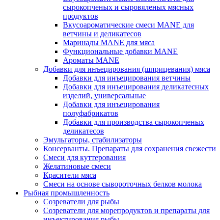
сырокопченых и сыровяленых мясных
продуктов
Вкусоароматические смеси MANE для
ветчины и деликатесов
Маринады MANE для мяса
Функциональные добавки MANE
Ароматы MANE
Добавки для инъецирования (шприцевания) мяса
Добавки для инъецирования ветчины
Добавки для инъецирования деликатесных
изделий, универсальные
Добавки для инъецирования
полуфабрикатов
Добавки для производства сырокопченых
деликатесов
Эмульгаторы, стабилизаторы
Консерванты. Препараты для сохранения свежести
Смеси для куттерования
Желатиновые смеси
Красители мяса
Смеси на основе сывороточных белков молока
Рыбная промышленность
Созреватели для рыбы
Созреватели для морепродуктов и препараты для
инъектирования рыбы