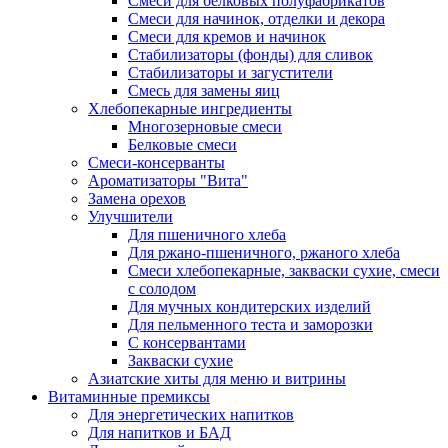
Cмеси для белковых полуфабрикатов
Смеси для начинок, отделки и декора
Смеси для кремов и начинок
Стабилизаторы (фонды) для сливок
Стабилизаторы и загустители
Смесь для замены яиц
Хлебопекарные ингредиенты
Многозерновые смеси
Белковые смеси
Смеси-консерванты
Ароматизаторы "Вита"
Замена орехов
Улучшители
Для пшеничного хлеба
Для ржано-пшеничного, ржаного хлеба
Смеси хлебопекарные, закваски сухие, смеси
с солодом
Для мучных кондитерских изделий
Для пельменного теста и заморозки
С консервантами
Закваски сухие
Азиатские хиты для меню и витрины
Витаминные премиксы
Для энергетических напитков
Для напитков и БАД