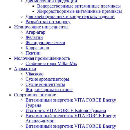
Для молочной продукции
Водорастворимые витаминные премиксы
Жирорастворимые витаминные премиксы
Для хлебобулочных и кондитерских изделий
Разработки по запросу
Желирующие ингредиенты
Агар-агар
Желатин
Желирующие смеси
Каррагинан
Пектин
Молочная промышленность
Стабилизаторы MilkinMix
Ароматика
Vitacacao
Сухие ароматизаторы
Сухие концентраты
Жидкие ароматизаторы
Спортивное питание
Витаминный энергетик VITA FORCE Energy
Гуарана
Изотоник VITA FORCE Isotonic Гуарана
Витаминный энергетик VITA FORCE Energy
Ананас-лимон
Витаминный энергетик VITA FORCE Energy