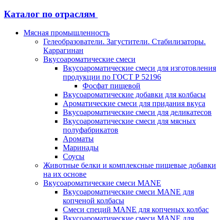
Каталог по отраслям
Мясная промышленность
Гелеобразователи. Загустители. Стабилизаторы.
Каррагинан
Вкусоароматические смеси
Вкусоароматические смеси для изготовления
продукции по ГОСТ Р 52196
Фосфат пищевой
Вкусоароматические добавки для колбасы
Ароматические смеси для придания вкуса
Вкусоароматические смеси для деликатесов
Вкусоароматические смеси для мясных
полуфабрикатов
Ароматы
Маринады
Соусы
Животные белки и комплексные пищевые добавки
на их основе
Вкусоароматические смеси MANE
Вкусоароматические смеси MANE для
копченой колбасы
Смеси специй MANE для копченых колбас
Вкусоароматические смеси MANE для