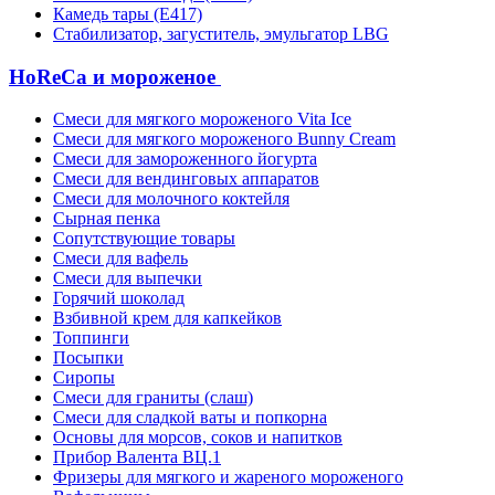
Камедь тары (Е417)
Стабилизатор, загуститель, эмульгатор LBG
HoReCa и мороженое
Смеси для мягкого мороженого Vita Ice
Смеси для мягкого мороженого Bunny Cream
Смеси для замороженного йогурта
Смеси для вендинговых аппаратов
Смеси для молочного коктейля
Сырная пенка
Сопутствующие товары
Смеси для вафель
Смеси для выпечки
Горячий шоколад
Взбивной крем для капкейков
Топпинги
Посыпки
Сиропы
Смеси для граниты (слаш)
Смеси для сладкой ваты и попкорна
Основы для морсов, соков и напитков
Прибор Валента ВЦ.1
Фризеры для мягкого и жареного мороженого