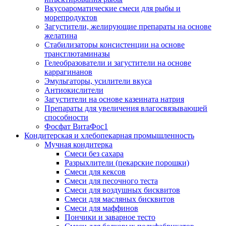
Вкусоароматические смеси для рыбы и
морепродуктов
Загустители, желирующие препараты на основе
желатина
Стабилизаторы консистенции на основе
трансглютаминазы
Гелеобразователи и загустители на основе
каррагинанов
Эмульгаторы, усилители вкуса
Антиокислители
Загустители на основе казеината натрия
Препараты для увеличения влагосвязывающей
способности
Фосфат ВитаФос1
Кондитерская и хлебопекарная промышленность
Мучная кондитерка
Смеси без сахара
Разрыхлители (пекарские порошки)
Смеси для кексов
Смеси для песочного теста
Смеси для воздушных бисквитов
Смеси для масляных бисквитов
Смеси для маффинов
Пончики и заварное тесто