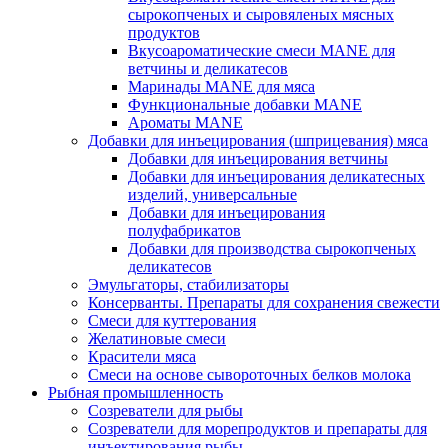
сырокопченых и сыровяленых мясных
продуктов
Вкусоароматические смеси MANE для
ветчины и деликатесов
Маринады MANE для мяса
Функциональные добавки MANE
Ароматы MANE
Добавки для инъецирования (шприцевания) мяса
Добавки для инъецирования ветчины
Добавки для инъецирования деликатесных
изделий, универсальные
Добавки для инъецирования
полуфабрикатов
Добавки для производства сырокопченых
деликатесов
Эмульгаторы, стабилизаторы
Консерванты. Препараты для сохранения свежести
Смеси для куттерования
Желатиновые смеси
Красители мяса
Смеси на основе сывороточных белков молока
Рыбная промышленность
Созреватели для рыбы
Созреватели для морепродуктов и препараты для
инъектирования рыбы