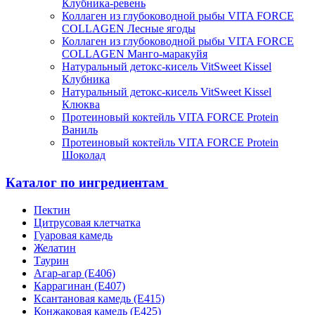
Клубника-ревень
Коллаген из глубоководной рыбы VITA FORCE
COLLAGEN Лесные ягоды
Коллаген из глубоководной рыбы VITA FORCE
COLLAGEN Манго-маракуйя
Натуральный детокс-кисель VitSweet Kissel
Клубника
Натуральный детокс-кисель VitSweet Kissel
Клюква
Протеиновый коктейль VITA FORCE Protein
Ваниль
Протеиновый коктейль VITA FORCE Protein
Шоколад
Каталог по ингредиентам
Пектин
Цитрусовая клетчатка
Гуаровая камедь
Желатин
Таурин
Агар-агар (Е406)
Каррагинан (Е407)
Ксантановая камедь (Е415)
Конжаковая камедь (Е425)