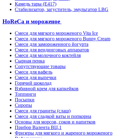
Камедь тары (Е417)
Стабилизатор, загуститель, эмульгатор LBG
HoReCa и мороженое
Смеси для мягкого мороженого Vita Ice
Смеси для мягкого мороженого Bunny Cream
Смеси для замороженного йогурта
Смеси для вендинговых аппаратов
Смеси для молочного коктейля
Сырная пенка
Сопутствующие товары
Смеси для вафель
Смеси для выпечки
Горячий шоколад
Взбивной крем для капкейков
Топпинги
Посыпки
Сиропы
Смеси для граниты (слаш)
Смеси для сладкой ваты и попкорна
Основы для морсов, соков и напитков
Прибор Валента ВЦ.1
Фризеры для мягкого и жареного мороженого