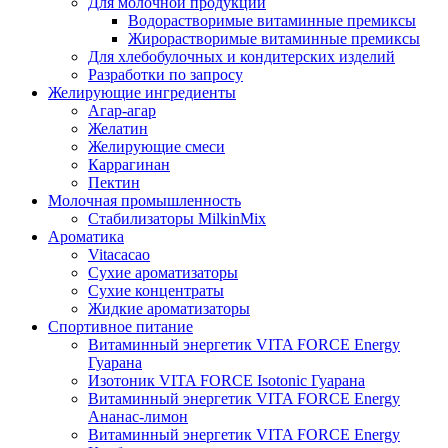
Для молочной продукции
Водорастворимые витаминные премиксы
Жирорастворимые витаминные премиксы
Для хлебобулочных и кондитерских изделий
Разработки по запросу
Желирующие ингредиенты
Агар-агар
Желатин
Желирующие смеси
Каррагинан
Пектин
Молочная промышленность
Стабилизаторы MilkinMix
Ароматика
Vitacacao
Сухие ароматизаторы
Сухие концентраты
Жидкие ароматизаторы
Спортивное питание
Витаминный энергетик VITA FORCE Energy
Гуарана
Изотоник VITA FORCE Isotonic Гуарана
Витаминный энергетик VITA FORCE Energy
Ананас-лимон
Витаминный энергетик VITA FORCE Energy