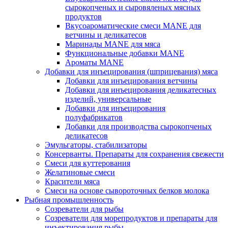
сырокопченых и сыровяленых мясных
продуктов
Вкусоароматические смеси MANE для
ветчины и деликатесов
Маринады MANE для мяса
Функциональные добавки MANE
Ароматы MANE
Добавки для инъецирования (шприцевания) мяса
Добавки для инъецирования ветчины
Добавки для инъецирования деликатесных
изделий, универсальные
Добавки для инъецирования
полуфабрикатов
Добавки для производства сырокопченых
деликатесов
Эмульгаторы, стабилизаторы
Консерванты. Препараты для сохранения свежести
Смеси для куттерования
Желатиновые смеси
Красители мяса
Смеси на основе сывороточных белков молока
Рыбная промышленность
Созреватели для рыбы
Созреватели для морепродуктов и препараты для
инъектирования рыбы