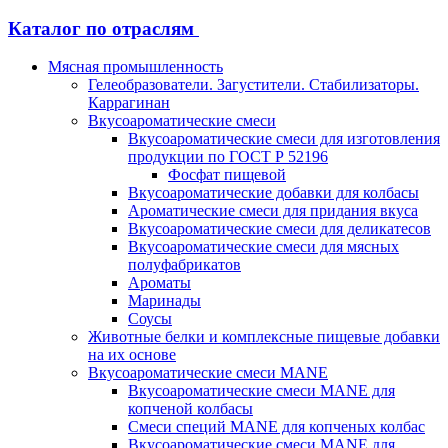
Каталог по отраслям
Мясная промышленность
Гелеобразователи. Загустители. Стабилизаторы.
Каррагинан
Вкусоароматические смеси
Вкусоароматические смеси для изготовления
продукции по ГОСТ Р 52196
Фосфат пищевой
Вкусоароматические добавки для колбасы
Ароматические смеси для придания вкуса
Вкусоароматические смеси для деликатесов
Вкусоароматические смеси для мясных
полуфабрикатов
Ароматы
Маринады
Соусы
Животные белки и комплексные пищевые добавки
на их основе
Вкусоароматические смеси MANE
Вкусоароматические смеси MANE для
копченой колбасы
Смеси специй MANE для копченых колбас
Вкусоароматические смеси MANE для