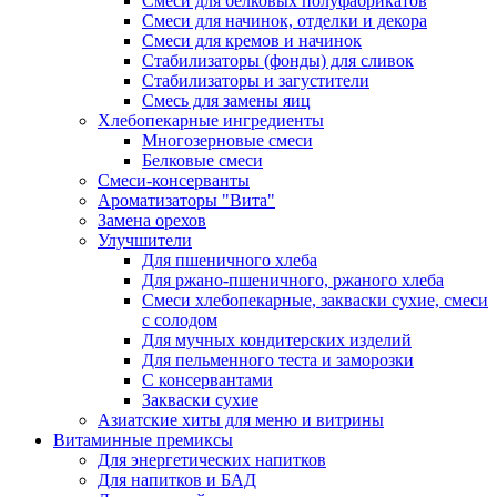
Cмеси для белковых полуфабрикатов
Смеси для начинок, отделки и декора
Смеси для кремов и начинок
Стабилизаторы (фонды) для сливок
Стабилизаторы и загустители
Смесь для замены яиц
Хлебопекарные ингредиенты
Многозерновые смеси
Белковые смеси
Смеси-консерванты
Ароматизаторы "Вита"
Замена орехов
Улучшители
Для пшеничного хлеба
Для ржано-пшеничного, ржаного хлеба
Смеси хлебопекарные, закваски сухие, смеси
с солодом
Для мучных кондитерских изделий
Для пельменного теста и заморозки
С консервантами
Закваски сухие
Азиатские хиты для меню и витрины
Витаминные премиксы
Для энергетических напитков
Для напитков и БАД