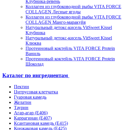
Клубника-ревень
Коллаген из глубоководной рыбы VITA FORCE
COLLAGEN Лесные ягоды
Коллаген из глубоководной рыбы VITA FORCE
COLLAGEN Манго-маракуйя
Натуральный детокс-кисель VitSweet Kissel
Клубника
Натуральный детокс-кисель VitSweet Kissel
Клюква
Протеиновый коктейль VITA FORCE Protein
Ваниль
Протеиновый коктейль VITA FORCE Protein
Шоколад
Каталог по ингредиентам
Пектин
Цитрусовая клетчатка
Гуаровая камедь
Желатин
Таурин
Агар-агар (Е406)
Каррагинан (Е407)
Ксантановая камедь (Е415)
Конжаковая камедь (Е425)