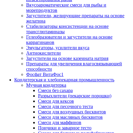
Вкусоароматические смеси для рыбы и
морепродуктов
Загустители, желирующие препараты на основе
желатина
Стабилизаторы консистенции на основе
трансглютаминазы
Гелеобразователи и загустители на основе
каррагинанов
Эмульгаторы, усилители вкуса
Антиокислители
Загустители на основе казеината натрия
Препараты для увеличения влагосвязывающей
способности
Фосфат ВитаФос1
Кондитерская и хлебопекарная промышленность
Мучная кондитерка
Смеси без сахара
Разрыхлители (пекарские порошки)
Смеси для кексов
Смеси для песочного теста
Смеси для воздушных бисквитов
Смеси для масляных бисквитов
Смеси для маффинов
Пончики и заварное тесто