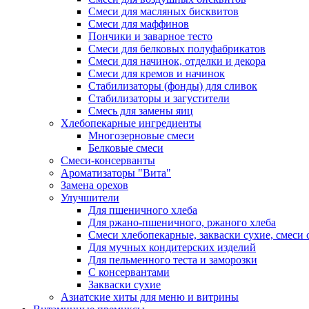
Смеси для масляных бисквитов
Смеси для маффинов
Пончики и заварное тесто
Cмеси для белковых полуфабрикатов
Смеси для начинок, отделки и декора
Смеси для кремов и начинок
Стабилизаторы (фонды) для сливок
Стабилизаторы и загустители
Смесь для замены яиц
Хлебопекарные ингредиенты
Многозерновые смеси
Белковые смеси
Смеси-консерванты
Ароматизаторы "Вита"
Замена орехов
Улучшители
Для пшеничного хлеба
Для ржано-пшеничного, ржаного хлеба
Смеси хлебопекарные, закваски сухие, смеси 
Для мучных кондитерских изделий
Для пельменного теста и заморозки
С консервантами
Закваски сухие
Азиатские хиты для меню и витрины