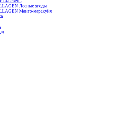
ика-ревень
OLLAGEN Лесные ягоды
OLLAGEN Манго-маракуйя
ка
ь
ад