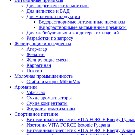
Витаминные премиксы
Для энергетических напитков
Для напитков и БАД
Для молочной продукции
Водорастворимые витаминные премиксы
Жирорастворимые витаминные премиксы
Для хлебобулочных и кондитерских изделий
Разработки по запросу
Желирующие ингредиенты
Агар-агар
Желатин
Желирующие смеси
Каррагинан
Пектин
Молочная промышленность
Стабилизаторы MilkinMix
Ароматика
Vitacacao
Сухие ароматизаторы
Сухие концентраты
Жидкие ароматизаторы
Спортивное питание
Витаминный энергетик VITA FORCE Energy Гуара
Изотоник VITA FORCE Isotonic Гуарана
Витаминный энергетик VITA FORCE Energy Анана