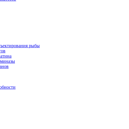
инъектирования рыбы
тов
латина
аминазы
нанов
обности