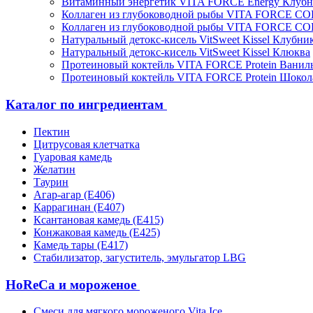
Витаминный энергетик VITA FORCE Energy Клубн
Коллаген из глубоководной рыбы VITA FORCE C
Коллаген из глубоководной рыбы VITA FORCE C
Натуральный детокс-кисель VitSweet Kissel Клубни
Натуральный детокс-кисель VitSweet Kissel Клюква
Протеиновый коктейль VITA FORCE Protein Ванил
Протеиновый коктейль VITA FORCE Protein Шокол
Каталог по ингредиентам
Пектин
Цитрусовая клетчатка
Гуаровая камедь
Желатин
Таурин
Агар-агар (Е406)
Каррагинан (Е407)
Ксантановая камедь (Е415)
Конжаковая камедь (Е425)
Камедь тары (Е417)
Стабилизатор, загуститель, эмульгатор LBG
HoReCa и мороженое
Смеси для мягкого мороженого Vita Ice