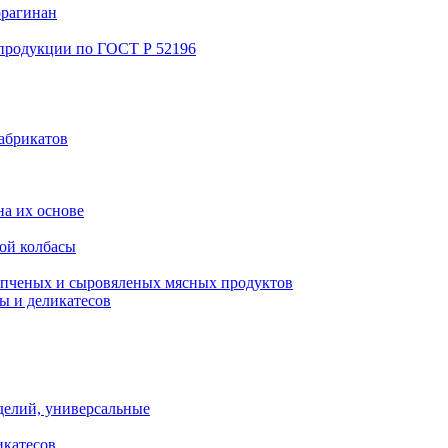
ррагинан
 продукции по ГОСТ Р 52196
абрикатов
а их основе
ой колбасы
пченых и сыровяленых мясных продуктов
ы и деликатесов
делий, универсальные
икатесов