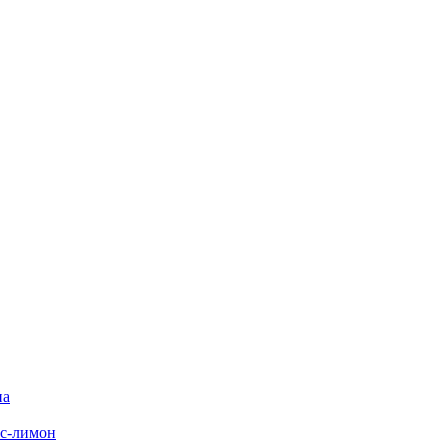
на
с-лимон