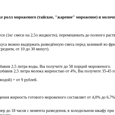
же ролл мороженого (тайское, "жареное" мороженое) и молоч
еси (1кг смеси на 2,5л жидкости), перемешивать до полного ра
куса можно выдержать разведённую смесь перед заливкой во фр
реднем, от 10 до 30 минут).
обавив 2,5 литра воды, Вы получите до 58 порций мороженого.
добавив 2,5 литра молока жирностью от 4%, Вы получите 35-45 
одой) = от 9 рублей.
дения жирность готового мороженого составляет от 4,0% до 6,7
ер до 18 часов с момента разведения, в холодильном шкафу при 