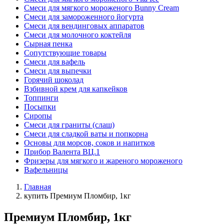
Смеси для мягкого мороженого Bunny Cream
Смеси для замороженного йогурта
Смеси для вендинговых аппаратов
Смеси для молочного коктейля
Сырная пенка
Сопутствующие товары
Смеси для вафель
Смеси для выпечки
Горячий шоколад
Взбивной крем для капкейков
Топпинги
Посыпки
Сиропы
Смеси для граниты (слаш)
Смеси для сладкой ваты и попкорна
Основы для морсов, соков и напитков
Прибор Валента ВЦ.1
Фризеры для мягкого и жареного мороженого
Вафельницы
Главная
купить Премиум Пломбир, 1кг
Премиум Пломбир, 1кг