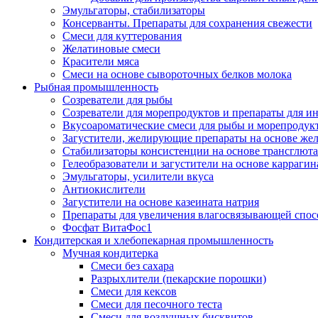
Эмульгаторы, стабилизаторы
Консерванты. Препараты для сохранения свежести
Смеси для куттерования
Желатиновые смеси
Красители мяса
Смеси на основе сывороточных белков молока
Рыбная промышленность
Созреватели для рыбы
Созреватели для морепродуктов и препараты для 
Вкусоароматические смеси для рыбы и морепродук
Загустители, желирующие препараты на основе же
Стабилизаторы консистенции на основе трансглют
Гелеобразователи и загустители на основе карраги
Эмульгаторы, усилители вкуса
Антиокислители
Загустители на основе казеината натрия
Препараты для увеличения влагосвязывающей спос
Фосфат ВитаФос1
Кондитерская и хлебопекарная промышленность
Мучная кондитерка
Смеси без сахара
Разрыхлители (пекарские порошки)
Смеси для кексов
Смеси для песочного теста
Смеси для воздушных бисквитов