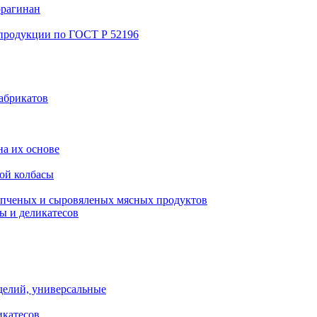
ррагинан
 продукции по ГОСТ Р 52196
абрикатов
а их основе
ой колбасы
пченых и сыровяленых мясных продуктов
ы и деликатесов
делий, универсальные
икатесов