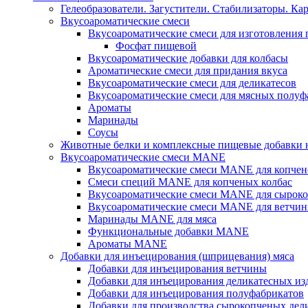
Гелеобразователи. Загустители. Стабилизаторы. Ка
Вкусоароматические смеси
Вкусоароматические смеси для изготовления
Фосфат пищевой
Вкусоароматические добавки для колбасы
Ароматические смеси для придания вкуса
Вкусоароматические смеси для деликатесов
Вкусоароматические смеси для мясных полуф
Ароматы
Маринады
Соусы
Животные белки и комплексные пищевые добавки н
Вкусоароматические смеси MANE
Вкусоароматические смеси MANE для копчен
Смеси специй MANE для копченых колбас
Вкусоароматические смеси MANE для сыроко
Вкусоароматические смеси MANE для ветчин
Маринады MANE для мяса
Функциональные добавки MANE
Ароматы MANE
Добавки для инъецирования (шприцевания) мяса
Добавки для инъецирования ветчины
Добавки для инъецирования деликатесных из
Добавки для инъецирования полуфабрикатов
Добавки для производства сырокопченых дел