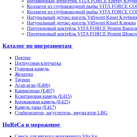
Витаминный энергетик VITA FORCE Energy Клубн
Коллаген из глубоководной рыбы VITA FORCE C
Коллаген из глубоководной рыбы VITA FORCE C
Натуральный детокс-кисель VitSweet Kissel Клубни
Натуральный детокс-кисель VitSweet Kissel Клюква
Протеиновый коктейль VITA FORCE Protein Ванил
Протеиновый коктейль VITA FORCE Protein Шокол
Каталог по ингредиентам
Пектин
Цитрусовая клетчатка
Гуаровая камедь
Желатин
Таурин
Агар-агар (Е406)
Каррагинан (Е407)
Ксантановая камедь (Е415)
Конжаковая камедь (Е425)
Камедь тары (Е417)
Стабилизатор, загуститель, эмульгатор LBG
HoReCa и мороженое
Смеси для мягкого мороженого Vita Ice