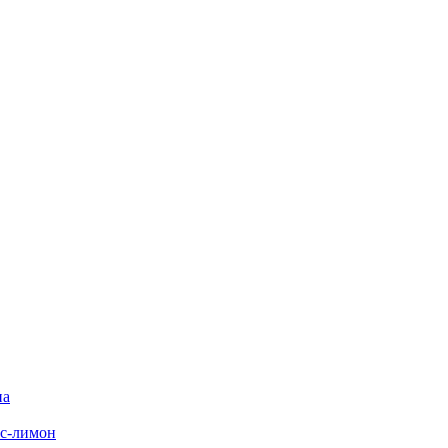
на
с-лимон