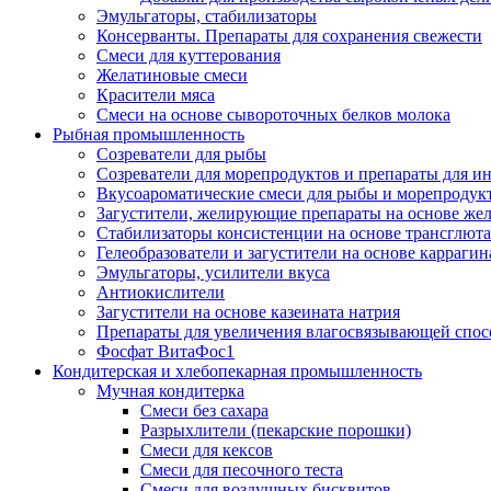
Эмульгаторы, стабилизаторы
Консерванты. Препараты для сохранения свежести
Смеси для куттерования
Желатиновые смеси
Красители мяса
Смеси на основе сывороточных белков молока
Рыбная промышленность
Созреватели для рыбы
Созреватели для морепродуктов и препараты для 
Вкусоароматические смеси для рыбы и морепродук
Загустители, желирующие препараты на основе же
Стабилизаторы консистенции на основе трансглют
Гелеобразователи и загустители на основе карраги
Эмульгаторы, усилители вкуса
Антиокислители
Загустители на основе казеината натрия
Препараты для увеличения влагосвязывающей спос
Фосфат ВитаФос1
Кондитерская и хлебопекарная промышленность
Мучная кондитерка
Смеси без сахара
Разрыхлители (пекарские порошки)
Смеси для кексов
Смеси для песочного теста
Смеси для воздушных бисквитов