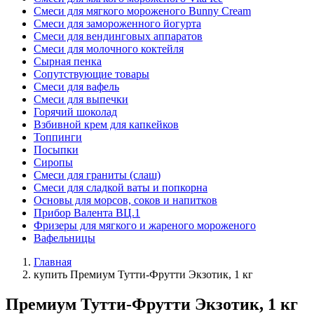
Смеси для мягкого мороженого Bunny Cream
Смеси для замороженного йогурта
Смеси для вендинговых аппаратов
Смеси для молочного коктейля
Сырная пенка
Сопутствующие товары
Смеси для вафель
Смеси для выпечки
Горячий шоколад
Взбивной крем для капкейков
Топпинги
Посыпки
Сиропы
Смеси для граниты (слаш)
Смеси для сладкой ваты и попкорна
Основы для морсов, соков и напитков
Прибор Валента ВЦ.1
Фризеры для мягкого и жареного мороженого
Вафельницы
Главная
купить Премиум Тутти-Фрутти Экзотик, 1 кг
Премиум Тутти-Фрутти Экзотик, 1 кг