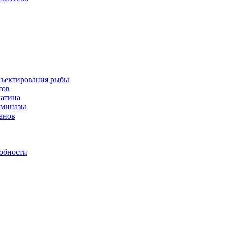
инъектирования рыбы
тов
латина
аминазы
нанов
обности