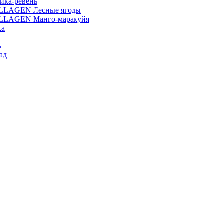
ика-ревень
OLLAGEN Лесные ягоды
OLLAGEN Манго-маракуйя
ка
ь
ад