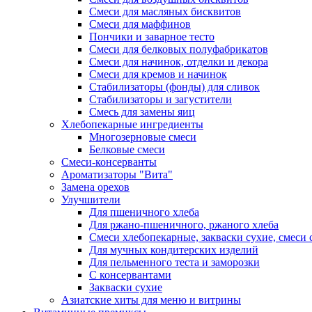
Смеси для масляных бисквитов
Смеси для маффинов
Пончики и заварное тесто
Cмеси для белковых полуфабрикатов
Смеси для начинок, отделки и декора
Смеси для кремов и начинок
Стабилизаторы (фонды) для сливок
Стабилизаторы и загустители
Смесь для замены яиц
Хлебопекарные ингредиенты
Многозерновые смеси
Белковые смеси
Смеси-консерванты
Ароматизаторы "Вита"
Замена орехов
Улучшители
Для пшеничного хлеба
Для ржано-пшеничного, ржаного хлеба
Смеси хлебопекарные, закваски сухие, смеси 
Для мучных кондитерских изделий
Для пельменного теста и заморозки
С консервантами
Закваски сухие
Азиатские хиты для меню и витрины