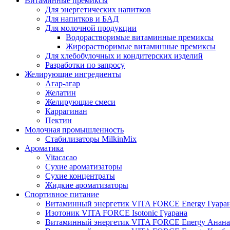
Витаминные премиксы
Для энергетических напитков
Для напитков и БАД
Для молочной продукции
Водорастворимые витаминные премиксы
Жирорастворимые витаминные премиксы
Для хлебобулочных и кондитерских изделий
Разработки по запросу
Желирующие ингредиенты
Агар-агар
Желатин
Желирующие смеси
Каррагинан
Пектин
Молочная промышленность
Стабилизаторы MilkinMix
Ароматика
Vitacacao
Сухие ароматизаторы
Сухие концентраты
Жидкие ароматизаторы
Спортивное питание
Витаминный энергетик VITA FORCE Energy Гуара
Изотоник VITA FORCE Isotonic Гуарана
Витаминный энергетик VITA FORCE Energy Анана