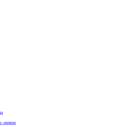
на
с-лимон