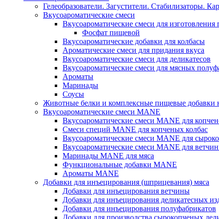
Гелеобразователи. Загустители. Стабилизаторы. Ка
Вкусоароматические смеси
Вкусоароматические смеси для изготовления
Фосфат пищевой
Вкусоароматические добавки для колбасы
Ароматические смеси для придания вкуса
Вкусоароматические смеси для деликатесов
Вкусоароматические смеси для мясных полуф
Ароматы
Маринады
Соусы
Животные белки и комплексные пищевые добавки н
Вкусоароматические смеси MANE
Вкусоароматические смеси MANE для копчен
Смеси специй MANE для копченых колбас
Вкусоароматические смеси MANE для сыроко
Вкусоароматические смеси MANE для ветчин
Маринады MANE для мяса
Функциональные добавки MANE
Ароматы MANE
Добавки для инъецирования (шприцевания) мяса
Добавки для инъецирования ветчины
Добавки для инъецирования деликатесных из
Добавки для инъецирования полуфабрикатов
Добавки для производства сырокопченых дел