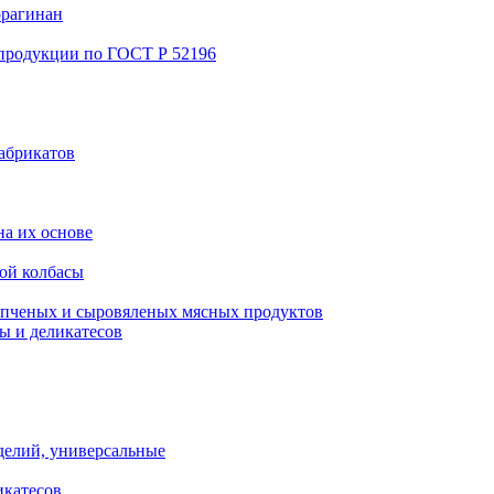
ррагинан
 продукции по ГОСТ Р 52196
абрикатов
а их основе
ой колбасы
пченых и сыровяленых мясных продуктов
ы и деликатесов
делий, универсальные
икатесов