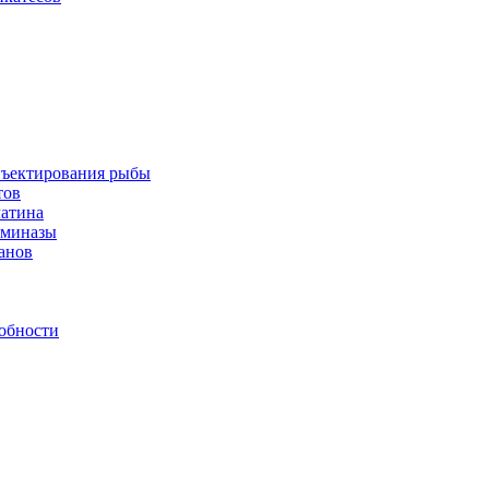
инъектирования рыбы
тов
латина
аминазы
нанов
обности