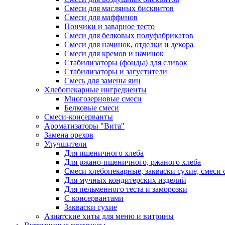
Смеси для масляных бисквитов
Смеси для маффинов
Пончики и заварное тесто
Cмеси для белковых полуфабрикатов
Смеси для начинок, отделки и декора
Смеси для кремов и начинок
Стабилизаторы (фонды) для сливок
Стабилизаторы и загустители
Смесь для замены яиц
Хлебопекарные ингредиенты
Многозерновые смеси
Белковые смеси
Смеси-консерванты
Ароматизаторы "Вита"
Замена орехов
Улучшители
Для пшеничного хлеба
Для ржано-пшеничного, ржаного хлеба
Смеси хлебопекарные, закваски сухие, смеси 
Для мучных кондитерских изделий
Для пельменного теста и заморозки
С консервантами
Закваски сухие
Азиатские хиты для меню и витрины