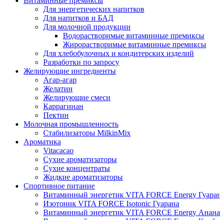
Витаминные премиксы
Для энергетических напитков
Для напитков и БАД
Для молочной продукции
Водорастворимые витаминные премиксы
Жирорастворимые витаминные премиксы
Для хлебобулочных и кондитерских изделий
Разработки по запросу
Желирующие ингредиенты
Агар-агар
Желатин
Желирующие смеси
Каррагинан
Пектин
Молочная промышленность
Стабилизаторы MilkinMix
Ароматика
Vitacacao
Сухие ароматизаторы
Сухие концентраты
Жидкие ароматизаторы
Спортивное питание
Витаминный энергетик VITA FORCE Energy Гуара
Изотоник VITA FORCE Isotonic Гуарана
Витаминный энергетик VITA FORCE Energy Анана