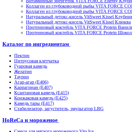
Витаминный энергетик VITA FORCE Energy Клубн
Коллаген из глубоководной рыбы VITA FORCE C
Коллаген из глубоководной рыбы VITA FORCE C
Натуральный детокс-кисель VitSweet Kissel Клубни
Натуральный детокс-кисель VitSweet Kissel Клюква
Протеиновый коктейль VITA FORCE Protein Ванил
Протеиновый коктейль VITA FORCE Protein Шокол
Каталог по ингредиентам
Пектин
Цитрусовая клетчатка
Гуаровая камедь
Желатин
Таурин
Агар-агар (Е406)
Каррагинан (Е407)
Ксантановая камедь (Е415)
Конжаковая камедь (Е425)
Камедь тары (Е417)
Стабилизатор, загуститель, эмульгатор LBG
HoReCa и мороженое
Смеси для мягкого мороженого Vita Ice