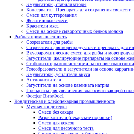
Эмульгаторы, стабилизаторы
Консерванты. Препараты для сохранения свежести
Смеси для куттерования
Желатиновые смеси
Красители мяса
Смеси на основе сывороточных белков молока
Рыбная промышленность
Созреватели для рыбы
Созреватели для морепродуктов и препараты для 
Вкусоароматические смеси для рыбы и морепродук
Загустители, желирующие препараты на основе же
Стабилизаторы консистенции на основе трансглют
Гелеобразователи и загустители на основе карраги
Эмульгаторы, усилители вкуса
Антиокислители
Загустители на основе казеината натрия
Препараты для увеличения влагосвязывающей спос
Фосфат ВитаФос1
Кондитерская и хлебопекарная промышленность
Мучная кондитерка
Смеси без сахара
Разрыхлители (пекарские порошки)
Смеси для кексов
Смеси для песочного теста
Смеси для воздушных бисквитов