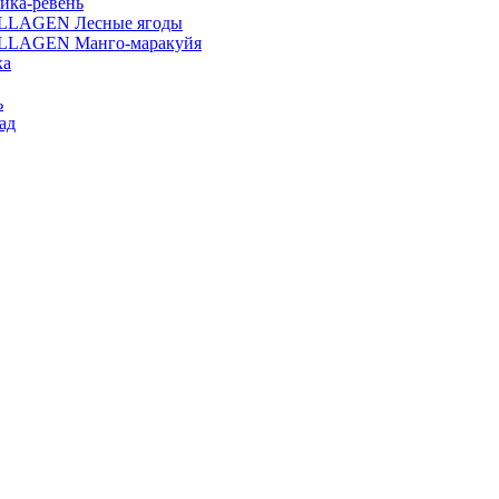
ика-ревень
OLLAGEN Лесные ягоды
OLLAGEN Манго-маракуйя
ка
ь
ад