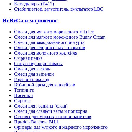
Камедь тары (Е417)
Стабилизатор, загуститель, эмульгатор LBG
HoReCa и мороженое
Смеси для мягкого мороженого Vita Ice
Смеси для мягкого мороженого Bunny Cream
Смеси для замороженного йогурта
Смеси для вендинговых аппаратов
Смеси для молочного коктейля
Сырная пенка
Сопутствующие товары
Смеси для вафель
Смеси для выпечки
Горячий шоколад
Взбивной крем для капкейков
Топпинги
Посыпки
Сиропы
Смеси для граниты (слаш)
Смеси для сладкой ваты и попкорна
Основы для морсов, соков и напитков
Прибор Валента ВЦ.1
Фризеры для мягкого и жареного мороженого