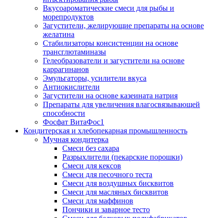
Вкусоароматические смеси для рыбы и
морепродуктов
Загустители, желирующие препараты на основе
желатина
Стабилизаторы консистенции на основе
трансглютаминазы
Гелеобразователи и загустители на основе
каррагинанов
Эмульгаторы, усилители вкуса
Антиокислители
Загустители на основе казеината натрия
Препараты для увеличения влагосвязывающей
способности
Фосфат ВитаФос1
Кондитерская и хлебопекарная промышленность
Мучная кондитерка
Смеси без сахара
Разрыхлители (пекарские порошки)
Смеси для кексов
Смеси для песочного теста
Смеси для воздушных бисквитов
Смеси для масляных бисквитов
Смеси для маффинов
Пончики и заварное тесто