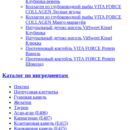
Клубника-ревень
Коллаген из глубоководной рыбы VITA FORCE
COLLAGEN Лесные ягоды
Коллаген из глубоководной рыбы VITA FORCE
COLLAGEN Манго-маракуйя
Натуральный детокс-кисель VitSweet Kissel
Клубника
Натуральный детокс-кисель VitSweet Kissel
Клюква
Протеиновый коктейль VITA FORCE Protein
Ваниль
Протеиновый коктейль VITA FORCE Protein
Шоколад
Каталог по ингредиентам
Пектин
Цитрусовая клетчатка
Гуаровая камедь
Желатин
Таурин
Агар-агар (Е406)
Каррагинан (Е407)
Ксантановая камедь (Е415)
Конжаковая камедь (Е425)