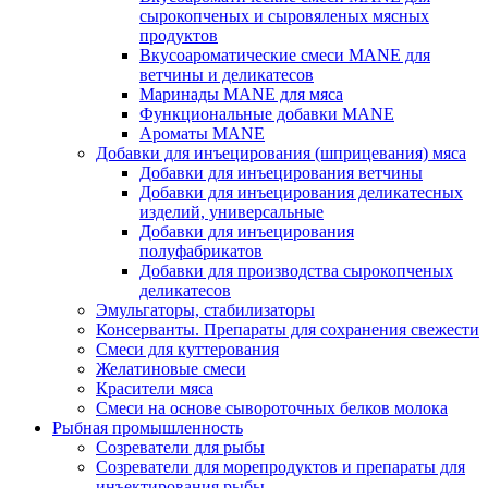
сырокопченых и сыровяленых мясных
продуктов
Вкусоароматические смеси MANE для
ветчины и деликатесов
Маринады MANE для мяса
Функциональные добавки MANE
Ароматы MANE
Добавки для инъецирования (шприцевания) мяса
Добавки для инъецирования ветчины
Добавки для инъецирования деликатесных
изделий, универсальные
Добавки для инъецирования
полуфабрикатов
Добавки для производства сырокопченых
деликатесов
Эмульгаторы, стабилизаторы
Консерванты. Препараты для сохранения свежести
Смеси для куттерования
Желатиновые смеси
Красители мяса
Смеси на основе сывороточных белков молока
Рыбная промышленность
Созреватели для рыбы
Созреватели для морепродуктов и препараты для
инъектирования рыбы