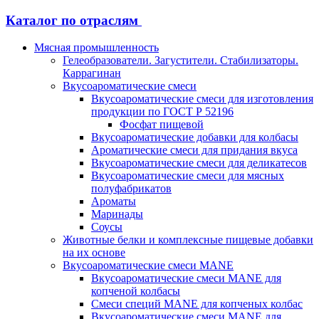
Каталог по отраслям
Мясная промышленность
Гелеобразователи. Загустители. Стабилизаторы.
Каррагинан
Вкусоароматические смеси
Вкусоароматические смеси для изготовления
продукции по ГОСТ Р 52196
Фосфат пищевой
Вкусоароматические добавки для колбасы
Ароматические смеси для придания вкуса
Вкусоароматические смеси для деликатесов
Вкусоароматические смеси для мясных
полуфабрикатов
Ароматы
Маринады
Соусы
Животные белки и комплексные пищевые добавки
на их основе
Вкусоароматические смеси MANE
Вкусоароматические смеси MANE для
копченой колбасы
Смеси специй MANE для копченых колбас
Вкусоароматические смеси MANE для