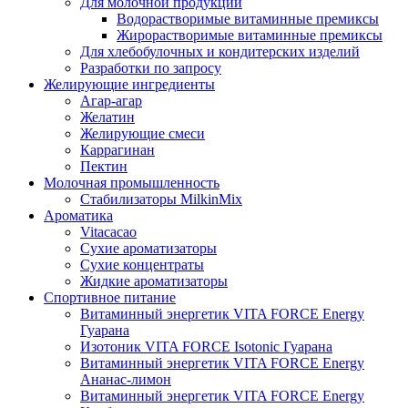
Для молочной продукции
Водорастворимые витаминные премиксы
Жирорастворимые витаминные премиксы
Для хлебобулочных и кондитерских изделий
Разработки по запросу
Желирующие ингредиенты
Агар-агар
Желатин
Желирующие смеси
Каррагинан
Пектин
Молочная промышленность
Стабилизаторы MilkinMix
Ароматика
Vitacacao
Сухие ароматизаторы
Сухие концентраты
Жидкие ароматизаторы
Спортивное питание
Витаминный энергетик VITA FORCE Energy
Гуарана
Изотоник VITA FORCE Isotonic Гуарана
Витаминный энергетик VITA FORCE Energy
Ананас-лимон
Витаминный энергетик VITA FORCE Energy