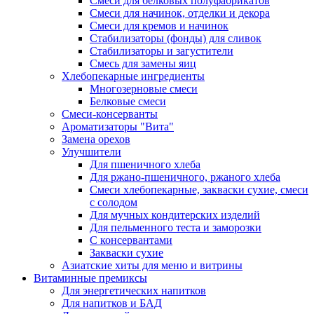
Cмеси для белковых полуфабрикатов
Смеси для начинок, отделки и декора
Смеси для кремов и начинок
Стабилизаторы (фонды) для сливок
Стабилизаторы и загустители
Смесь для замены яиц
Хлебопекарные ингредиенты
Многозерновые смеси
Белковые смеси
Смеси-консерванты
Ароматизаторы "Вита"
Замена орехов
Улучшители
Для пшеничного хлеба
Для ржано-пшеничного, ржаного хлеба
Смеси хлебопекарные, закваски сухие, смеси
с солодом
Для мучных кондитерских изделий
Для пельменного теста и заморозки
С консервантами
Закваски сухие
Азиатские хиты для меню и витрины
Витаминные премиксы
Для энергетических напитков
Для напитков и БАД