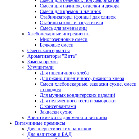
Cмеси для белковых полуфабрикатов
Смеси для начинок, отделки и декора
Смеси для кремов и начинок
Стабилизаторы (фонды) для сливок
Стабилизаторы и загустители
Смесь для замены яиц
Хлебопекарные ингредиенты
Многозерновые смеси
Белковые смеси
Смеси-консерванты
Ароматизаторы "Вита"
Замена орехов
Улучшители
Для пшеничного хлеба
Для ржано-пшеничного, ржаного хлеба
Смеси хлебопекарные, закваски сухие, смеси
с солодом
Для мучных кондитерских изделий
Для пельменного теста и заморозки
С консервантами
Закваски сухие
Азиатские хиты для меню и витрины
Витаминные премиксы
Для энергетических напитков
Для напитков и БАД