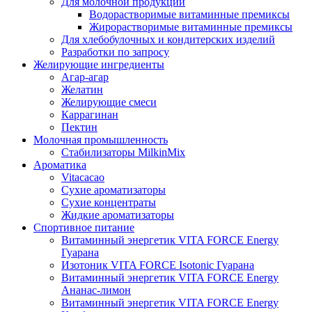
Для молочной продукции
Водорастворимые витаминные премиксы
Жирорастворимые витаминные премиксы
Для хлебобулочных и кондитерских изделий
Разработки по запросу
Желирующие ингредиенты
Агар-агар
Желатин
Желирующие смеси
Каррагинан
Пектин
Молочная промышленность
Стабилизаторы MilkinMix
Ароматика
Vitacacao
Сухие ароматизаторы
Сухие концентраты
Жидкие ароматизаторы
Спортивное питание
Витаминный энергетик VITA FORCE Energy
Гуарана
Изотоник VITA FORCE Isotonic Гуарана
Витаминный энергетик VITA FORCE Energy
Ананас-лимон
Витаминный энергетик VITA FORCE Energy