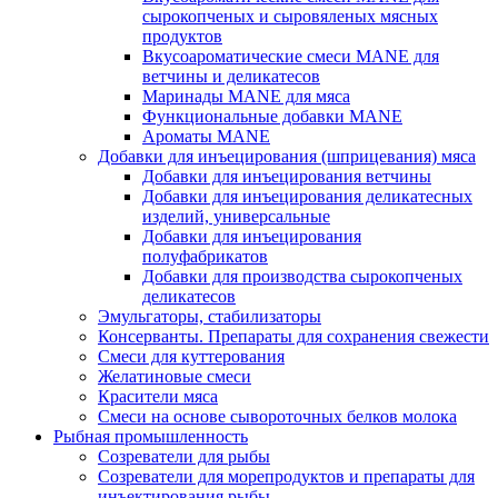
сырокопченых и сыровяленых мясных
продуктов
Вкусоароматические смеси MANE для
ветчины и деликатесов
Маринады MANE для мяса
Функциональные добавки MANE
Ароматы MANE
Добавки для инъецирования (шприцевания) мяса
Добавки для инъецирования ветчины
Добавки для инъецирования деликатесных
изделий, универсальные
Добавки для инъецирования
полуфабрикатов
Добавки для производства сырокопченых
деликатесов
Эмульгаторы, стабилизаторы
Консерванты. Препараты для сохранения свежести
Смеси для куттерования
Желатиновые смеси
Красители мяса
Смеси на основе сывороточных белков молока
Рыбная промышленность
Созреватели для рыбы
Созреватели для морепродуктов и препараты для
инъектирования рыбы