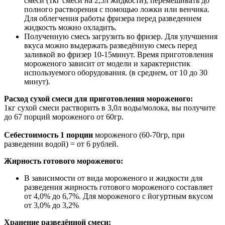
смеси (1кг смеси на 2,5л жидкости), перемешивать до
полного растворения с помощью ложки или венчика.
Для облегчения работы фризера перед разведением
жидкость можно охладить.
Полученную смесь загрузить во фризер. Для улучшения
вкуса можно выдержать разведённую смесь перед
заливкой во фризер 10-15минут. Время приготовления
мороженого зависит от модели и характеристик
используемого оборудования. (в среднем, от 10 до 30
минут).
Расход сухой смеси для приготовления мороженого:
1кг сухой смеси растворить в 3,0л воды/молока, вы получите
до 67 порций мороженого от 60гр.
Себестоимость 1 порции
мороженого (60-70гр, при
разведении водой) = от 6 рублей.
Жирность готового мороженого:
В зависимости от вида мороженого и жидкости для
разведения жирность готового мороженого составляет
от 4,0% до 6,7%. Для мороженого с йогуртным вкусом
от 3,0% до 3,2%
Хранение разведённой смеси: