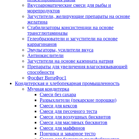
Вкусоароматические смеси для рыбы и
морепродуктов
Загустители, желирующие препараты на основе
желатина
Стабилизаторы консистенции на основе
трансглютаминазы
Гелеобразователи и загустители на основе
каррагинанов
Эмульгаторы, усилители вкуса
Антиокислители
Загустители на основе казеината натрия
Препараты для увеличения влагосвязывающей
способности
Фосфат ВитаФос1
Кондитерская и хлебопекарная промышленность
Мучная кондитерка
Смеси без сахара
Разрыхлители (пекарские порошки)
Смеси для кексов
Смеси для песочного теста
Смеси для воздушных бисквитов
Смеси для масляных бисквитов
Смеси для маффинов
Пончики и заварное тесто