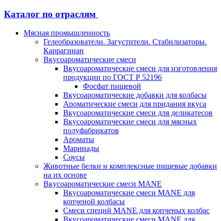
Каталог по отраслям
Мясная промышленность
Гелеобразователи. Загустители. Стабилизаторы.
Каррагинан
Вкусоароматические смеси
Вкусоароматические смеси для изготовления
продукции по ГОСТ Р 52196
Фосфат пищевой
Вкусоароматические добавки для колбасы
Ароматические смеси для придания вкуса
Вкусоароматические смеси для деликатесов
Вкусоароматические смеси для мясных
полуфабрикатов
Ароматы
Маринады
Соусы
Животные белки и комплексные пищевые добавки
на их основе
Вкусоароматические смеси MANE
Вкусоароматические смеси MANE для
копченой колбасы
Смеси специй MANE для копченых колбас
Вкусоароматические смеси MANE для