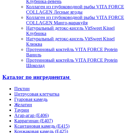
Клубника-ревень
Коллаген из глубоководной рыбы VITA FORCE
COLLAGEN Лесные ягоды
Коллаген из глубоководной рыбы VITA FORCE
COLLAGEN Манго-маракуйя
Натуральный детокс-кисель VitSweet Kissel
Клубника
Натуральный детокс-кисель VitSweet Kissel
Клюква
Протеиновый коктейль VITA FORCE Protein
Ваниль
Протеиновый коктейль VITA FORCE Protein
Шоколад
Каталог по ингредиентам
Пектин
Цитрусовая клетчатка
Гуаровая камедь
Желатин
Таурин
Агар-агар (Е406)
Каррагинан (Е407)
Ксантановая камедь (Е415)
Конжаковая камедь (Е425)