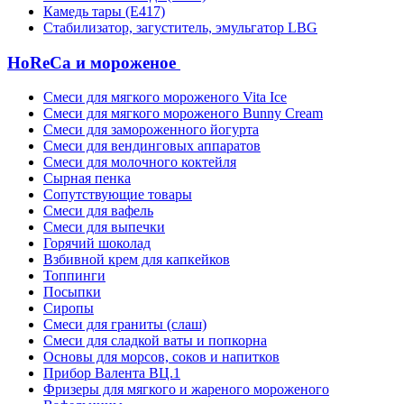
Камедь тары (Е417)
Стабилизатор, загуститель, эмульгатор LBG
HoReCa и мороженое
Смеси для мягкого мороженого Vita Ice
Смеси для мягкого мороженого Bunny Cream
Смеси для замороженного йогурта
Смеси для вендинговых аппаратов
Смеси для молочного коктейля
Сырная пенка
Сопутствующие товары
Смеси для вафель
Смеси для выпечки
Горячий шоколад
Взбивной крем для капкейков
Топпинги
Посыпки
Сиропы
Смеси для граниты (слаш)
Смеси для сладкой ваты и попкорна
Основы для морсов, соков и напитков
Прибор Валента ВЦ.1
Фризеры для мягкого и жареного мороженого