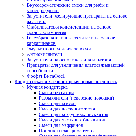
Вкусоароматические смеси для рыбы и
морепродуктов
Загустители, желирующие препараты на основе
желатина
Стабилизаторы консистенции на основе
трансглютаминазы
Гелеобразователи и загустители на основе
каррагинанов
Эмульгаторы, усилители вкуса
Антиокислители
Загустители на основе казеината натрия
Препараты для увеличения влагосвязывающей
способности
Фосфат ВитаФос1
Кондитерская и хлебопекарная промышленность
Мучная кондитерка
Смеси без сахара
Разрыхлители (пекарские порошки)
Смеси для кексов
Смеси для песочного теста
Смеси для воздушных бисквитов
Смеси для масляных бисквитов
Смеси для маффинов
Пончики и заварное тесто