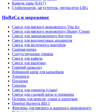
Камедь тары (Е417)
Стабилизатор, загуститель, эмульгатор LBG
HoReCa и мороженое
Смеси для мягкого мороженого Vita Ice
Смеси для мягкого мороженого Bunny Cream
Смеси для замороженного йогурта
Смеси для вендинговых аппаратов
Смеси для молочного коктейля
Сырная пенка
Сопутствующие товары
Смеси для вафель
Смеси для выпечки
Горячий шоколад
Взбивной крем для капкейков
Топпинги
Посыпки
Сиропы
Смеси для граниты (слаш)
Смеси для сладкой ваты и попкорна
Основы для морсов, соков и напитков
Прибор Валента ВЦ.1
Фризеры для мягкого и жареного мороженого