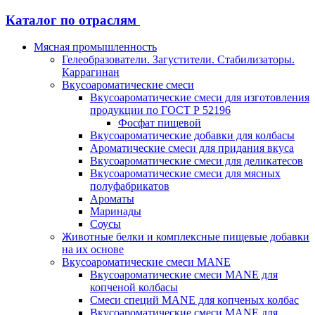
Каталог по отраслям
Мясная промышленность
Гелеобразователи. Загустители. Стабилизаторы.
Каррагинан
Вкусоароматические смеси
Вкусоароматические смеси для изготовления
продукции по ГОСТ Р 52196
Фосфат пищевой
Вкусоароматические добавки для колбасы
Ароматические смеси для придания вкуса
Вкусоароматические смеси для деликатесов
Вкусоароматические смеси для мясных
полуфабрикатов
Ароматы
Маринады
Соусы
Животные белки и комплексные пищевые добавки
на их основе
Вкусоароматические смеси MANE
Вкусоароматические смеси MANE для
копченой колбасы
Смеси специй MANE для копченых колбас
Вкусоароматические смеси MANE для