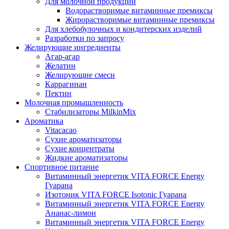
Для молочной продукции
Водорастворимые витаминные премиксы
Жирорастворимые витаминные премиксы
Для хлебобулочных и кондитерских изделий
Разработки по запросу
Желирующие ингредиенты
Агар-агар
Желатин
Желирующие смеси
Каррагинан
Пектин
Молочная промышленность
Стабилизаторы MilkinMix
Ароматика
Vitacacao
Сухие ароматизаторы
Сухие концентраты
Жидкие ароматизаторы
Спортивное питание
Витаминный энергетик VITA FORCE Energy
Гуарана
Изотоник VITA FORCE Isotonic Гуарана
Витаминный энергетик VITA FORCE Energy
Ананас-лимон
Витаминный энергетик VITA FORCE Energy