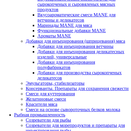
сырокопченых и сыровяленых мясных
продуктов
Вкусоароматические смеси MANE для
ветчины и деликатесов
Маринады MANE для мяса
Функциональные добавки MANE
Ароматы MANE
Добавки для инъецирования (шприцевания) мяса
Добавки для инъецирования ветчины
Добавки для инъецирования деликатесных
изделий, универсальные
Добавки для инъецирования
полуфабрикатов
Добавки для производства сырокопченых
деликатесов
Эмульгаторы, стабилизаторы
Консерванты. Препараты для сохранения свежести
Смеси для куттерования
Желатиновые смеси
Красители мяса
Смеси на основе сывороточных белков молока
Рыбная промышленность
Созреватели для рыбы
Созреватели для морепродуктов и препараты для
инъектирования рыбы