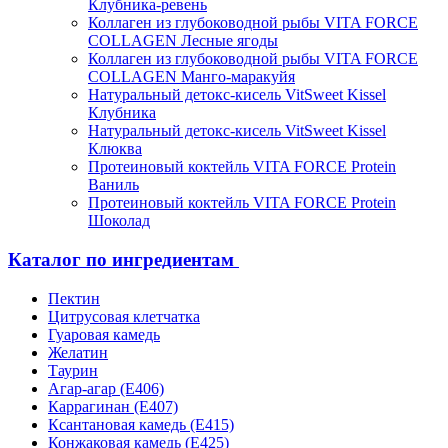
Клубника-ревень
Коллаген из глубоководной рыбы VITA FORCE
COLLAGEN Лесные ягоды
Коллаген из глубоководной рыбы VITA FORCE
COLLAGEN Манго-маракуйя
Натуральный детокс-кисель VitSweet Kissel
Клубника
Натуральный детокс-кисель VitSweet Kissel
Клюква
Протеиновый коктейль VITA FORCE Protein
Ваниль
Протеиновый коктейль VITA FORCE Protein
Шоколад
Каталог по ингредиентам
Пектин
Цитрусовая клетчатка
Гуаровая камедь
Желатин
Таурин
Агар-агар (Е406)
Каррагинан (Е407)
Ксантановая камедь (Е415)
Конжаковая камедь (Е425)