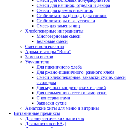
Cмеси для белковых полуфабрикатов
Смеси для начинок, отделки и декора
Смеси для кремов и начинок
Стабилизаторы (фонды) для сливок
Стабилизаторы и загустители
Смесь для замены яиц
Хлебопекарные ингредиенты
Многозерновые смеси
Белковые смеси
Смеси-консерванты
Ароматизаторы "Вита"
Замена орехов
Улучшители
Для пшеничного хлеба
Для ржано-пшеничного, ржаного хлеба
Смеси хлебопекарные, закваски сухие, смеси
с солодом
Для мучных кондитерских изделий
Для пельменного теста и заморозки
С консервантами
Закваски сухие
Азиатские хиты для меню и витрины
Витаминные премиксы
Для энергетических напитков
Для напитков и БАД