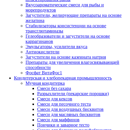
Вкусоароматические смеси для рыбы и
морепродуктов
Загустители, желирующие препараты на основе
желатина
Стабилизаторы консистенции на основе
трансглютаминазы
Гелеобразователи и загустители на основе
каррагинанов
Эмульгаторы, усилители вкуса
Антиокислители
Загустители на основе казеината натрия
Препараты для увеличения влагосвязывающей
способности
Фосфат ВитаФос1
Кондитерская и хлебопекарная промышленность
Мучная кондитерка
Смеси без сахара
Разрыхлители (пекарские порошки)
Смеси для кексов
Смеси для песочного теста
Смеси для воздушных бисквитов
Смеси для масляных бисквитов
Смеси для маффинов
Пончики и заварное тесто