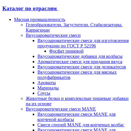
Каталог по отраслям
Мясная промышленность
Гелеобразователи. Загустители. Стабилизаторы.
Каррагинан
Вкусоароматические смеси
Вкусоароматические смеси для изготовления
продукции по ГОСТ Р 52196
Фосфат пищевой
Вкусоароматические добавки для колбасы
Ароматические смеси для придания вкуса
Вкусоароматические смеси для деликатесов
Вкусоароматические смеси для мясных
полуфабрикатов
Ароматы
Маринады
Соусы
Животные белки и комплексные пищевые добавки
на их основе
Вкусоароматические смеси MANE
Вкусоароматические смеси MANE для
копченой колбасы
Смеси специй MANE для копченых колбас
Вкусоароматические смеси MANE для