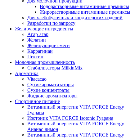
Для молочной продукции
Водорастворимые витаминные премиксы
Жирорастворимые витаминные премиксы
Для хлебобулочных и кондитерских изделий
Разработки по запросу
Желирующие ингредиенты
Агар-агар
Желатин
Желирующие смеси
Каррагинан
Пектин
Молочная промышленность
Стабилизаторы MilkinMix
Ароматика
Vitacacao
Сухие ароматизаторы
Сухие концентраты
Жидкие ароматизаторы
Спортивное питание
Витаминный энергетик VITA FORCE Energy
Гуарана
Изотоник VITA FORCE Isotonic Гуарана
Витаминный энергетик VITA FORCE Energy
Ананас-лимон
Витаминный энергетик VITA FORCE Energy