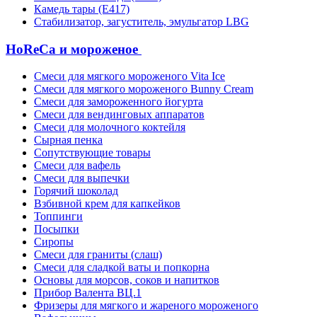
Камедь тары (Е417)
Стабилизатор, загуститель, эмульгатор LBG
HoReCa и мороженое
Смеси для мягкого мороженого Vita Ice
Смеси для мягкого мороженого Bunny Cream
Смеси для замороженного йогурта
Смеси для вендинговых аппаратов
Смеси для молочного коктейля
Сырная пенка
Сопутствующие товары
Смеси для вафель
Смеси для выпечки
Горячий шоколад
Взбивной крем для капкейков
Топпинги
Посыпки
Сиропы
Смеси для граниты (слаш)
Смеси для сладкой ваты и попкорна
Основы для морсов, соков и напитков
Прибор Валента ВЦ.1
Фризеры для мягкого и жареного мороженого