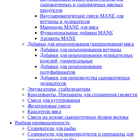
сырокопченых и сыровяленых мясных
продуктов
Вкусоароматические смеси MANE для
ветчины и деликатесов
Маринады MANE для мяса
Функциональные добавки MANE
Ароматы MANE
Добавки для инъецирования (шприцевания) мяса
Добавки для инъецирования ветчины
Добавки для инъецирования деликатесных
изделий, универсальные
Добавки для инъецирования
полуфабрикатов
Добавки для производства сырокопченых
деликатесов
Эмульгаторы, стабилизаторы
Консерванты. Препараты для сохранения свежести
Смеси для куттерования
Желатиновые смеси
Красители мяса
Смеси на основе сывороточных белков молока
Рыбная промышленность
Созреватели для рыбы
Созреватели для морепродуктов и препараты для
инъектирования рыбы