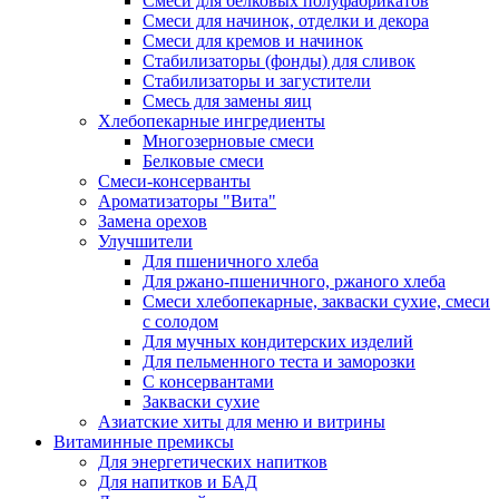
Cмеси для белковых полуфабрикатов
Смеси для начинок, отделки и декора
Смеси для кремов и начинок
Стабилизаторы (фонды) для сливок
Стабилизаторы и загустители
Смесь для замены яиц
Хлебопекарные ингредиенты
Многозерновые смеси
Белковые смеси
Смеси-консерванты
Ароматизаторы "Вита"
Замена орехов
Улучшители
Для пшеничного хлеба
Для ржано-пшеничного, ржаного хлеба
Смеси хлебопекарные, закваски сухие, смеси
с солодом
Для мучных кондитерских изделий
Для пельменного теста и заморозки
С консервантами
Закваски сухие
Азиатские хиты для меню и витрины
Витаминные премиксы
Для энергетических напитков
Для напитков и БАД