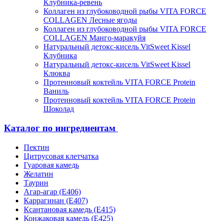
Клубника-ревень
Коллаген из глубоководной рыбы VITA FORCE
COLLAGEN Лесные ягоды
Коллаген из глубоководной рыбы VITA FORCE
COLLAGEN Манго-маракуйя
Натуральный детокс-кисель VitSweet Kissel
Клубника
Натуральный детокс-кисель VitSweet Kissel
Клюква
Протеиновый коктейль VITA FORCE Protein
Ваниль
Протеиновый коктейль VITA FORCE Protein
Шоколад
Каталог по ингредиентам
Пектин
Цитрусовая клетчатка
Гуаровая камедь
Желатин
Таурин
Агар-агар (Е406)
Каррагинан (Е407)
Ксантановая камедь (Е415)
Конжаковая камедь (Е425)