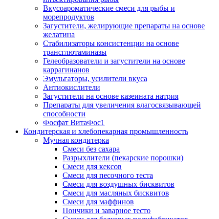
Вкусоароматические смеси для рыбы и
морепродуктов
Загустители, желирующие препараты на основе
желатина
Стабилизаторы консистенции на основе
трансглютаминазы
Гелеобразователи и загустители на основе
каррагинанов
Эмульгаторы, усилители вкуса
Антиокислители
Загустители на основе казеината натрия
Препараты для увеличения влагосвязывающей
способности
Фосфат ВитаФос1
Кондитерская и хлебопекарная промышленность
Мучная кондитерка
Смеси без сахара
Разрыхлители (пекарские порошки)
Смеси для кексов
Смеси для песочного теста
Смеси для воздушных бисквитов
Смеси для масляных бисквитов
Смеси для маффинов
Пончики и заварное тесто