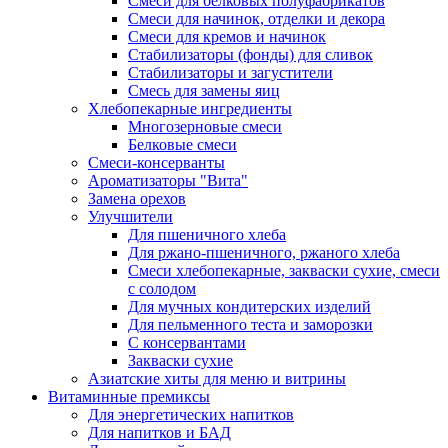
Cмеси для белковых полуфабрикатов
Смеси для начинок, отделки и декора
Смеси для кремов и начинок
Стабилизаторы (фонды) для сливок
Стабилизаторы и загустители
Смесь для замены яиц
Хлебопекарные ингредиенты
Многозерновые смеси
Белковые смеси
Смеси-консерванты
Ароматизаторы "Вита"
Замена орехов
Улучшители
Для пшеничного хлеба
Для ржано-пшеничного, ржаного хлеба
Смеси хлебопекарные, закваски сухие, смеси
с солодом
Для мучных кондитерских изделий
Для пельменного теста и заморозки
С консервантами
Закваски сухие
Азиатские хиты для меню и витрины
Витаминные премиксы
Для энергетических напитков
Для напитков и БАД