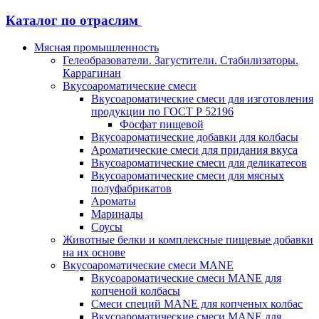
Каталог по отраслям
Мясная промышленность
Гелеобразователи. Загустители. Стабилизаторы.
Каррагинан
Вкусоароматические смеси
Вкусоароматические смеси для изготовления
продукции по ГОСТ Р 52196
Фосфат пищевой
Вкусоароматические добавки для колбасы
Ароматические смеси для придания вкуса
Вкусоароматические смеси для деликатесов
Вкусоароматические смеси для мясных
полуфабрикатов
Ароматы
Маринады
Соусы
Животные белки и комплексные пищевые добавки
на их основе
Вкусоароматические смеси MANE
Вкусоароматические смеси MANE для
копченой колбасы
Смеси специй MANE для копченых колбас
Вкусоароматические смеси MANE для