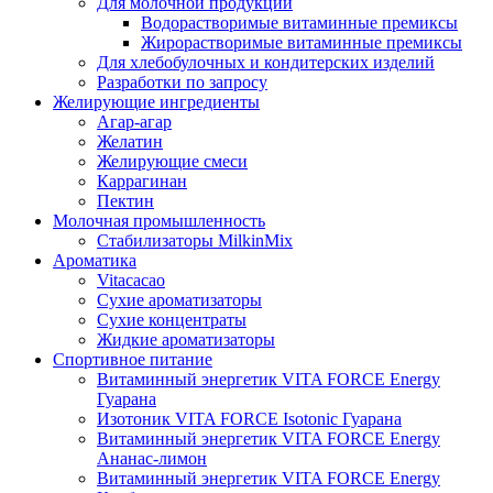
Для молочной продукции
Водорастворимые витаминные премиксы
Жирорастворимые витаминные премиксы
Для хлебобулочных и кондитерских изделий
Разработки по запросу
Желирующие ингредиенты
Агар-агар
Желатин
Желирующие смеси
Каррагинан
Пектин
Молочная промышленность
Стабилизаторы MilkinMix
Ароматика
Vitacacao
Сухие ароматизаторы
Сухие концентраты
Жидкие ароматизаторы
Спортивное питание
Витаминный энергетик VITA FORCE Energy
Гуарана
Изотоник VITA FORCE Isotonic Гуарана
Витаминный энергетик VITA FORCE Energy
Ананас-лимон
Витаминный энергетик VITA FORCE Energy