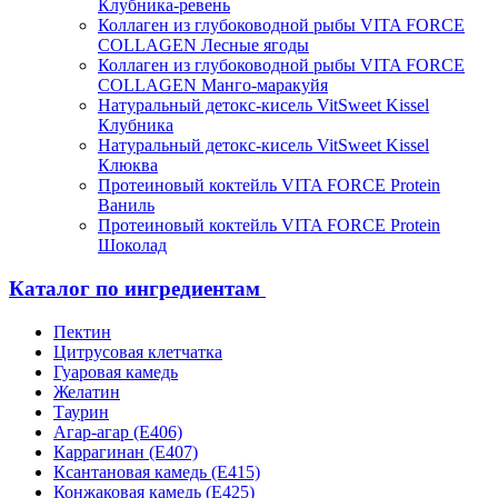
Клубника-ревень
Коллаген из глубоководной рыбы VITA FORCE
COLLAGEN Лесные ягоды
Коллаген из глубоководной рыбы VITA FORCE
COLLAGEN Манго-маракуйя
Натуральный детокс-кисель VitSweet Kissel
Клубника
Натуральный детокс-кисель VitSweet Kissel
Клюква
Протеиновый коктейль VITA FORCE Protein
Ваниль
Протеиновый коктейль VITA FORCE Protein
Шоколад
Каталог по ингредиентам
Пектин
Цитрусовая клетчатка
Гуаровая камедь
Желатин
Таурин
Агар-агар (Е406)
Каррагинан (Е407)
Ксантановая камедь (Е415)
Конжаковая камедь (Е425)