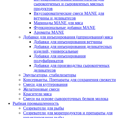
сырокопченых и сыровяленых мясных
продуктов
Вкусоароматические смеси MANE для
ветчины и деликатесов
Маринады MANE для мяса
Функциональные добавки MANE
Ароматы MANE
Добавки для инъецирования (шприцевания) мяса
Добавки для инъецирования ветчины
Добавки для инъецирования деликатесных
изделий, универсальные
Добавки для инъецирования
полуфабрикатов
Добавки для производства сырокопченых
деликатесов
Эмульгаторы, стабилизаторы
Консерванты. Препараты для сохранения свежести
Смеси для куттерования
Желатиновые смеси
Красители мяса
Смеси на основе сывороточных белков молока
Рыбная промышленность
Созреватели для рыбы
Созреватели для морепродуктов и препараты для
инъектирования рыбы