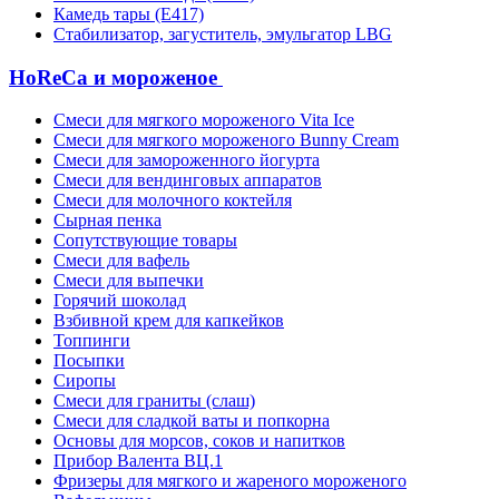
Камедь тары (Е417)
Стабилизатор, загуститель, эмульгатор LBG
HoReCa и мороженое
Смеси для мягкого мороженого Vita Ice
Смеси для мягкого мороженого Bunny Cream
Смеси для замороженного йогурта
Смеси для вендинговых аппаратов
Смеси для молочного коктейля
Сырная пенка
Сопутствующие товары
Смеси для вафель
Смеси для выпечки
Горячий шоколад
Взбивной крем для капкейков
Топпинги
Посыпки
Сиропы
Смеси для граниты (слаш)
Смеси для сладкой ваты и попкорна
Основы для морсов, соков и напитков
Прибор Валента ВЦ.1
Фризеры для мягкого и жареного мороженого