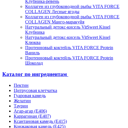
Клубника-ревень
Коллаген из глубоководной рыбы VITA FORCE
COLLAGEN Лесные ягоды
Коллаген из глубоководной рыбы VITA FORCE
COLLAGEN Манго-маракуйя
Натуральный детокс-кисель VitSweet Kissel
Клубника
Натуральный детокс-кисель VitSweet Kissel
Клюква
Протеиновый коктейль VITA FORCE Protein
Ваниль
Протеиновый коктейль VITA FORCE Protein
Шоколад
Каталог по ингредиентам
Пектин
Цитрусовая клетчатка
Гуаровая камедь
Желатин
Таурин
Агар-агар (Е406)
Каррагинан (Е407)
Ксантановая камедь (Е415)
Конжаковая камедь (Е425)