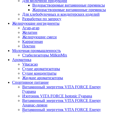
Для молочной продукции
Водорастворимые витаминные премиксы
Жирорастворимые витаминные премиксы
Для хлебобулочных и кондитерских изделий
Разработки по запросу
Желирующие ингредиенты
Агар-агар
Желатин
Желирующие смеси
Каррагинан
Пектин
Молочная промышленность
Стабилизаторы MilkinMix
Ароматика
Vitacacao
Сухие ароматизаторы
Сухие концентраты
Жидкие ароматизаторы
Спортивное питание
Витаминный энергетик VITA FORCE Energy
Гуарана
Изотоник VITA FORCE Isotonic Гуарана
Витаминный энергетик VITA FORCE Energy
Ананас-лимон
Витаминный энергетик VITA FORCE Energy