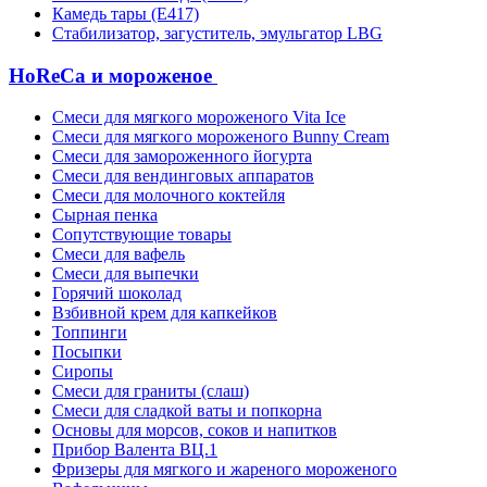
Камедь тары (Е417)
Стабилизатор, загуститель, эмульгатор LBG
HoReCa и мороженое
Смеси для мягкого мороженого Vita Ice
Смеси для мягкого мороженого Bunny Cream
Смеси для замороженного йогурта
Смеси для вендинговых аппаратов
Смеси для молочного коктейля
Сырная пенка
Сопутствующие товары
Смеси для вафель
Смеси для выпечки
Горячий шоколад
Взбивной крем для капкейков
Топпинги
Посыпки
Сиропы
Смеси для граниты (слаш)
Смеси для сладкой ваты и попкорна
Основы для морсов, соков и напитков
Прибор Валента ВЦ.1
Фризеры для мягкого и жареного мороженого