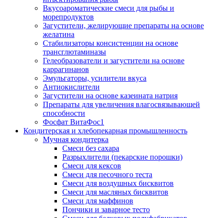
Вкусоароматические смеси для рыбы и
морепродуктов
Загустители, желирующие препараты на основе
желатина
Стабилизаторы консистенции на основе
трансглютаминазы
Гелеобразователи и загустители на основе
каррагинанов
Эмульгаторы, усилители вкуса
Антиокислители
Загустители на основе казеината натрия
Препараты для увеличения влагосвязывающей
способности
Фосфат ВитаФос1
Кондитерская и хлебопекарная промышленность
Мучная кондитерка
Смеси без сахара
Разрыхлители (пекарские порошки)
Смеси для кексов
Смеси для песочного теста
Смеси для воздушных бисквитов
Смеси для масляных бисквитов
Смеси для маффинов
Пончики и заварное тесто