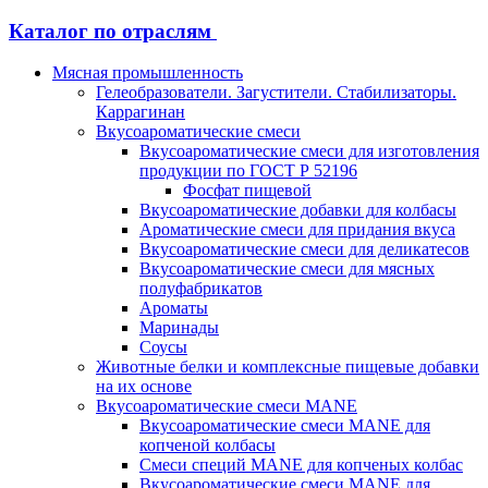
Каталог по отраслям
Мясная промышленность
Гелеобразователи. Загустители. Стабилизаторы.
Каррагинан
Вкусоароматические смеси
Вкусоароматические смеси для изготовления
продукции по ГОСТ Р 52196
Фосфат пищевой
Вкусоароматические добавки для колбасы
Ароматические смеси для придания вкуса
Вкусоароматические смеси для деликатесов
Вкусоароматические смеси для мясных
полуфабрикатов
Ароматы
Маринады
Соусы
Животные белки и комплексные пищевые добавки
на их основе
Вкусоароматические смеси MANE
Вкусоароматические смеси MANE для
копченой колбасы
Смеси специй MANE для копченых колбас
Вкусоароматические смеси MANE для