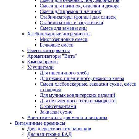
Cмеси для белковых полуфабрикатов
Смеси для начинок, отделки и декора
Смеси для кремов и начинок
Стабилизаторы (фонды) для сливок
Стабилизаторы и загустители
Смесь для замены яиц
Хлебопекарные ингредиенты
Многозерновые смеси
Белковые смеси
Смеси-консерванты
Ароматизаторы "Вита"
Замена орехов
Улучшители
Для пшеничного хлеба
Для ржано-пшеничного, ржаного хлеба
Смеси хлебопекарные, закваски сухие, смеси
с солодом
Для мучных кондитерских изделий
Для пельменного теста и заморозки
С консервантами
Закваски сухие
Азиатские хиты для меню и витрины
Витаминные премиксы
Для энергетических напитков
Для напитков и БАД