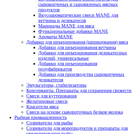
сырокопченых и сыровяленых мясных
продуктов
Вкусоароматические смеси MANE для
ветчины и деликатесов
Маринады MANE для мяса
Функциональные добавки MANE
Ароматы MANE
Добавки для инъецирования (шприцевания) мяса
Добавки для инъецирования ветчины
Добавки для инъецирования деликатесных
изделий, универсальные
Добавки для инъецирования
полуфабрикатов
Добавки для производства сырокопченых
деликатесов
Эмульгаторы, стабилизаторы
Консерванты. Препараты для сохранения свежести
Смеси для куттерования
Желатиновые смеси
Красители мяса
Смеси на основе сывороточных белков молока
Рыбная промышленность
Созреватели для рыбы
Созреватели для морепродуктов и препараты для
инъектирования рыбы