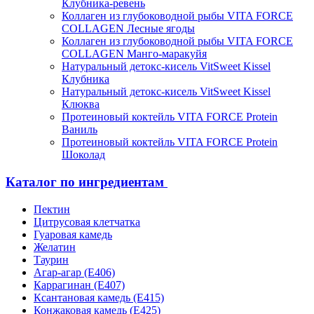
Клубника-ревень
Коллаген из глубоководной рыбы VITA FORCE
COLLAGEN Лесные ягоды
Коллаген из глубоководной рыбы VITA FORCE
COLLAGEN Манго-маракуйя
Натуральный детокс-кисель VitSweet Kissel
Клубника
Натуральный детокс-кисель VitSweet Kissel
Клюква
Протеиновый коктейль VITA FORCE Protein
Ваниль
Протеиновый коктейль VITA FORCE Protein
Шоколад
Каталог по ингредиентам
Пектин
Цитрусовая клетчатка
Гуаровая камедь
Желатин
Таурин
Агар-агар (Е406)
Каррагинан (Е407)
Ксантановая камедь (Е415)
Конжаковая камедь (Е425)