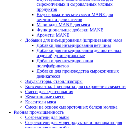
сырокопченых и сыровяленых мясных
продуктов
Вкусоароматические смеси MANE для
ветчины и деликатесов
Маринады MANE для мяса
Функциональные добавки MANE
Ароматы MANE
Добавки для инъецирования (шприцевания) мяса
Добавки для инъецирования ветчины
Добавки для инъецирования деликатесных
изделий, универсальные
Добавки для инъецирования
полуфабрикатов
Добавки для производства сырокопченых
деликатесов
Эмульгаторы, стабилизаторы
Консерванты. Препараты для сохранения свежести
Смеси для куттерования
Желатиновые смеси
Красители мяса
Смеси на основе сывороточных белков молока
Рыбная промышленность
Созреватели для рыбы
Созреватели для морепродуктов и препараты для
инъектирования рыбы