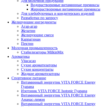
Для молочной продукции
Водорастворимые витаминные премиксы
Жирорастворимые витаминные премиксы
Для хлебобулочных и кондитерских изделий
Разработки по запросу
Желирующие ингредиенты
Агар-агар
Желатин
Желирующие смеси
Каррагинан
Пектин
Молочная промышленность
Стабилизаторы MilkinMix
Ароматика
Vitacacao
Сухие ароматизаторы
Сухие концентраты
Жидкие ароматизаторы
Спортивное питание
Витаминный энергетик VITA FORCE Energy
Гуарана
Изотоник VITA FORCE Isotonic Гуарана
Витаминный энергетик VITA FORCE Energy
Ананас-лимон
Витаминный энергетик VITA FORCE Energy