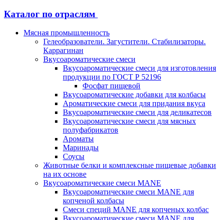
Каталог по отраслям
Мясная промышленность
Гелеобразователи. Загустители. Стабилизаторы.
Каррагинан
Вкусоароматические смеси
Вкусоароматические смеси для изготовления
продукции по ГОСТ Р 52196
Фосфат пищевой
Вкусоароматические добавки для колбасы
Ароматические смеси для придания вкуса
Вкусоароматические смеси для деликатесов
Вкусоароматические смеси для мясных
полуфабрикатов
Ароматы
Маринады
Соусы
Животные белки и комплексные пищевые добавки
на их основе
Вкусоароматические смеси MANE
Вкусоароматические смеси MANE для
копченой колбасы
Смеси специй MANE для копченых колбас
Вкусоароматические смеси MANE для