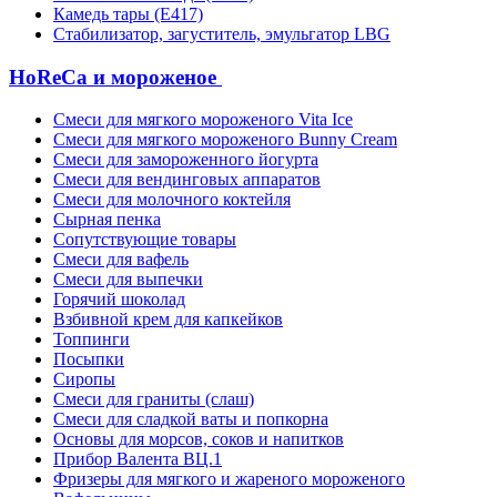
Камедь тары (Е417)
Стабилизатор, загуститель, эмульгатор LBG
HoReCa и мороженое
Смеси для мягкого мороженого Vita Ice
Смеси для мягкого мороженого Bunny Cream
Смеси для замороженного йогурта
Смеси для вендинговых аппаратов
Смеси для молочного коктейля
Сырная пенка
Сопутствующие товары
Смеси для вафель
Смеси для выпечки
Горячий шоколад
Взбивной крем для капкейков
Топпинги
Посыпки
Сиропы
Смеси для граниты (слаш)
Смеси для сладкой ваты и попкорна
Основы для морсов, соков и напитков
Прибор Валента ВЦ.1
Фризеры для мягкого и жареного мороженого