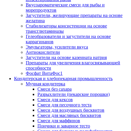
Вкусоароматические смеси для рыбы и
морепродуктов
Загустители, желирующие препараты на основе
желатина
Стабилизаторы консистенции на основе
трансглютаминазы
Гелеобразователи и загустители на основе
каррагинанов
Эмульгаторы, усилители вкуса
Антиокислители
Загустители на основе казеината натрия
Препараты для увеличения влагосвязывающей
способности
Фосфат ВитаФос1
Кондитерская и хлебопекарная промышленность
Мучная кондитерка
Смеси без сахара
Разрыхлители (пекарские порошки)
Смеси для кексов
Смеси для песочного теста
Смеси для воздушных бисквитов
Смеси для масляных бисквитов
Смеси для маффинов
Пончики и заварное тесто