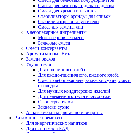
Cмеси для белковых полуфабрикатов
Смеси для начинок, отделки и декора
Смеси для кремов и начинок
Стабилизаторы (фонды) для сливок
Стабилизаторы и загустители
Смесь для замены яиц
Хлебопекарные ингредиенты
Многозерновые смеси
Белковые смеси
Смеси-консерванты
Ароматизаторы "Вита"
Замена орехов
Улучшители
Для пшеничного хлеба
Для ржано-пшеничного, ржаного хлеба
Смеси хлебопекарные, закваски сухие, смеси
с солодом
Для мучных кондитерских изделий
Для пельменного теста и заморозки
С консервантами
Закваски сухие
Азиатские хиты для меню и витрины
Витаминные премиксы
Для энергетических напитков
Для напитков и БАД