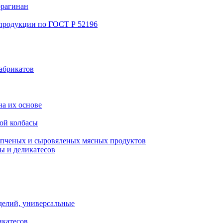
ррагинан
 продукции по ГОСТ Р 52196
абрикатов
а их основе
ой колбасы
пченых и сыровяленых мясных продуктов
ы и деликатесов
делий, универсальные
икатесов