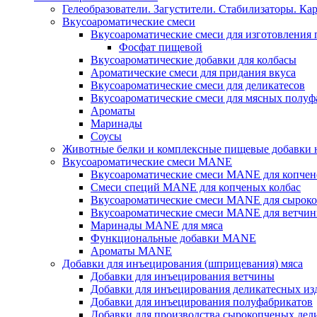
Гелеобразователи. Загустители. Стабилизаторы. Ка
Вкусоароматические смеси
Вкусоароматические смеси для изготовления
Фосфат пищевой
Вкусоароматические добавки для колбасы
Ароматические смеси для придания вкуса
Вкусоароматические смеси для деликатесов
Вкусоароматические смеси для мясных полуф
Ароматы
Маринады
Соусы
Животные белки и комплексные пищевые добавки н
Вкусоароматические смеси MANE
Вкусоароматические смеси MANE для копчен
Смеси специй MANE для копченых колбас
Вкусоароматические смеси MANE для сыроко
Вкусоароматические смеси MANE для ветчин
Маринады MANE для мяса
Функциональные добавки MANE
Ароматы MANE
Добавки для инъецирования (шприцевания) мяса
Добавки для инъецирования ветчины
Добавки для инъецирования деликатесных из
Добавки для инъецирования полуфабрикатов
Добавки для производства сырокопченых дел