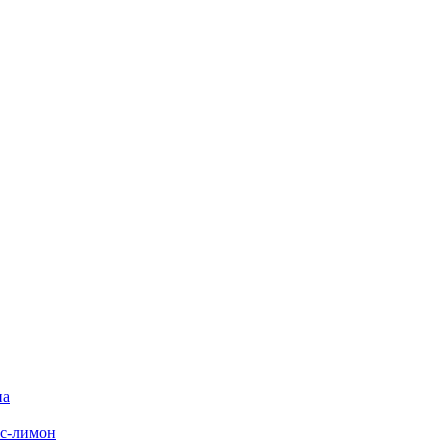
на
с-лимон