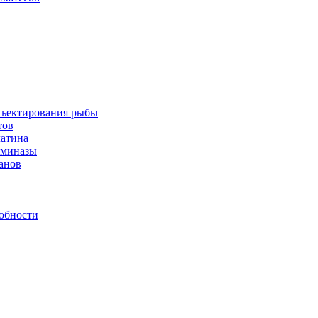
инъектирования рыбы
тов
латина
аминазы
нанов
обности