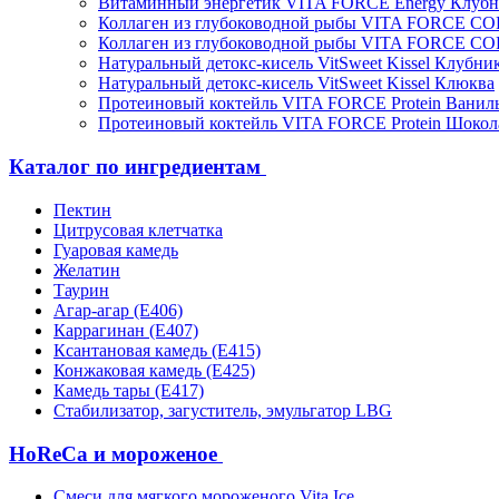
Витаминный энергетик VITA FORCE Energy Клубн
Коллаген из глубоководной рыбы VITA FORCE C
Коллаген из глубоководной рыбы VITA FORCE C
Натуральный детокс-кисель VitSweet Kissel Клубни
Натуральный детокс-кисель VitSweet Kissel Клюква
Протеиновый коктейль VITA FORCE Protein Ванил
Протеиновый коктейль VITA FORCE Protein Шокол
Каталог по ингредиентам
Пектин
Цитрусовая клетчатка
Гуаровая камедь
Желатин
Таурин
Агар-агар (Е406)
Каррагинан (Е407)
Ксантановая камедь (Е415)
Конжаковая камедь (Е425)
Камедь тары (Е417)
Стабилизатор, загуститель, эмульгатор LBG
HoReCa и мороженое
Смеси для мягкого мороженого Vita Ice