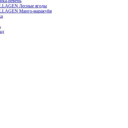
ика-ревень
OLLAGEN Лесные ягоды
OLLAGEN Манго-маракуйя
ка
ь
ад