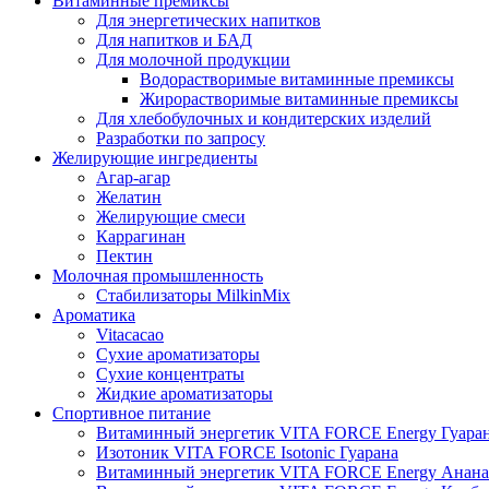
Витаминные премиксы
Для энергетических напитков
Для напитков и БАД
Для молочной продукции
Водорастворимые витаминные премиксы
Жирорастворимые витаминные премиксы
Для хлебобулочных и кондитерских изделий
Разработки по запросу
Желирующие ингредиенты
Агар-агар
Желатин
Желирующие смеси
Каррагинан
Пектин
Молочная промышленность
Стабилизаторы MilkinMix
Ароматика
Vitacacao
Сухие ароматизаторы
Сухие концентраты
Жидкие ароматизаторы
Спортивное питание
Витаминный энергетик VITA FORCE Energy Гуара
Изотоник VITA FORCE Isotonic Гуарана
Витаминный энергетик VITA FORCE Energy Анана