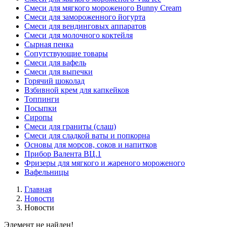
Смеси для мягкого мороженого Bunny Cream
Смеси для замороженного йогурта
Смеси для вендинговых аппаратов
Смеси для молочного коктейля
Сырная пенка
Сопутствующие товары
Смеси для вафель
Смеси для выпечки
Горячий шоколад
Взбивной крем для капкейков
Топпинги
Посыпки
Сиропы
Смеси для граниты (слаш)
Смеси для сладкой ваты и попкорна
Основы для морсов, соков и напитков
Прибор Валента ВЦ.1
Фризеры для мягкого и жареного мороженого
Вафельницы
Главная
Новости
Новости
Элемент не найден!