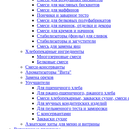
Смеси для масляных бисквитов
Смеси для маффинов
Пончики и заварное тесто
Cмеси для белковых полуфабрикатов
Смеси для начинок, отделки и декора
Смеси для кремов и начинок
Стабилизаторы (фонды) для сливок
Стабилизаторы и загустители
Смесь для замены яиц
Хлебопекарные ингредиенты
Многозерновые смеси
Белковые смеси
Смеси-консерванты
Ароматизаторы "Вита"
Замена орехов
Улучшители
Для пшеничного хлеба
Для ржано-пшеничного, ржаного хлеба
Смеси хлебопекарные, закваски сухие, смеси 
Для мучных кондитерских изделий
Для пельменного теста и заморозки
С консервантами
Закваски сухие
Азиатские хиты для меню и витрины