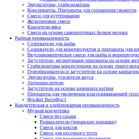
Эмульгаторы, стабилизаторы
Консерванты. Препараты для сохранения свежести
Смеси для куттерования
Желатиновые смеси
Красители мяса
Смеси на основе сывороточных белков молока
Рыбная промышленность
Созреватели для рыбы
Созреватели для морепродуктов и препараты для 
Вкусоароматические смеси для рыбы и морепродук
Загустители, желирующие препараты на основе же
Стабилизаторы консистенции на основе трансглют
Гелеобразователи и загустители на основе карраги
Эмульгаторы, усилители вкуса
Антиокислители
Загустители на основе казеината натрия
Препараты для увеличения влагосвязывающей спос
Фосфат ВитаФос1
Кондитерская и хлебопекарная промышленность
Мучная кондитерка
Смеси без сахара
Разрыхлители (пекарские порошки)
Смеси для кексов
Смеси для песочного теста
Смеси для воздушных бисквитов