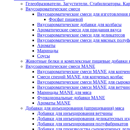
Гелеобразователи. Загустители. Стабилизаторы. Ка
Вкусоароматические смеси
Вкусоароматические смеси для изготовления
Фосфат пищевой
Вкусоароматические добавки для колбасы
Ароматические смеси для придания вкуса
Вкусоароматические смеси для деликатесов
Вкусоароматические смеси для мясных полуф
Ароматы
Маринады
Соусы
Животные белки и комплексные пищевые добавки н
Вкусоароматические смеси MANE
Вкусоароматические смеси MANE для копчен
Смеси специй MANE для копченых колбас
Вкусоароматические смеси MANE для сыроко
Вкусоароматические смеси MANE для ветчин
Маринады MANE для мяса
Функциональные добавки MANE
Ароматы MANE
Добавки для инъецирования (шприцевания) мяса
Добавки для инъецирования ветчины
Добавки для инъецирования деликатесных из
Добавки для инъецирования полуфабрикатов
Добавки для производства сырокопченых дел