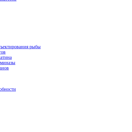
инъектирования рыбы
тов
латина
аминазы
нанов
обности