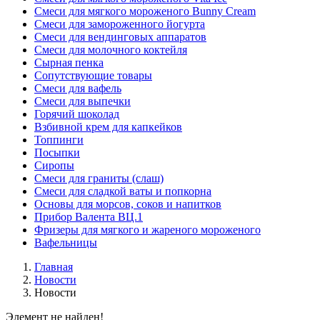
Смеси для мягкого мороженого Bunny Cream
Смеси для замороженного йогурта
Смеси для вендинговых аппаратов
Смеси для молочного коктейля
Сырная пенка
Сопутствующие товары
Смеси для вафель
Смеси для выпечки
Горячий шоколад
Взбивной крем для капкейков
Топпинги
Посыпки
Сиропы
Смеси для граниты (слаш)
Смеси для сладкой ваты и попкорна
Основы для морсов, соков и напитков
Прибор Валента ВЦ.1
Фризеры для мягкого и жареного мороженого
Вафельницы
Главная
Новости
Новости
Элемент не найден!