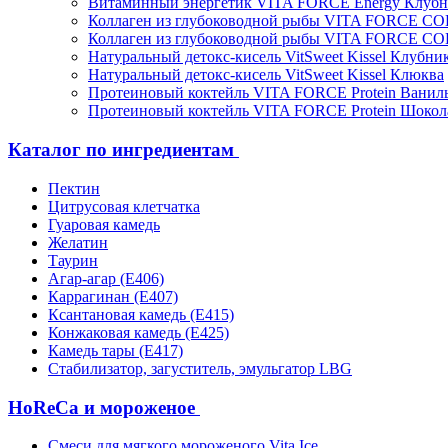
Витаминный энергетик VITA FORCE Energy Клубн
Коллаген из глубоководной рыбы VITA FORCE C
Коллаген из глубоководной рыбы VITA FORCE C
Натуральный детокс-кисель VitSweet Kissel Клубни
Натуральный детокс-кисель VitSweet Kissel Клюква
Протеиновый коктейль VITA FORCE Protein Ванил
Протеиновый коктейль VITA FORCE Protein Шокол
Каталог по ингредиентам
Пектин
Цитрусовая клетчатка
Гуаровая камедь
Желатин
Таурин
Агар-агар (Е406)
Каррагинан (Е407)
Ксантановая камедь (Е415)
Конжаковая камедь (Е425)
Камедь тары (Е417)
Стабилизатор, загуститель, эмульгатор LBG
HoReCa и мороженое
Смеси для мягкого мороженого Vita Ice