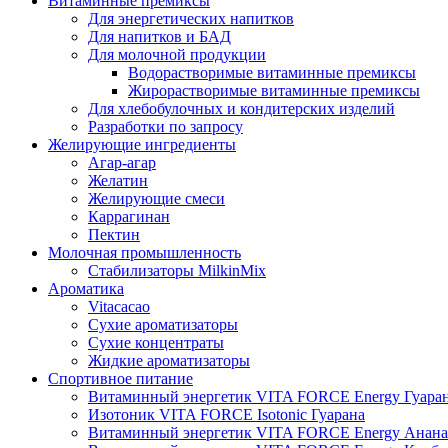
Витаминные премиксы
Для энергетических напитков
Для напитков и БАД
Для молочной продукции
Водорастворимые витаминные премиксы
Жирорастворимые витаминные премиксы
Для хлебобулочных и кондитерских изделий
Разработки по запросу
Желирующие ингредиенты
Агар-агар
Желатин
Желирующие смеси
Каррагинан
Пектин
Молочная промышленность
Стабилизаторы MilkinMix
Ароматика
Vitacacao
Сухие ароматизаторы
Сухие концентраты
Жидкие ароматизаторы
Спортивное питание
Витаминный энергетик VITA FORCE Energy Гуара
Изотоник VITA FORCE Isotonic Гуарана
Витаминный энергетик VITA FORCE Energy Анана