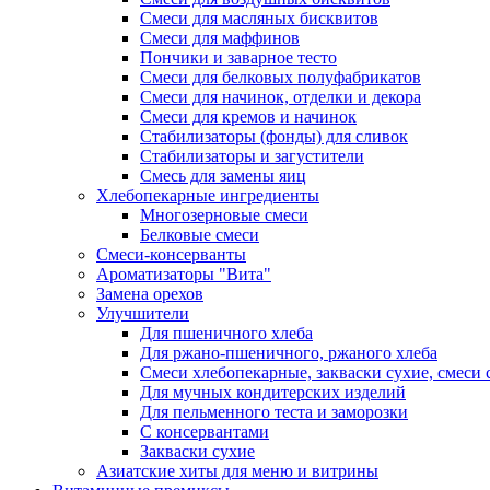
Смеси для масляных бисквитов
Смеси для маффинов
Пончики и заварное тесто
Cмеси для белковых полуфабрикатов
Смеси для начинок, отделки и декора
Смеси для кремов и начинок
Стабилизаторы (фонды) для сливок
Стабилизаторы и загустители
Смесь для замены яиц
Хлебопекарные ингредиенты
Многозерновые смеси
Белковые смеси
Смеси-консерванты
Ароматизаторы "Вита"
Замена орехов
Улучшители
Для пшеничного хлеба
Для ржано-пшеничного, ржаного хлеба
Смеси хлебопекарные, закваски сухие, смеси 
Для мучных кондитерских изделий
Для пельменного теста и заморозки
С консервантами
Закваски сухие
Азиатские хиты для меню и витрины