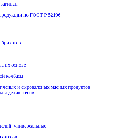
ррагинан
 продукции по ГОСТ Р 52196
абрикатов
а их основе
ой колбасы
пченых и сыровяленых мясных продуктов
ы и деликатесов
делий, универсальные
икатесов