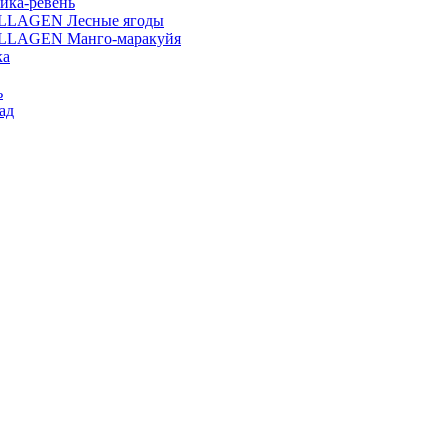
ика-ревень
OLLAGEN Лесные ягоды
OLLAGEN Манго-маракуйя
ка
ь
ад