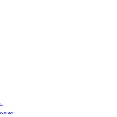
на
с-лимон