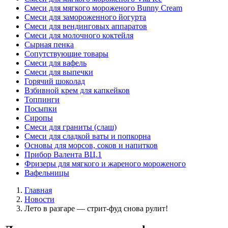
Смеси для мягкого мороженого Bunny Cream
Смеси для замороженного йогурта
Смеси для вендинговых аппаратов
Смеси для молочного коктейля
Сырная пенка
Сопутствующие товары
Смеси для вафель
Смеси для выпечки
Горячий шоколад
Взбивной крем для капкейков
Топпинги
Посыпки
Сиропы
Смеси для граниты (слаш)
Смеси для сладкой ваты и попкорна
Основы для морсов, соков и напитков
Прибор Валента ВЦ.1
Фризеры для мягкого и жареного мороженого
Вафельницы
Главная
Новости
Лето в разгаре — стрит-фуд снова рулит!