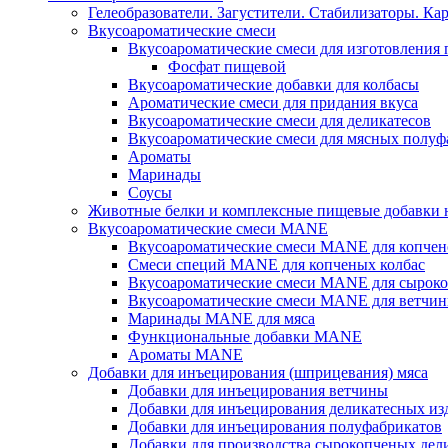
Гелеобразователи. Загустители. Стабилизаторы. Ка
Вкусоароматические смеси
Вкусоароматические смеси для изготовления
Фосфат пищевой
Вкусоароматические добавки для колбасы
Ароматические смеси для придания вкуса
Вкусоароматические смеси для деликатесов
Вкусоароматические смеси для мясных полуф
Ароматы
Маринады
Соусы
Животные белки и комплексные пищевые добавки н
Вкусоароматические смеси MANE
Вкусоароматические смеси MANE для копчен
Смеси специй MANE для копченых колбас
Вкусоароматические смеси MANE для сыроко
Вкусоароматические смеси MANE для ветчин
Маринады MANE для мяса
Функциональные добавки MANE
Ароматы MANE
Добавки для инъецирования (шприцевания) мяса
Добавки для инъецирования ветчины
Добавки для инъецирования деликатесных из
Добавки для инъецирования полуфабрикатов
Добавки для производства сырокопченых дел