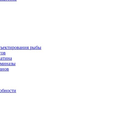
инъектирования рыбы
тов
латина
аминазы
нанов
обности