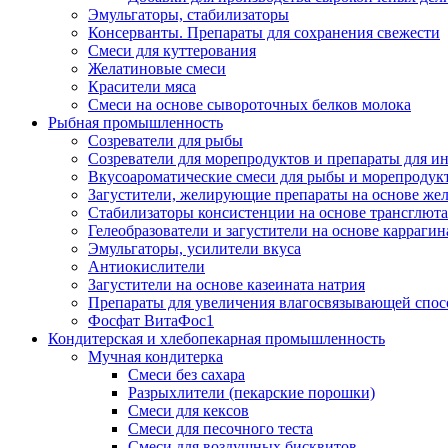
Эмульгаторы, стабилизаторы
Консерванты. Препараты для сохранения свежести
Смеси для куттерования
Желатиновые смеси
Красители мяса
Смеси на основе сывороточных белков молока
Рыбная промышленность
Созреватели для рыбы
Созреватели для морепродуктов и препараты для 
Вкусоароматические смеси для рыбы и морепродук
Загустители, желирующие препараты на основе же
Стабилизаторы консистенции на основе трансглют
Гелеобразователи и загустители на основе карраги
Эмульгаторы, усилители вкуса
Антиокислители
Загустители на основе казеината натрия
Препараты для увеличения влагосвязывающей спос
Фосфат ВитаФос1
Кондитерская и хлебопекарная промышленность
Мучная кондитерка
Смеси без сахара
Разрыхлители (пекарские порошки)
Смеси для кексов
Смеси для песочного теста
Смеси для воздушных бисквитов