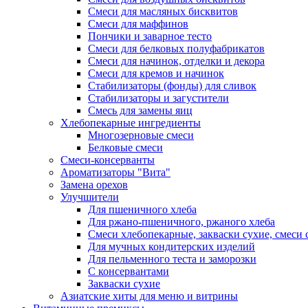
Смеси для масляных бисквитов
Смеси для маффинов
Пончики и заварное тесто
Cмеси для белковых полуфабрикатов
Смеси для начинок, отделки и декора
Смеси для кремов и начинок
Стабилизаторы (фонды) для сливок
Стабилизаторы и загустители
Смесь для замены яиц
Хлебопекарные ингредиенты
Многозерновые смеси
Белковые смеси
Смеси-консерванты
Ароматизаторы "Вита"
Замена орехов
Улучшители
Для пшеничного хлеба
Для ржано-пшеничного, ржаного хлеба
Смеси хлебопекарные, закваски сухие, смеси 
Для мучных кондитерских изделий
Для пельменного теста и заморозки
С консервантами
Закваски сухие
Азиатские хиты для меню и витрины