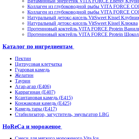
Витаминный энергетик VITA FORCE Energy Клубн
Коллаген из глубоководной рыбы VITA FORCE C
Коллаген из глубоководной рыбы VITA FORCE C
Натуральный детокс-кисель VitSweet Kissel Клубни
Натуральный детокс-кисель VitSweet Kissel Клюква
Протеиновый коктейль VITA FORCE Protein Ванил
Протеиновый коктейль VITA FORCE Protein Шокол
Каталог по ингредиентам
Пектин
Цитрусовая клетчатка
Гуаровая камедь
Желатин
Таурин
Агар-агар (Е406)
Каррагинан (Е407)
Ксантановая камедь (Е415)
Конжаковая камедь (Е425)
Камедь тары (Е417)
Стабилизатор, загуститель, эмульгатор LBG
HoReCa и мороженое
Смеси для мягкого мороженого Vita Ice