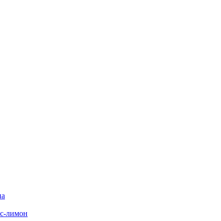
на
с-лимон