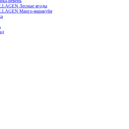
ика-ревень
OLLAGEN Лесные ягоды
OLLAGEN Манго-маракуйя
ка
ь
ад