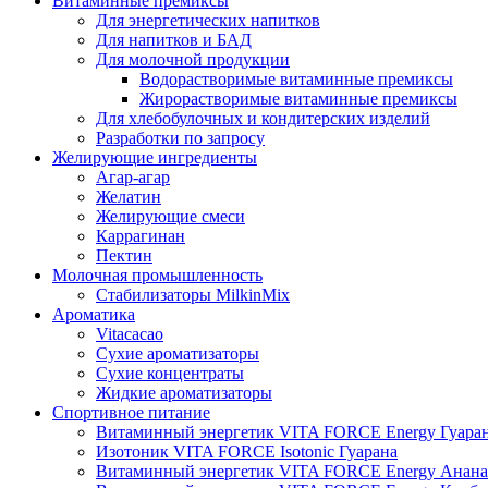
Витаминные премиксы
Для энергетических напитков
Для напитков и БАД
Для молочной продукции
Водорастворимые витаминные премиксы
Жирорастворимые витаминные премиксы
Для хлебобулочных и кондитерских изделий
Разработки по запросу
Желирующие ингредиенты
Агар-агар
Желатин
Желирующие смеси
Каррагинан
Пектин
Молочная промышленность
Стабилизаторы MilkinMix
Ароматика
Vitacacao
Сухие ароматизаторы
Сухие концентраты
Жидкие ароматизаторы
Спортивное питание
Витаминный энергетик VITA FORCE Energy Гуара
Изотоник VITA FORCE Isotonic Гуарана
Витаминный энергетик VITA FORCE Energy Анана