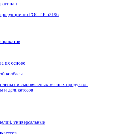
ррагинан
 продукции по ГОСТ Р 52196
абрикатов
а их основе
ой колбасы
пченых и сыровяленых мясных продуктов
ы и деликатесов
делий, универсальные
икатесов