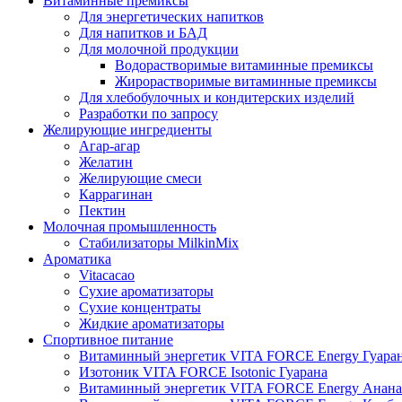
Витаминные премиксы
Для энергетических напитков
Для напитков и БАД
Для молочной продукции
Водорастворимые витаминные премиксы
Жирорастворимые витаминные премиксы
Для хлебобулочных и кондитерских изделий
Разработки по запросу
Желирующие ингредиенты
Агар-агар
Желатин
Желирующие смеси
Каррагинан
Пектин
Молочная промышленность
Стабилизаторы MilkinMix
Ароматика
Vitacacao
Сухие ароматизаторы
Сухие концентраты
Жидкие ароматизаторы
Спортивное питание
Витаминный энергетик VITA FORCE Energy Гуара
Изотоник VITA FORCE Isotonic Гуарана
Витаминный энергетик VITA FORCE Energy Анана