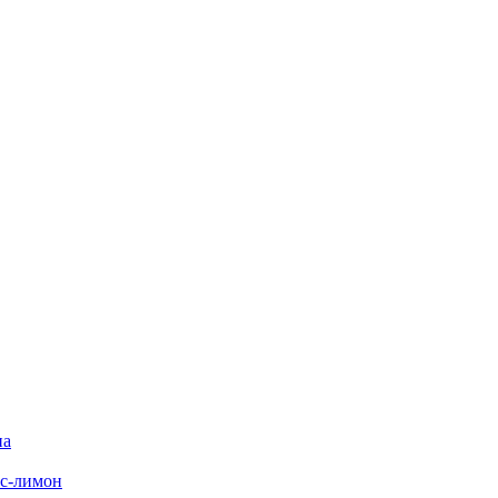
на
с-лимон