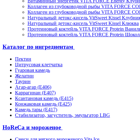
Витаминный энергетик VITA FORCE Energy Клубн
Коллаген из глубоководной рыбы VITA FORCE C
Коллаген из глубоководной рыбы VITA FORCE C
Натуральный детокс-кисель VitSweet Kissel Клубни
Натуральный детокс-кисель VitSweet Kissel Клюква
Протеиновый коктейль VITA FORCE Protein Ванил
Протеиновый коктейль VITA FORCE Protein Шокол
Каталог по ингредиентам
Пектин
Цитрусовая клетчатка
Гуаровая камедь
Желатин
Таурин
Агар-агар (Е406)
Каррагинан (Е407)
Ксантановая камедь (Е415)
Конжаковая камедь (Е425)
Камедь тары (Е417)
Стабилизатор, загуститель, эмульгатор LBG
HoReCa и мороженое
Смеси для мягкого мороженого Vita Ice