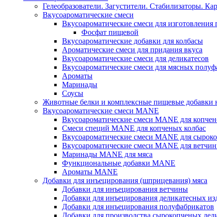
Гелеобразователи. Загустители. Стабилизаторы. Ка
Вкусоароматические смеси
Вкусоароматические смеси для изготовления
Фосфат пищевой
Вкусоароматические добавки для колбасы
Ароматические смеси для придания вкуса
Вкусоароматические смеси для деликатесов
Вкусоароматические смеси для мясных полуф
Ароматы
Маринады
Соусы
Животные белки и комплексные пищевые добавки н
Вкусоароматические смеси MANE
Вкусоароматические смеси MANE для копчен
Смеси специй MANE для копченых колбас
Вкусоароматические смеси MANE для сыроко
Вкусоароматические смеси MANE для ветчин
Маринады MANE для мяса
Функциональные добавки MANE
Ароматы MANE
Добавки для инъецирования (шприцевания) мяса
Добавки для инъецирования ветчины
Добавки для инъецирования деликатесных из
Добавки для инъецирования полуфабрикатов
Добавки для производства сырокопченых дел