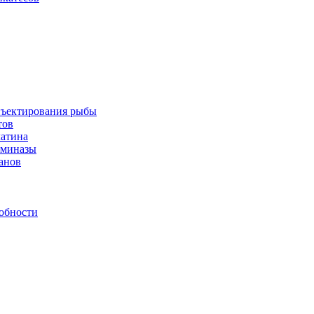
инъектирования рыбы
тов
латина
аминазы
нанов
обности