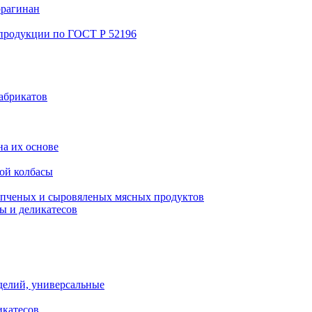
ррагинан
 продукции по ГОСТ Р 52196
абрикатов
а их основе
ой колбасы
пченых и сыровяленых мясных продуктов
ы и деликатесов
делий, универсальные
икатесов