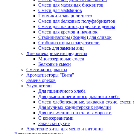
Смеси для масляных бисквитов
Смеси для маффинов
Пончики и заварное тесто
Cмеси для белковых полуфабрикатов
Смеси для начинок, отделки и декора
Смеси для кремов и начинок
Стабилизаторы (фонды) для сливок
Стабилизаторы и загустители
Смесь для замены яиц
Хлебопекарные ингредиенты
Многозерновые смеси
Белковые смеси
Смеси-консерванты
Ароматизаторы "Вита"
Замена орехов
Улучшители
Для пшеничного хлеба
Для ржано-пшеничного, ржаного хлеба
Смеси хлебопекарные, закваски сухие, смеси 
Для мучных кондитерских изделий
Для пельменного теста и заморозки
С консервантами
Закваски сухие
Азиатские хиты для меню и витрины