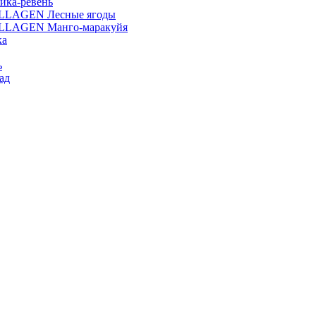
ика-ревень
OLLAGEN Лесные ягоды
OLLAGEN Манго-маракуйя
ка
ь
ад