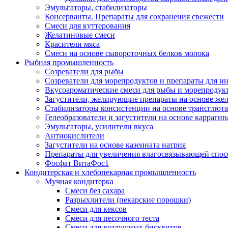
Эмульгаторы, стабилизаторы
Консерванты. Препараты для сохранения свежести
Смеси для куттерования
Желатиновые смеси
Красители мяса
Смеси на основе сывороточных белков молока
Рыбная промышленность
Созреватели для рыбы
Созреватели для морепродуктов и препараты для 
Вкусоароматические смеси для рыбы и морепродук
Загустители, желирующие препараты на основе же
Стабилизаторы консистенции на основе трансглют
Гелеобразователи и загустители на основе карраги
Эмульгаторы, усилители вкуса
Антиокислители
Загустители на основе казеината натрия
Препараты для увеличения влагосвязывающей спос
Фосфат ВитаФос1
Кондитерская и хлебопекарная промышленность
Мучная кондитерка
Смеси без сахара
Разрыхлители (пекарские порошки)
Смеси для кексов
Смеси для песочного теста
Смеси для воздушных бисквитов