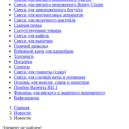
Смеси для мягкого мороженого Bunny Cream
Смеси для замороженного йогурта
Смеси для вендинговых аппаратов
Смеси для молочного коктейля
Сырная пенка
Сопутствующие товары
Смеси для вафель
Смеси для выпечки
Горячий шоколад
Взбивной крем для капкейков
Топпинги
Посыпки
Сиропы
Смеси для граниты (слаш)
Смеси для сладкой ваты и попкорна
Основы для морсов, соков и напитков
Прибор Валента ВЦ.1
Фризеры для мягкого и жареного мороженого
Вафельницы
Главная
Новости
Новости
Элемент не найден!