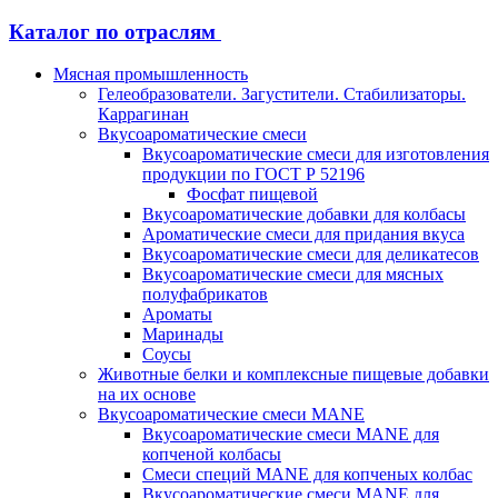
Каталог по отраслям
Мясная промышленность
Гелеобразователи. Загустители. Стабилизаторы.
Каррагинан
Вкусоароматические смеси
Вкусоароматические смеси для изготовления
продукции по ГОСТ Р 52196
Фосфат пищевой
Вкусоароматические добавки для колбасы
Ароматические смеси для придания вкуса
Вкусоароматические смеси для деликатесов
Вкусоароматические смеси для мясных
полуфабрикатов
Ароматы
Маринады
Соусы
Животные белки и комплексные пищевые добавки
на их основе
Вкусоароматические смеси MANE
Вкусоароматические смеси MANE для
копченой колбасы
Смеси специй MANE для копченых колбас
Вкусоароматические смеси MANE для