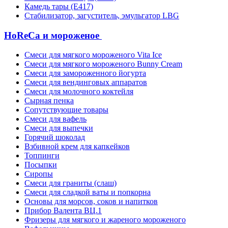
Камедь тары (Е417)
Стабилизатор, загуститель, эмульгатор LBG
HoReCa и мороженое
Смеси для мягкого мороженого Vita Ice
Смеси для мягкого мороженого Bunny Cream
Смеси для замороженного йогурта
Смеси для вендинговых аппаратов
Смеси для молочного коктейля
Сырная пенка
Сопутствующие товары
Смеси для вафель
Смеси для выпечки
Горячий шоколад
Взбивной крем для капкейков
Топпинги
Посыпки
Сиропы
Смеси для граниты (слаш)
Смеси для сладкой ваты и попкорна
Основы для морсов, соков и напитков
Прибор Валента ВЦ.1
Фризеры для мягкого и жареного мороженого