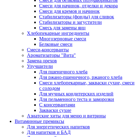
Cмеси для белковых полуфабрикатов
Смеси для начинок, отделки и декора
Смеси для кремов и начинок
Стабилизаторы (фонды) для сливок
Стабилизаторы и загустители
Смесь для замены яиц
Хлебопекарные ингредиенты
Многозерновые смеси
Белковые смеси
Смеси-консерванты
Ароматизаторы "Вита"
Замена орехов
Улучшители
Для пшеничного хлеба
Для ржано-пшеничного, ржаного хлеба
Смеси хлебопекарные, закваски сухие, смеси
с солодом
Для мучных кондитерских изделий
Для пельменного теста и заморозки
С консервантами
Закваски сухие
Азиатские хиты для меню и витрины
Витаминные премиксы
Для энергетических напитков
Для напитков и БАД