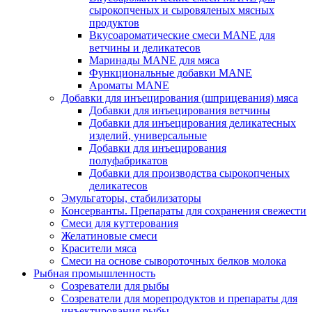
сырокопченых и сыровяленых мясных
продуктов
Вкусоароматические смеси MANE для
ветчины и деликатесов
Маринады MANE для мяса
Функциональные добавки MANE
Ароматы MANE
Добавки для инъецирования (шприцевания) мяса
Добавки для инъецирования ветчины
Добавки для инъецирования деликатесных
изделий, универсальные
Добавки для инъецирования
полуфабрикатов
Добавки для производства сырокопченых
деликатесов
Эмульгаторы, стабилизаторы
Консерванты. Препараты для сохранения свежести
Смеси для куттерования
Желатиновые смеси
Красители мяса
Смеси на основе сывороточных белков молока
Рыбная промышленность
Созреватели для рыбы
Созреватели для морепродуктов и препараты для
инъектирования рыбы