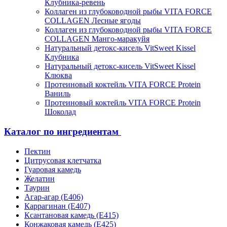
Клубника-ревень
Коллаген из глубоководной рыбы VITA FORCE
COLLAGEN Лесные ягоды
Коллаген из глубоководной рыбы VITA FORCE
COLLAGEN Манго-маракуйя
Натуральный детокс-кисель VitSweet Kissel
Клубника
Натуральный детокс-кисель VitSweet Kissel
Клюква
Протеиновый коктейль VITA FORCE Protein
Ваниль
Протеиновый коктейль VITA FORCE Protein
Шоколад
Каталог по ингредиентам
Пектин
Цитрусовая клетчатка
Гуаровая камедь
Желатин
Таурин
Агар-агар (Е406)
Каррагинан (Е407)
Ксантановая камедь (Е415)
Конжаковая камедь (Е425)