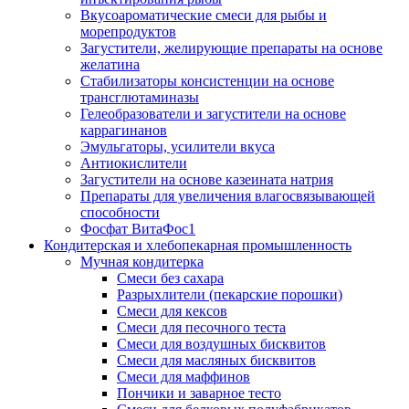
Вкусоароматические смеси для рыбы и
морепродуктов
Загустители, желирующие препараты на основе
желатина
Стабилизаторы консистенции на основе
трансглютаминазы
Гелеобразователи и загустители на основе
каррагинанов
Эмульгаторы, усилители вкуса
Антиокислители
Загустители на основе казеината натрия
Препараты для увеличения влагосвязывающей
способности
Фосфат ВитаФос1
Кондитерская и хлебопекарная промышленность
Мучная кондитерка
Смеси без сахара
Разрыхлители (пекарские порошки)
Смеси для кексов
Смеси для песочного теста
Смеси для воздушных бисквитов
Смеси для масляных бисквитов
Смеси для маффинов
Пончики и заварное тесто