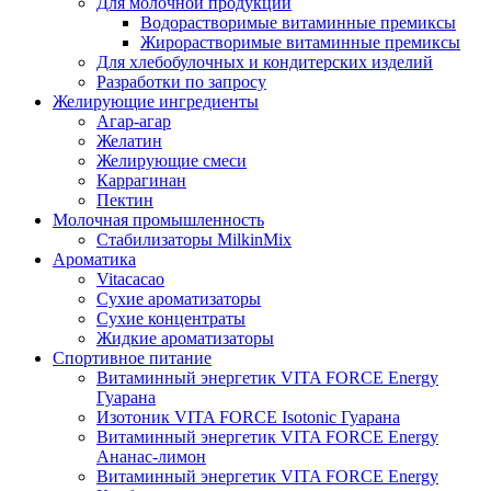
Для молочной продукции
Водорастворимые витаминные премиксы
Жирорастворимые витаминные премиксы
Для хлебобулочных и кондитерских изделий
Разработки по запросу
Желирующие ингредиенты
Агар-агар
Желатин
Желирующие смеси
Каррагинан
Пектин
Молочная промышленность
Стабилизаторы MilkinMix
Ароматика
Vitacacao
Сухие ароматизаторы
Сухие концентраты
Жидкие ароматизаторы
Спортивное питание
Витаминный энергетик VITA FORCE Energy
Гуарана
Изотоник VITA FORCE Isotonic Гуарана
Витаминный энергетик VITA FORCE Energy
Ананас-лимон
Витаминный энергетик VITA FORCE Energy