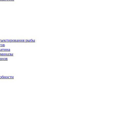
инъектирования рыбы
тов
латина
аминазы
нанов
обности