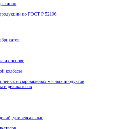
ррагинан
 продукции по ГОСТ Р 52196
абрикатов
а их основе
ой колбасы
пченых и сыровяленых мясных продуктов
ы и деликатесов
делий, универсальные
икатесов