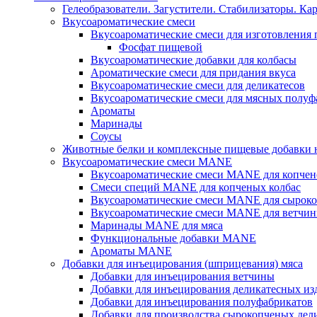
Гелеобразователи. Загустители. Стабилизаторы. Ка
Вкусоароматические смеси
Вкусоароматические смеси для изготовления
Фосфат пищевой
Вкусоароматические добавки для колбасы
Ароматические смеси для придания вкуса
Вкусоароматические смеси для деликатесов
Вкусоароматические смеси для мясных полуф
Ароматы
Маринады
Соусы
Животные белки и комплексные пищевые добавки н
Вкусоароматические смеси MANE
Вкусоароматические смеси MANE для копчен
Смеси специй MANE для копченых колбас
Вкусоароматические смеси MANE для сыроко
Вкусоароматические смеси MANE для ветчин
Маринады MANE для мяса
Функциональные добавки MANE
Ароматы MANE
Добавки для инъецирования (шприцевания) мяса
Добавки для инъецирования ветчины
Добавки для инъецирования деликатесных из
Добавки для инъецирования полуфабрикатов
Добавки для производства сырокопченых дел