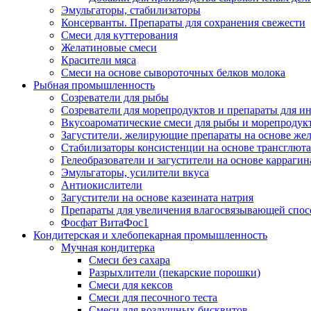
Эмульгаторы, стабилизаторы
Консерванты. Препараты для сохранения свежести
Смеси для куттерования
Желатиновые смеси
Красители мяса
Смеси на основе сывороточных белков молока
Рыбная промышленность
Созреватели для рыбы
Созреватели для морепродуктов и препараты для 
Вкусоароматические смеси для рыбы и морепродук
Загустители, желирующие препараты на основе же
Стабилизаторы консистенции на основе трансглют
Гелеобразователи и загустители на основе карраги
Эмульгаторы, усилители вкуса
Антиокислители
Загустители на основе казеината натрия
Препараты для увеличения влагосвязывающей спос
Фосфат ВитаФос1
Кондитерская и хлебопекарная промышленность
Мучная кондитерка
Смеси без сахара
Разрыхлители (пекарские порошки)
Смеси для кексов
Смеси для песочного теста
Смеси для воздушных бисквитов