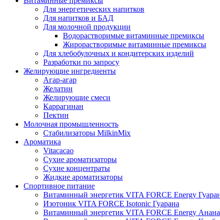
Витаминные премиксы
Для энергетических напитков
Для напитков и БАД
Для молочной продукции
Водорастворимые витаминные премиксы
Жирорастворимые витаминные премиксы
Для хлебобулочных и кондитерских изделий
Разработки по запросу
Желирующие ингредиенты
Агар-агар
Желатин
Желирующие смеси
Каррагинан
Пектин
Молочная промышленность
Стабилизаторы MilkinMix
Ароматика
Vitacacao
Сухие ароматизаторы
Сухие концентраты
Жидкие ароматизаторы
Спортивное питание
Витаминный энергетик VITA FORCE Energy Гуара
Изотоник VITA FORCE Isotonic Гуарана
Витаминный энергетик VITA FORCE Energy Анана