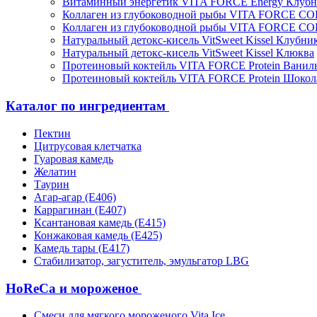
Витаминный энергетик VITA FORCE Energy Клубн
Коллаген из глубоководной рыбы VITA FORCE C
Коллаген из глубоководной рыбы VITA FORCE C
Натуральный детокс-кисель VitSweet Kissel Клубни
Натуральный детокс-кисель VitSweet Kissel Клюква
Протеиновый коктейль VITA FORCE Protein Ванил
Протеиновый коктейль VITA FORCE Protein Шокол
Каталог по ингредиентам
Пектин
Цитрусовая клетчатка
Гуаровая камедь
Желатин
Таурин
Агар-агар (Е406)
Каррагинан (Е407)
Ксантановая камедь (Е415)
Конжаковая камедь (Е425)
Камедь тары (Е417)
Стабилизатор, загуститель, эмульгатор LBG
HoReCa и мороженое
Смеси для мягкого мороженого Vita Ice