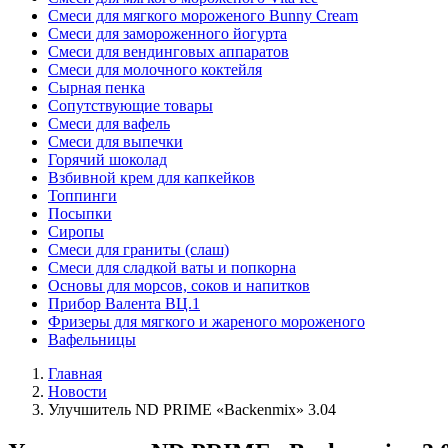
Смеси для мягкого мороженого Bunny Cream
Смеси для замороженного йогурта
Смеси для вендинговых аппаратов
Смеси для молочного коктейля
Сырная пенка
Сопутствующие товары
Смеси для вафель
Смеси для выпечки
Горячий шоколад
Взбивной крем для капкейков
Топпинги
Посыпки
Сиропы
Смеси для граниты (слаш)
Смеси для сладкой ваты и попкорна
Основы для морсов, соков и напитков
Прибор Валента ВЦ.1
Фризеры для мягкого и жареного мороженого
Вафельницы
Главная
Новости
Улучшитель ND PRIME «Backenmix» 3.04