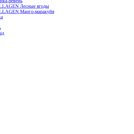
ика-ревень
OLLAGEN Лесные ягоды
OLLAGEN Манго-маракуйя
ка
ь
ад