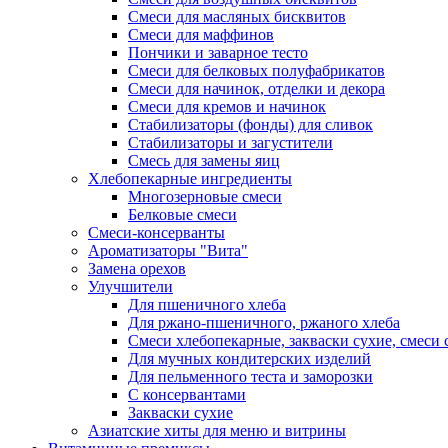
Смеси для масляных бисквитов
Смеси для маффинов
Пончики и заварное тесто
Cмеси для белковых полуфабрикатов
Смеси для начинок, отделки и декора
Смеси для кремов и начинок
Стабилизаторы (фонды) для сливок
Стабилизаторы и загустители
Смесь для замены яиц
Хлебопекарные ингредиенты
Многозерновые смеси
Белковые смеси
Смеси-консерванты
Ароматизаторы "Вита"
Замена орехов
Улучшители
Для пшеничного хлеба
Для ржано-пшеничного, ржаного хлеба
Смеси хлебопекарные, закваски сухие, смеси 
Для мучных кондитерских изделий
Для пельменного теста и заморозки
С консервантами
Закваски сухие
Азиатские хиты для меню и витрины