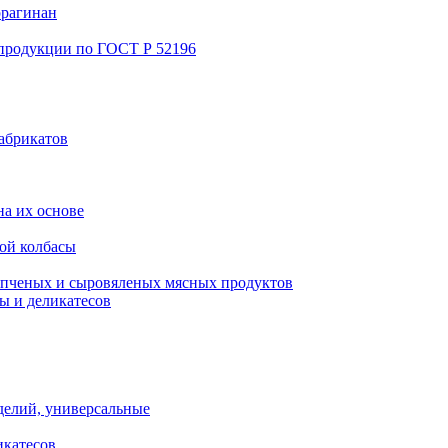
ррагинан
 продукции по ГОСТ Р 52196
абрикатов
а их основе
ой колбасы
пченых и сыровяленых мясных продуктов
ы и деликатесов
делий, универсальные
икатесов