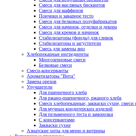
Смеси для масляных бисквитов
Смеси для маффинов
Пончики и заварное тесто
Cмеси для белковых полуфабрикатов
Смеси для начинок, отделки и декора
Смеси для кремов и начинок
Стабилизаторы (фонды) для сливок
Стабилизаторы и загустители
Смесь для замены яиц
Хлебопекарные ингредиенты
Многозерновые смеси
Белковые смеси
Смеси-консерванты
Ароматизаторы "Вита"
Замена орехов
Улучшители
Для пшеничного хлеба
Для ржано-пшеничного, ржаного хлеба
Смеси хлебопекарные, закваски сухие, смеси 
Для мучных кондитерских изделий
Для пельменного теста и заморозки
С консервантами
Закваски сухие
Азиатские хиты для меню и витрины