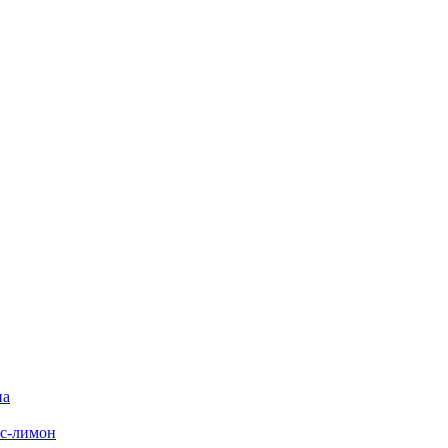
на
с-лимон