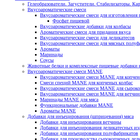
Гелеобразователи. Загустители. Стабилизаторы. Ка
Вкусоароматические смеси
Вкусоароматические смеси для изготовления
Фосфат пищевой
Вкусоароматические добавки для колбасы
Ароматические смеси для придания вкуса
Вкусоароматические смеси для деликатесов
Вкусоароматические смеси для мясных полуф
Ароматы
Маринады
Соусы
Животные белки и комплексные пищевые добавки н
Вкусоароматические смеси MANE
Вкусоароматические смеси MANE для копчен
Смеси специй MANE для копченых колбас
Вкусоароматические смеси MANE для сыроко
Вкусоароматические смеси MANE для ветчин
Маринады MANE для мяса
Функциональные добавки MANE
Ароматы MANE
Добавки для инъецирования (шприцевания) мяса
Добавки для инъецирования ветчины
Добавки для инъецирования деликатесных из
Добавки для инъецирования полуфабрикатов
Добавки для производства сырокопченых дел