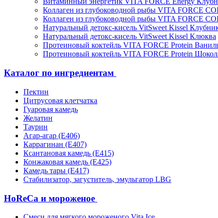
Витаминный энергетик VITA FORCE Energy Клубн
Коллаген из глубоководной рыбы VITA FORCE C
Коллаген из глубоководной рыбы VITA FORCE C
Натуральный детокс-кисель VitSweet Kissel Клубни
Натуральный детокс-кисель VitSweet Kissel Клюква
Протеиновый коктейль VITA FORCE Protein Ванил
Протеиновый коктейль VITA FORCE Protein Шокол
Каталог по ингредиентам
Пектин
Цитрусовая клетчатка
Гуаровая камедь
Желатин
Таурин
Агар-агар (Е406)
Каррагинан (Е407)
Ксантановая камедь (Е415)
Конжаковая камедь (Е425)
Камедь тары (Е417)
Стабилизатор, загуститель, эмульгатор LBG
HoReCa и мороженое
Смеси для мягкого мороженого Vita Ice