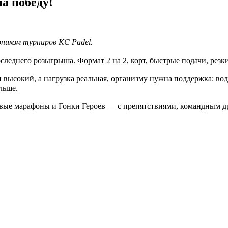
на победу!
оником турниров KC Padel.
последнего розыгрыша. Формат 2 на 2, корт, быстрые подачи, рез
мп высокий, а нагрузка реальная, организму нужна поддержка: во
льше.
овые марафоны и Гонки Героев — с препятствиями, командным 