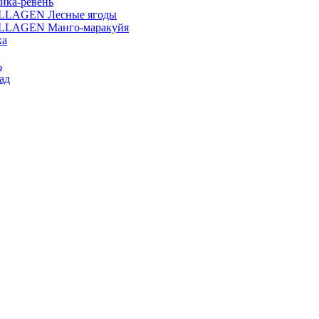
ика-ревень
OLLAGEN Лесные ягоды
OLLAGEN Манго-маракуйя
ка
ь
ад