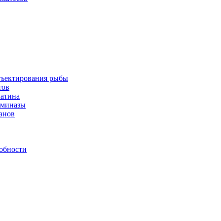
инъектирования рыбы
тов
латина
аминазы
нанов
обности