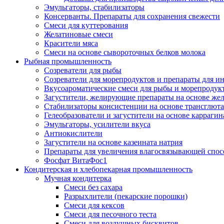
Эмульгаторы, стабилизаторы
Консерванты. Препараты для сохранения свежести
Смеси для куттерования
Желатиновые смеси
Красители мяса
Смеси на основе сывороточных белков молока
Рыбная промышленность
Созреватели для рыбы
Созреватели для морепродуктов и препараты для 
Вкусоароматические смеси для рыбы и морепродук
Загустители, желирующие препараты на основе же
Стабилизаторы консистенции на основе трансглют
Гелеобразователи и загустители на основе карраги
Эмульгаторы, усилители вкуса
Антиокислители
Загустители на основе казеината натрия
Препараты для увеличения влагосвязывающей спос
Фосфат ВитаФос1
Кондитерская и хлебопекарная промышленность
Мучная кондитерка
Смеси без сахара
Разрыхлители (пекарские порошки)
Смеси для кексов
Смеси для песочного теста
Смеси для воздушных бисквитов