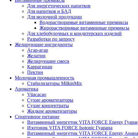
Витаминные премиксы
Для энергетических напитков
Для напитков и БАД
Для молочной продукции
Водорастворимые витаминные премиксы
Жирорастворимые витаминные премиксы
Для хлебобулочных и кондитерских изделий
Разработки по запросу
Желирующие ингредиенты
Агар-агар
Желатин
Желирующие смеси
Каррагинан
Пектин
Молочная промышленность
Стабилизаторы MilkinMix
Ароматика
Vitacacao
Сухие ароматизаторы
Сухие концентраты
Жидкие ароматизаторы
Спортивное питание
Витаминный энергетик VITA FORCE Energy Гуара
Изотоник VITA FORCE Isotonic Гуарана
Витаминный энергетик VITA FORCE Energy Анана