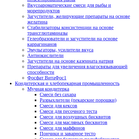
Вкусоароматические смеси для рыбы и
морепродуктов
Загустители, желирующие препараты на основе
желатина
Стабилизаторы консистенции на основе
трансглютаминазы
Гелеобразователи и загустители на основе
каррагинанов
Эмульгаторы, усилители вкуса
Антиокислители
Загустители на основе казеината натрия
Препараты для увеличения влагосвязывающей
способности
Фосфат ВитаФос1
Кондитерская и хлебопекарная промышленность
Мучная кондитерка
Смеси без сахара
Разрыхлители (пекарские порошки)
Смеси для кексов
Смеси для песочного теста
Смеси для воздушных бисквитов
Смеси для масляных бисквитов
Смеси для маффинов
Пончики и заварное тесто