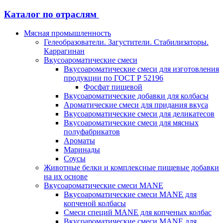
Каталог по отраслям
Мясная промышленность
Гелеобразователи. Загустители. Стабилизаторы.
Каррагинан
Вкусоароматические смеси
Вкусоароматические смеси для изготовления
продукции по ГОСТ Р 52196
Фосфат пищевой
Вкусоароматические добавки для колбасы
Ароматические смеси для придания вкуса
Вкусоароматические смеси для деликатесов
Вкусоароматические смеси для мясных
полуфабрикатов
Ароматы
Маринады
Соусы
Животные белки и комплексные пищевые добавки
на их основе
Вкусоароматические смеси MANE
Вкусоароматические смеси MANE для
копченой колбасы
Смеси специй MANE для копченых колбас
Вкусоароматические смеси MANE для