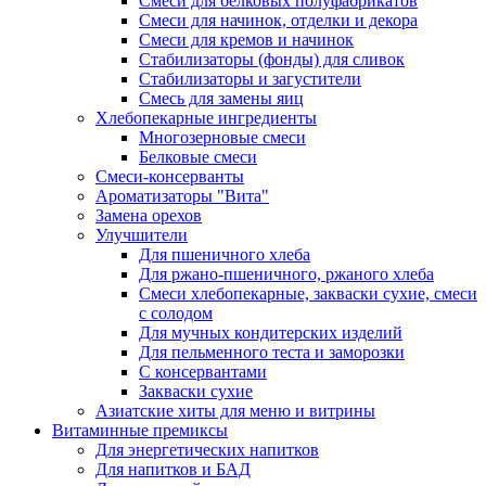
Cмеси для белковых полуфабрикатов
Смеси для начинок, отделки и декора
Смеси для кремов и начинок
Стабилизаторы (фонды) для сливок
Стабилизаторы и загустители
Смесь для замены яиц
Хлебопекарные ингредиенты
Многозерновые смеси
Белковые смеси
Смеси-консерванты
Ароматизаторы "Вита"
Замена орехов
Улучшители
Для пшеничного хлеба
Для ржано-пшеничного, ржаного хлеба
Смеси хлебопекарные, закваски сухие, смеси
с солодом
Для мучных кондитерских изделий
Для пельменного теста и заморозки
С консервантами
Закваски сухие
Азиатские хиты для меню и витрины
Витаминные премиксы
Для энергетических напитков
Для напитков и БАД