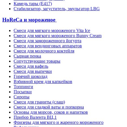
Камедь тары (Е417)
Стабилизатор, загуститель, эмульгатор LBG
HoReCa и мороженое
Смеси для мягкого мороженого Vita Ice
Смеси для мягкого мороженого Bunny Cream
Смеси для замороженного йогурта
Смеси для вендинговых аппаратов
Смеси для молочного коктейля
Сырная пенка
Сопутствующие товары
Смеси для вафель
Смеси для выпечки
Горячий шоколад
Взбивной крем для капкейков
Топпинги
Посыпки
Сиропы
Смеси для граниты (слаш)
Смеси для сладкой ваты и попкорна
Основы для морсов, соков и напитков
Прибор Валента ВЦ.1
Фризеры для мягкого и жареного мороженого