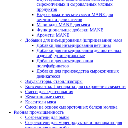
сырокопченых и сыровяленых мясных
продуктов
Вкусоароматические смеси MANE для
ветчины и деликатесов
Маринады MANE для мяса
Функциональные добавки MANE
Ароматы MANE
Добавки для инъецирования (шприцевания) мяса
Добавки для инъецирования ветчины
Добавки для инъецирования деликатесных
изделий, универсальные
Добавки для инъецирования
полуфабрикатов
Добавки для производства сырокопченых
деликатесов
Эмульгаторы, стабилизаторы
Консерванты. Препараты для сохранения свежести
Смеси для куттерования
Желатиновые смеси
Красители мяса
Смеси на основе сывороточных белков молока
Рыбная промышленность
Созреватели для рыбы
Созреватели для морепродуктов и препараты для
инъектирования рыбы