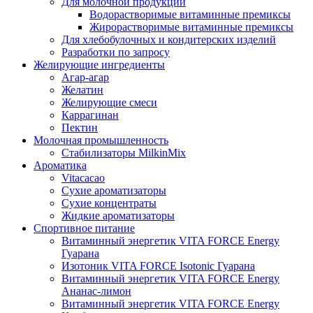
Для молочной продукции
Водорастворимые витаминные премиксы
Жирорастворимые витаминные премиксы
Для хлебобулочных и кондитерских изделий
Разработки по запросу
Желирующие ингредиенты
Агар-агар
Желатин
Желирующие смеси
Каррагинан
Пектин
Молочная промышленность
Стабилизаторы MilkinMix
Ароматика
Vitacacao
Сухие ароматизаторы
Сухие концентраты
Жидкие ароматизаторы
Спортивное питание
Витаминный энергетик VITA FORCE Energy
Гуарана
Изотоник VITA FORCE Isotonic Гуарана
Витаминный энергетик VITA FORCE Energy
Ананас-лимон
Витаминный энергетик VITA FORCE Energy