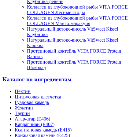
Клубника-ревень
Коллаген из глубоководной рыбы VITA FORCE
COLLAGEN Лесные ягоды
Коллаген из глубоководной рыбы VITA FORCE
COLLAGEN Манго-маракуйя
Натуральный детокс-кисель VitSweet Kissel
Клубника
Натуральный детокс-кисель VitSweet Kissel
Клюква
Протеиновый коктейль VITA FORCE Protein
Ваниль
Протеиновый коктейль VITA FORCE Protein
Шоколад
Каталог по ингредиентам
Пектин
Цитрусовая клетчатка
Гуаровая камедь
Желатин
Таурин
Агар-агар (Е406)
Каррагинан (Е407)
Ксантановая камедь (Е415)
Конжаковая камедь (Е425)