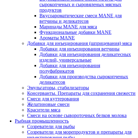
сырокопченых и сыровяленых мясных
продуктов
Вкусоароматические смеси MANE для
ветчины и деликатесов
Маринады MANE для мяса
Функциональные добавки MANE
Ароматы MANE
Добавки для инъецирования (шприцевания) мяса
Добавки для инъецирования ветчины
Добавки для инъецирования деликатесных
изделий, универсальные
Добавки для инъецирования
полуфабрикатов
Добавки для производства сырокопченых
деликатесов
Эмульгаторы, стабилизаторы
Консерванты. Препараты для сохранения свежести
Смеси для куттерования
Желатиновые смеси
Красители мяса
Смеси на основе сывороточных белков молока
Рыбная промышленность
Созреватели для рыбы
Созреватели для морепродуктов и препараты для
инъектирования рыбы