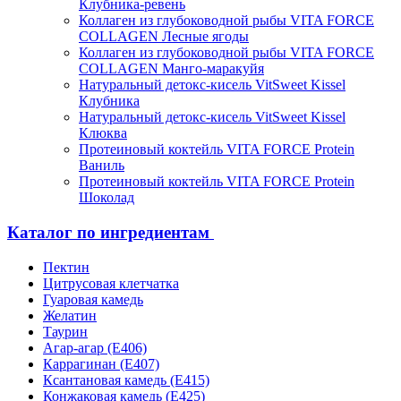
Клубника-ревень
Коллаген из глубоководной рыбы VITA FORCE
COLLAGEN Лесные ягоды
Коллаген из глубоководной рыбы VITA FORCE
COLLAGEN Манго-маракуйя
Натуральный детокс-кисель VitSweet Kissel
Клубника
Натуральный детокс-кисель VitSweet Kissel
Клюква
Протеиновый коктейль VITA FORCE Protein
Ваниль
Протеиновый коктейль VITA FORCE Protein
Шоколад
Каталог по ингредиентам
Пектин
Цитрусовая клетчатка
Гуаровая камедь
Желатин
Таурин
Агар-агар (Е406)
Каррагинан (Е407)
Ксантановая камедь (Е415)
Конжаковая камедь (Е425)