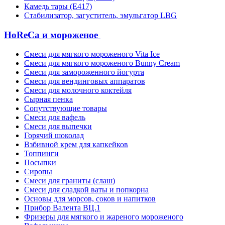
Камедь тары (Е417)
Стабилизатор, загуститель, эмульгатор LBG
HoReCa и мороженое
Смеси для мягкого мороженого Vita Ice
Смеси для мягкого мороженого Bunny Cream
Смеси для замороженного йогурта
Смеси для вендинговых аппаратов
Смеси для молочного коктейля
Сырная пенка
Сопутствующие товары
Смеси для вафель
Смеси для выпечки
Горячий шоколад
Взбивной крем для капкейков
Топпинги
Посыпки
Сиропы
Смеси для граниты (слаш)
Смеси для сладкой ваты и попкорна
Основы для морсов, соков и напитков
Прибор Валента ВЦ.1
Фризеры для мягкого и жареного мороженого