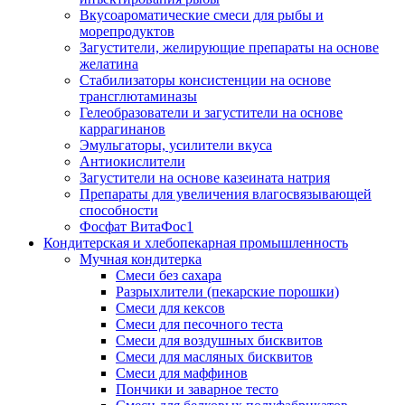
Вкусоароматические смеси для рыбы и
морепродуктов
Загустители, желирующие препараты на основе
желатина
Стабилизаторы консистенции на основе
трансглютаминазы
Гелеобразователи и загустители на основе
каррагинанов
Эмульгаторы, усилители вкуса
Антиокислители
Загустители на основе казеината натрия
Препараты для увеличения влагосвязывающей
способности
Фосфат ВитаФос1
Кондитерская и хлебопекарная промышленность
Мучная кондитерка
Смеси без сахара
Разрыхлители (пекарские порошки)
Смеси для кексов
Смеси для песочного теста
Смеси для воздушных бисквитов
Смеси для масляных бисквитов
Смеси для маффинов
Пончики и заварное тесто