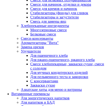
Cмеси для белковых полуфабрикатов
Смеси для начинок, отделки и декора
Смеси для кремов и начинок
Стабилизаторы (фонды) для сливок
Стабилизаторы и загустители
Смесь для замены яиц
Хлебопекарные ингредиенты
Многозерновые смеси
Белковые смеси
Смеси-консерванты
Ароматизаторы "Вита"
Замена орехов
Улучшители
Для пшеничного хлеба
Для ржано-пшеничного, ржаного хлеба
Смеси хлебопекарные, закваски сухие, смеси
с солодом
Для мучных кондитерских изделий
Для пельменного теста и заморозки
С консервантами
Закваски сухие
Азиатские хиты для меню и витрины
Витаминные премиксы
Для энергетических напитков
Для напитков и БАД