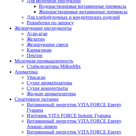
Для молочной продукции
Водорастворимые витаминные премиксы
Жирорастворимые витаминные премиксы
Для хлебобулочных и кондитерских изделий
Разработки по запросу
Желирующие ингредиенты
Агар-агар
Желатин
Желирующие смеси
Каррагинан
Пектин
Молочная промышленность
Стабилизаторы MilkinMix
Ароматика
Vitacacao
Сухие ароматизаторы
Сухие концентраты
Жидкие ароматизаторы
Спортивное питание
Витаминный энергетик VITA FORCE Energy
Гуарана
Изотоник VITA FORCE Isotonic Гуарана
Витаминный энергетик VITA FORCE Energy
Ананас-лимон
Витаминный энергетик VITA FORCE Energy