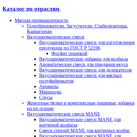
Каталог по отраслям
Мясная промышленность
Гелеобразователи. Загустители. Стабилизаторы.
Каррагинан
Вкусоароматические смеси
Вкусоароматические смеси для изготовления
продукции по ГОСТ Р 52196
Фосфат пищевой
Вкусоароматические добавки для колбасы
Ароматические смеси для придания вкуса
Вкусоароматические смеси для деликатесов
Вкусоароматические смеси для мясных
полуфабрикатов
Ароматы
Маринады
Соусы
Животные белки и комплексные пищевые добавки
на их основе
Вкусоароматические смеси MANE
Вкусоароматические смеси MANE для
копченой колбасы
Смеси специй MANE для копченых колбас
Вкусоароматические смеси MANE для