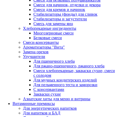
Cмеси для белковых полуфабрикатов
Смеси для начинок, отделки и декора
Смеси для кремов и начинок
Стабилизаторы (фонды) для сливок
Стабилизаторы и загустители
Смесь для замены яиц
Хлебопекарные ингредиенты
Многозерновые смеси
Белковые смеси
Смеси-консерванты
Ароматизаторы "Вита"
Замена орехов
Улучшители
Для пшеничного хлеба
Для ржано-пшеничного, ржаного хлеба
Смеси хлебопекарные, закваски сухие, смеси
с солодом
Для мучных кондитерских изделий
Для пельменного теста и заморозки
С консервантами
Закваски сухие
Азиатские хиты для меню и витрины
Витаминные премиксы
Для энергетических напитков
Для напитков и БАД