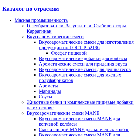
Каталог по отраслям
Мясная промышленность
Гелеобразователи. Загустители. Стабилизаторы.
Каррагинан
Вкусоароматические смеси
Вкусоароматические смеси для изготовления
продукции по ГОСТ Р 52196
Фосфат пищевой
Вкусоароматические добавки для колбасы
Ароматические смеси для придания вкуса
Вкусоароматические смеси для деликатесов
Вкусоароматические смеси для мясных
полуфабрикатов
Ароматы
Маринады
Соусы
Животные белки и комплексные пищевые добавки
на их основе
Вкусоароматические смеси MANE
Вкусоароматические смеси MANE для
копченой колбасы
Смеси специй MANE для копченых колбас
Вкусоароматические смеси MANE для