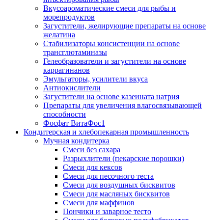
Вкусоароматические смеси для рыбы и
морепродуктов
Загустители, желирующие препараты на основе
желатина
Стабилизаторы консистенции на основе
трансглютаминазы
Гелеобразователи и загустители на основе
каррагинанов
Эмульгаторы, усилители вкуса
Антиокислители
Загустители на основе казеината натрия
Препараты для увеличения влагосвязывающей
способности
Фосфат ВитаФос1
Кондитерская и хлебопекарная промышленность
Мучная кондитерка
Смеси без сахара
Разрыхлители (пекарские порошки)
Смеси для кексов
Смеси для песочного теста
Смеси для воздушных бисквитов
Смеси для масляных бисквитов
Смеси для маффинов
Пончики и заварное тесто