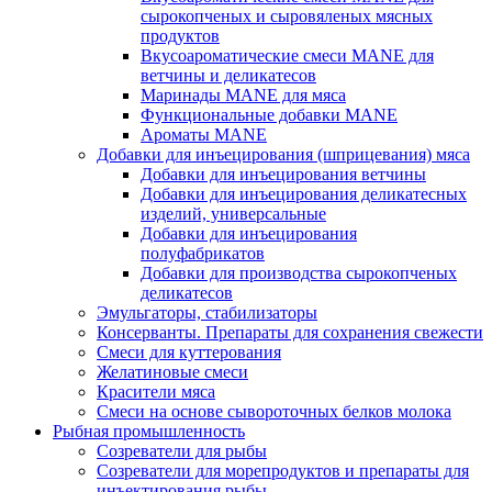
сырокопченых и сыровяленых мясных
продуктов
Вкусоароматические смеси MANE для
ветчины и деликатесов
Маринады MANE для мяса
Функциональные добавки MANE
Ароматы MANE
Добавки для инъецирования (шприцевания) мяса
Добавки для инъецирования ветчины
Добавки для инъецирования деликатесных
изделий, универсальные
Добавки для инъецирования
полуфабрикатов
Добавки для производства сырокопченых
деликатесов
Эмульгаторы, стабилизаторы
Консерванты. Препараты для сохранения свежести
Смеси для куттерования
Желатиновые смеси
Красители мяса
Смеси на основе сывороточных белков молока
Рыбная промышленность
Созреватели для рыбы
Созреватели для морепродуктов и препараты для
инъектирования рыбы