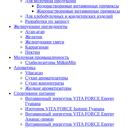
Для молочной продукции
Водорастворимые витаминные премиксы
Жирорастворимые витаминные премиксы
Для хлебобулочных и кондитерских изделий
Разработки по запросу
Желирующие ингредиенты
Агар-агар
Желатин
Желирующие смеси
Каррагинан
Пектин
Молочная промышленность
Стабилизаторы MilkinMix
Ароматика
Vitacacao
Сухие ароматизаторы
Сухие концентраты
Жидкие ароматизаторы
Спортивное питание
Витаминный энергетик VITA FORCE Energy
Гуарана
Изотоник VITA FORCE Isotonic Гуарана
Витаминный энергетик VITA FORCE Energy
Ананас-лимон
Витаминный энергетик VITA FORCE Energy