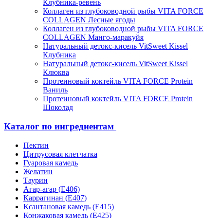
Клубника-ревень
Коллаген из глубоководной рыбы VITA FORCE
COLLAGEN Лесные ягоды
Коллаген из глубоководной рыбы VITA FORCE
COLLAGEN Манго-маракуйя
Натуральный детокс-кисель VitSweet Kissel
Клубника
Натуральный детокс-кисель VitSweet Kissel
Клюква
Протеиновый коктейль VITA FORCE Protein
Ваниль
Протеиновый коктейль VITA FORCE Protein
Шоколад
Каталог по ингредиентам
Пектин
Цитрусовая клетчатка
Гуаровая камедь
Желатин
Таурин
Агар-агар (Е406)
Каррагинан (Е407)
Ксантановая камедь (Е415)
Конжаковая камедь (Е425)