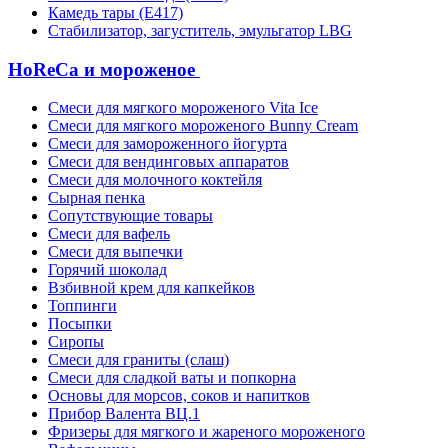
Камедь тары (Е417)
Стабилизатор, загуститель, эмульгатор LBG
HoReCa и мороженое
Смеси для мягкого мороженого Vita Ice
Смеси для мягкого мороженого Bunny Cream
Смеси для замороженного йогурта
Смеси для вендинговых аппаратов
Смеси для молочного коктейля
Сырная пенка
Сопутствующие товары
Смеси для вафель
Смеси для выпечки
Горячий шоколад
Взбивной крем для капкейков
Топпинги
Посыпки
Сиропы
Смеси для граниты (слаш)
Смеси для сладкой ваты и попкорна
Основы для морсов, соков и напитков
Прибор Валента ВЦ.1
Фризеры для мягкого и жареного мороженого