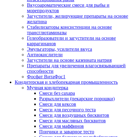
Вкусоароматические смеси для рыбы и
морепродуктов
Загустители, желирующие препараты на основе
желатина
Стабилизаторы консистенции на основе
трансглютаминазы
Гелеобразователи и загустители на основе
каррагинанов
Эмульгаторы, усилители вкуса
Антиокислители
Загустители на основе казеината натрия
Препараты для увеличения влагосвязывающей
способности
Фосфат ВитаФос1
Кондитерская и хлебопекарная промышленность
Мучная кондитерка
Смеси без сахара
Разрыхлители (пекарские порошки)
Смеси для кексов
Смеси для песочного теста
Смеси для воздушных бисквитов
Смеси для масляных бисквитов
Смеси для маффинов
Пончики и заварное тесто