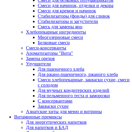
Cмеси для белковых полуфабрикатов
Смеси для начинок, отделки и декора
Смеси для кремов и начинок
Стабилизаторы (фонды) для сливок
Стабилизаторы и загустители
Смесь для замены яиц
Хлебопекарные ингредиенты
Многозерновые смеси
Белковые смеси
Смеси-консерванты
Ароматизаторы "Вита"
Замена орехов
Улучшители
Для пшеничного хлеба
Для ржано-пшеничного, ржаного хлеба
Смеси хлебопекарные, закваски сухие, смеси
с солодом
Для мучных кондитерских изделий
Для пельменного теста и заморозки
С консервантами
Закваски сухие
Азиатские хиты для меню и витрины
Витаминные премиксы
Для энергетических напитков
Для напитков и БАД