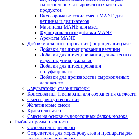
сырокопченых и сыровяленых мясных
продуктов
Вкусоароматические смеси MANE для
ветчины и деликатесов
Маринады MANE для мяса
Функциональные добавки MANE
Ароматы MANE
Добавки для инъецирования (шприцевания) мяса
Добавки для инъецирования ветчины
Добавки для инъецирования деликатесных
изделий, универсальные
Добавки для инъецирования
полуфабрикатов
Добавки для производства сырокопченых
деликатесов
Эмульгаторы, стабилизаторы
Консерванты. Препараты для сохранения свежести
Смеси для куттерования
Желатиновые смеси
Красители мяса
Смеси на основе сывороточных белков молока
Рыбная промышленность
Созреватели для рыбы
Созреватели для морепродуктов и препараты для
инъектирования рыбы