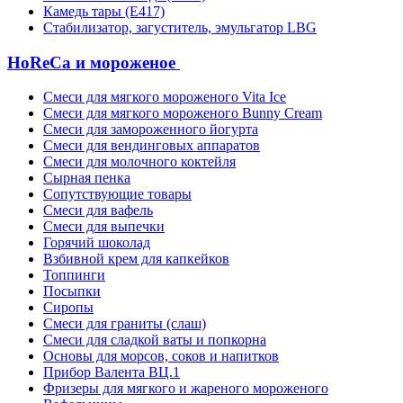
Камедь тары (Е417)
Стабилизатор, загуститель, эмульгатор LBG
HoReCa и мороженое
Смеси для мягкого мороженого Vita Ice
Смеси для мягкого мороженого Bunny Cream
Смеси для замороженного йогурта
Смеси для вендинговых аппаратов
Смеси для молочного коктейля
Сырная пенка
Сопутствующие товары
Смеси для вафель
Смеси для выпечки
Горячий шоколад
Взбивной крем для капкейков
Топпинги
Посыпки
Сиропы
Смеси для граниты (слаш)
Смеси для сладкой ваты и попкорна
Основы для морсов, соков и напитков
Прибор Валента ВЦ.1
Фризеры для мягкого и жареного мороженого