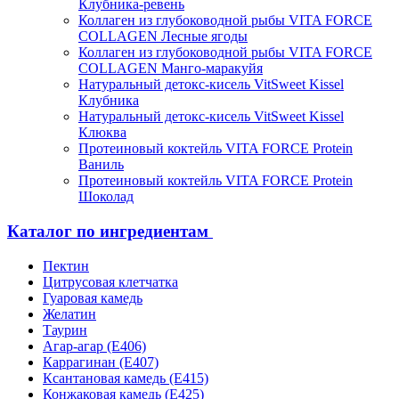
Клубника-ревень
Коллаген из глубоководной рыбы VITA FORCE
COLLAGEN Лесные ягоды
Коллаген из глубоководной рыбы VITA FORCE
COLLAGEN Манго-маракуйя
Натуральный детокс-кисель VitSweet Kissel
Клубника
Натуральный детокс-кисель VitSweet Kissel
Клюква
Протеиновый коктейль VITA FORCE Protein
Ваниль
Протеиновый коктейль VITA FORCE Protein
Шоколад
Каталог по ингредиентам
Пектин
Цитрусовая клетчатка
Гуаровая камедь
Желатин
Таурин
Агар-агар (Е406)
Каррагинан (Е407)
Ксантановая камедь (Е415)
Конжаковая камедь (Е425)