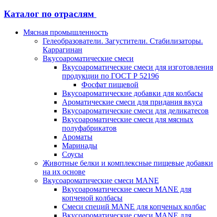
Каталог по отраслям
Мясная промышленность
Гелеобразователи. Загустители. Стабилизаторы.
Каррагинан
Вкусоароматические смеси
Вкусоароматические смеси для изготовления
продукции по ГОСТ Р 52196
Фосфат пищевой
Вкусоароматические добавки для колбасы
Ароматические смеси для придания вкуса
Вкусоароматические смеси для деликатесов
Вкусоароматические смеси для мясных
полуфабрикатов
Ароматы
Маринады
Соусы
Животные белки и комплексные пищевые добавки
на их основе
Вкусоароматические смеси MANE
Вкусоароматические смеси MANE для
копченой колбасы
Смеси специй MANE для копченых колбас
Вкусоароматические смеси MANE для