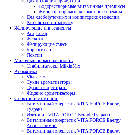
Для молочной продукции
Водорастворимые витаминные премиксы
Жирорастворимые витаминные премиксы
Для хлебобулочных и кондитерских изделий
Разработки по запросу
Желирующие ингредиенты
Агар-агар
Желатин
Желирующие смеси
Каррагинан
Пектин
Молочная промышленность
Стабилизаторы MilkinMix
Ароматика
Vitacacao
Сухие ароматизаторы
Сухие концентраты
Жидкие ароматизаторы
Спортивное питание
Витаминный энергетик VITA FORCE Energy
Гуарана
Изотоник VITA FORCE Isotonic Гуарана
Витаминный энергетик VITA FORCE Energy
Ананас-лимон
Витаминный энергетик VITA FORCE Energy