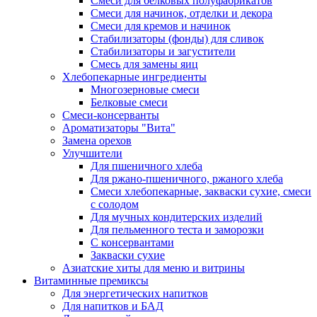
Cмеси для белковых полуфабрикатов
Смеси для начинок, отделки и декора
Смеси для кремов и начинок
Стабилизаторы (фонды) для сливок
Стабилизаторы и загустители
Смесь для замены яиц
Хлебопекарные ингредиенты
Многозерновые смеси
Белковые смеси
Смеси-консерванты
Ароматизаторы "Вита"
Замена орехов
Улучшители
Для пшеничного хлеба
Для ржано-пшеничного, ржаного хлеба
Смеси хлебопекарные, закваски сухие, смеси
с солодом
Для мучных кондитерских изделий
Для пельменного теста и заморозки
С консервантами
Закваски сухие
Азиатские хиты для меню и витрины
Витаминные премиксы
Для энергетических напитков
Для напитков и БАД