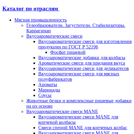
Каталог по отраслям
Мясная промышленность
Гелеобразователи. Загустители. Стабилизаторы.
Каррагинан
Вкусоароматические смеси
Вкусоароматические смеси для изготовления
продукции по ГОСТ Р 52196
Фосфат пищевой
Вкусоароматические добавки для колбасы
Ароматические смеси для придания вкуса
Вкусоароматические смеси для деликатесов
Вкусоароматические смеси для мясных
полуфабрикатов
Ароматы
Маринады
Соусы
Животные белки и комплексные пищевые добавки
на их основе
Вкусоароматические смеси MANE
Вкусоароматические смеси MANE для
копченой колбасы
Смеси специй MANE для копченых колбас
Вкусоароматические смеси MANE для