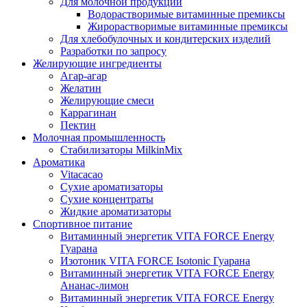
Для молочной продукции
Водорастворимые витаминные премиксы
Жирорастворимые витаминные премиксы
Для хлебобулочных и кондитерских изделий
Разработки по запросу
Желирующие ингредиенты
Агар-агар
Желатин
Желирующие смеси
Каррагинан
Пектин
Молочная промышленность
Стабилизаторы MilkinMix
Ароматика
Vitacacao
Сухие ароматизаторы
Сухие концентраты
Жидкие ароматизаторы
Спортивное питание
Витаминный энергетик VITA FORCE Energy
Гуарана
Изотоник VITA FORCE Isotonic Гуарана
Витаминный энергетик VITA FORCE Energy
Ананас-лимон
Витаминный энергетик VITA FORCE Energy