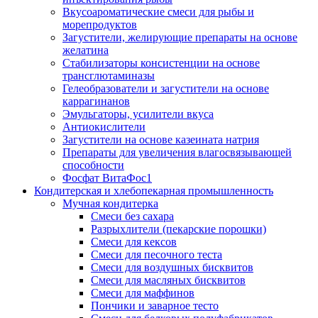
Вкусоароматические смеси для рыбы и
морепродуктов
Загустители, желирующие препараты на основе
желатина
Стабилизаторы консистенции на основе
трансглютаминазы
Гелеобразователи и загустители на основе
каррагинанов
Эмульгаторы, усилители вкуса
Антиокислители
Загустители на основе казеината натрия
Препараты для увеличения влагосвязывающей
способности
Фосфат ВитаФос1
Кондитерская и хлебопекарная промышленность
Мучная кондитерка
Смеси без сахара
Разрыхлители (пекарские порошки)
Смеси для кексов
Смеси для песочного теста
Смеси для воздушных бисквитов
Смеси для масляных бисквитов
Смеси для маффинов
Пончики и заварное тесто