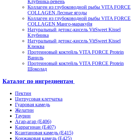
Клубника-ревень
Коллаген из глубоководной рыбы VITA FORCE
COLLAGEN Лесные ягоды
Коллаген из глубоководной рыбы VITA FORCE
COLLAGEN Манго-маракуйя
Натуральный детокс-кисель VitSweet Kissel
Клубника
Натуральный детокс-кисель VitSweet Kissel
Клюква
Протеиновый коктейль VITA FORCE Protein
Ваниль
Протеиновый коктейль VITA FORCE Protein
Шоколад
Каталог по ингредиентам
Пектин
Цитрусовая клетчатка
Гуаровая камедь
Желатин
Таурин
Агар-агар (Е406)
Каррагинан (Е407)
Ксантановая камедь (Е415)
Конжаковая камедь (Е425)