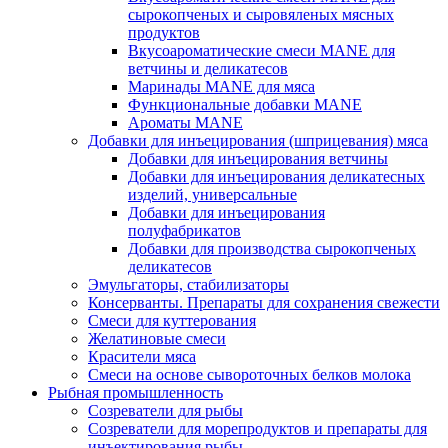
сырокопченых и сыровяленых мясных
продуктов
Вкусоароматические смеси MANE для
ветчины и деликатесов
Маринады MANE для мяса
Функциональные добавки MANE
Ароматы MANE
Добавки для инъецирования (шприцевания) мяса
Добавки для инъецирования ветчины
Добавки для инъецирования деликатесных
изделий, универсальные
Добавки для инъецирования
полуфабрикатов
Добавки для производства сырокопченых
деликатесов
Эмульгаторы, стабилизаторы
Консерванты. Препараты для сохранения свежести
Смеси для куттерования
Желатиновые смеси
Красители мяса
Смеси на основе сывороточных белков молока
Рыбная промышленность
Созреватели для рыбы
Созреватели для морепродуктов и препараты для
инъектирования рыбы