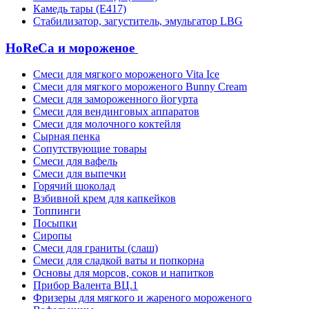
Камедь тары (Е417)
Стабилизатор, загуститель, эмульгатор LBG
HoReCa и мороженое
Смеси для мягкого мороженого Vita Ice
Смеси для мягкого мороженого Bunny Cream
Смеси для замороженного йогурта
Смеси для вендинговых аппаратов
Смеси для молочного коктейля
Сырная пенка
Сопутствующие товары
Смеси для вафель
Смеси для выпечки
Горячий шоколад
Взбивной крем для капкейков
Топпинги
Посыпки
Сиропы
Смеси для граниты (слаш)
Смеси для сладкой ваты и попкорна
Основы для морсов, соков и напитков
Прибор Валента ВЦ.1
Фризеры для мягкого и жареного мороженого