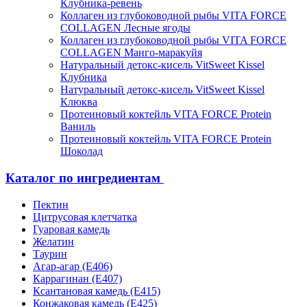
Клубника-ревень
Коллаген из глубоководной рыбы VITA FORCE
COLLAGEN Лесные ягоды
Коллаген из глубоководной рыбы VITA FORCE
COLLAGEN Манго-маракуйя
Натуральный детокс-кисель VitSweet Kissel
Клубника
Натуральный детокс-кисель VitSweet Kissel
Клюква
Протеиновый коктейль VITA FORCE Protein
Ваниль
Протеиновый коктейль VITA FORCE Protein
Шоколад
Каталог по ингредиентам
Пектин
Цитрусовая клетчатка
Гуаровая камедь
Желатин
Таурин
Агар-агар (Е406)
Каррагинан (Е407)
Ксантановая камедь (Е415)
Конжаковая камедь (Е425)