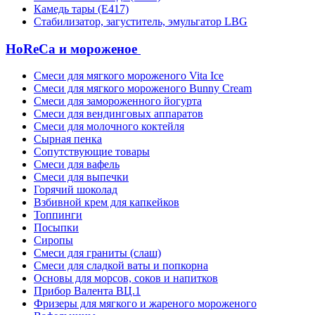
Камедь тары (Е417)
Стабилизатор, загуститель, эмульгатор LBG
HoReCa и мороженое
Смеси для мягкого мороженого Vita Ice
Смеси для мягкого мороженого Bunny Cream
Смеси для замороженного йогурта
Смеси для вендинговых аппаратов
Смеси для молочного коктейля
Сырная пенка
Сопутствующие товары
Смеси для вафель
Смеси для выпечки
Горячий шоколад
Взбивной крем для капкейков
Топпинги
Посыпки
Сиропы
Смеси для граниты (слаш)
Смеси для сладкой ваты и попкорна
Основы для морсов, соков и напитков
Прибор Валента ВЦ.1
Фризеры для мягкого и жареного мороженого