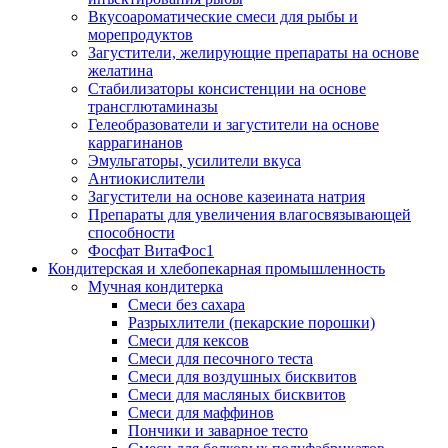
Вкусоароматические смеси для рыбы и
морепродуктов
Загустители, желирующие препараты на основе
желатина
Стабилизаторы консистенции на основе
трансглютаминазы
Гелеобразователи и загустители на основе
каррагинанов
Эмульгаторы, усилители вкуса
Антиокислители
Загустители на основе казеината натрия
Препараты для увеличения влагосвязывающей
способности
Фосфат ВитаФос1
Кондитерская и хлебопекарная промышленность
Мучная кондитерка
Смеси без сахара
Разрыхлители (пекарские порошки)
Смеси для кексов
Смеси для песочного теста
Смеси для воздушных бисквитов
Смеси для масляных бисквитов
Смеси для маффинов
Пончики и заварное тесто