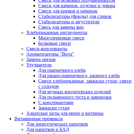
Cмеси для белковых полуфабрикатов
Смеси для начинок, отделки и декора
Смеси для кремов и начинок
Стабилизаторы (фонды) для сливок
Стабилизаторы и загустители
Смесь для замены яиц
Хлебопекарные ингредиенты
Многозерновые смеси
Белковые смеси
Смеси-консерванты
Ароматизаторы "Вита"
Замена орехов
Улучшители
Для пшеничного хлеба
Для ржано-пшеничного, ржаного хлеба
Смеси хлебопекарные, закваски сухие, смеси
с солодом
Для мучных кондитерских изделий
Для пельменного теста и заморозки
С консервантами
Закваски сухие
Азиатские хиты для меню и витрины
Витаминные премиксы
Для энергетических напитков
Для напитков и БАД