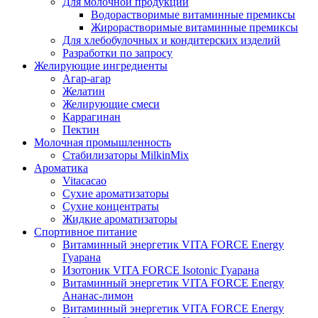
Для молочной продукции
Водорастворимые витаминные премиксы
Жирорастворимые витаминные премиксы
Для хлебобулочных и кондитерских изделий
Разработки по запросу
Желирующие ингредиенты
Агар-агар
Желатин
Желирующие смеси
Каррагинан
Пектин
Молочная промышленность
Стабилизаторы MilkinMix
Ароматика
Vitacacao
Сухие ароматизаторы
Сухие концентраты
Жидкие ароматизаторы
Спортивное питание
Витаминный энергетик VITA FORCE Energy
Гуарана
Изотоник VITA FORCE Isotonic Гуарана
Витаминный энергетик VITA FORCE Energy
Ананас-лимон
Витаминный энергетик VITA FORCE Energy