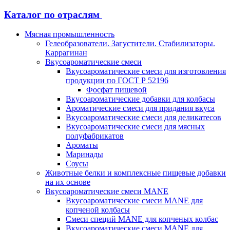
Каталог по отраслям
Мясная промышленность
Гелеобразователи. Загустители. Стабилизаторы.
Каррагинан
Вкусоароматические смеси
Вкусоароматические смеси для изготовления
продукции по ГОСТ Р 52196
Фосфат пищевой
Вкусоароматические добавки для колбасы
Ароматические смеси для придания вкуса
Вкусоароматические смеси для деликатесов
Вкусоароматические смеси для мясных
полуфабрикатов
Ароматы
Маринады
Соусы
Животные белки и комплексные пищевые добавки
на их основе
Вкусоароматические смеси MANE
Вкусоароматические смеси MANE для
копченой колбасы
Смеси специй MANE для копченых колбас
Вкусоароматические смеси MANE для