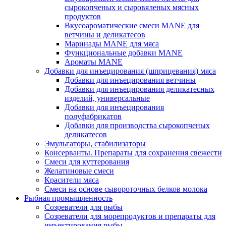
сырокопченых и сыровяленых мясных
продуктов
Вкусоароматические смеси MANE для
ветчины и деликатесов
Маринады MANE для мяса
Функциональные добавки MANE
Ароматы MANE
Добавки для инъецирования (шприцевания) мяса
Добавки для инъецирования ветчины
Добавки для инъецирования деликатесных
изделий, универсальные
Добавки для инъецирования
полуфабрикатов
Добавки для производства сырокопченых
деликатесов
Эмульгаторы, стабилизаторы
Консерванты. Препараты для сохранения свежести
Смеси для куттерования
Желатиновые смеси
Красители мяса
Смеси на основе сывороточных белков молока
Рыбная промышленность
Созреватели для рыбы
Созреватели для морепродуктов и препараты для
инъектирования рыбы