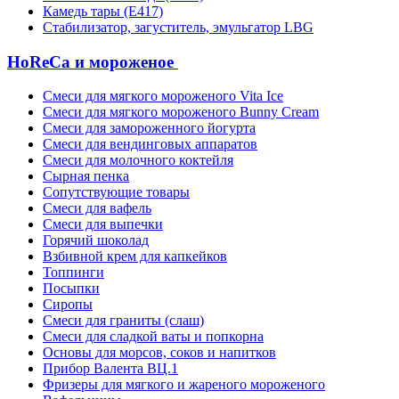
Камедь тары (Е417)
Стабилизатор, загуститель, эмульгатор LBG
HoReCa и мороженое
Смеси для мягкого мороженого Vita Ice
Смеси для мягкого мороженого Bunny Cream
Смеси для замороженного йогурта
Смеси для вендинговых аппаратов
Смеси для молочного коктейля
Сырная пенка
Сопутствующие товары
Смеси для вафель
Смеси для выпечки
Горячий шоколад
Взбивной крем для капкейков
Топпинги
Посыпки
Сиропы
Смеси для граниты (слаш)
Смеси для сладкой ваты и попкорна
Основы для морсов, соков и напитков
Прибор Валента ВЦ.1
Фризеры для мягкого и жареного мороженого