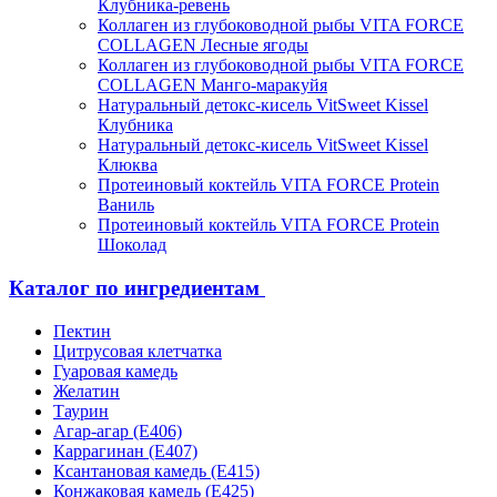
Клубника-ревень
Коллаген из глубоководной рыбы VITA FORCE
COLLAGEN Лесные ягоды
Коллаген из глубоководной рыбы VITA FORCE
COLLAGEN Манго-маракуйя
Натуральный детокс-кисель VitSweet Kissel
Клубника
Натуральный детокс-кисель VitSweet Kissel
Клюква
Протеиновый коктейль VITA FORCE Protein
Ваниль
Протеиновый коктейль VITA FORCE Protein
Шоколад
Каталог по ингредиентам
Пектин
Цитрусовая клетчатка
Гуаровая камедь
Желатин
Таурин
Агар-агар (Е406)
Каррагинан (Е407)
Ксантановая камедь (Е415)
Конжаковая камедь (Е425)