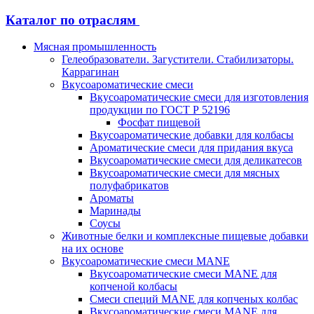
Каталог по отраслям
Мясная промышленность
Гелеобразователи. Загустители. Стабилизаторы.
Каррагинан
Вкусоароматические смеси
Вкусоароматические смеси для изготовления
продукции по ГОСТ Р 52196
Фосфат пищевой
Вкусоароматические добавки для колбасы
Ароматические смеси для придания вкуса
Вкусоароматические смеси для деликатесов
Вкусоароматические смеси для мясных
полуфабрикатов
Ароматы
Маринады
Соусы
Животные белки и комплексные пищевые добавки
на их основе
Вкусоароматические смеси MANE
Вкусоароматические смеси MANE для
копченой колбасы
Смеси специй MANE для копченых колбас
Вкусоароматические смеси MANE для