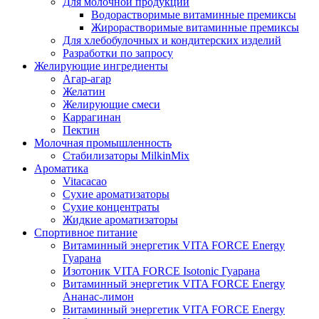
Для молочной продукции
Водорастворимые витаминные премиксы
Жирорастворимые витаминные премиксы
Для хлебобулочных и кондитерских изделий
Разработки по запросу
Желирующие ингредиенты
Агар-агар
Желатин
Желирующие смеси
Каррагинан
Пектин
Молочная промышленность
Стабилизаторы MilkinMix
Ароматика
Vitacacao
Сухие ароматизаторы
Сухие концентраты
Жидкие ароматизаторы
Спортивное питание
Витаминный энергетик VITA FORCE Energy
Гуарана
Изотоник VITA FORCE Isotonic Гуарана
Витаминный энергетик VITA FORCE Energy
Ананас-лимон
Витаминный энергетик VITA FORCE Energy