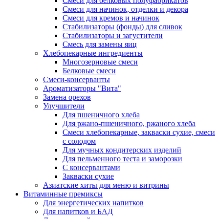
Cмеси для белковых полуфабрикатов
Смеси для начинок, отделки и декора
Смеси для кремов и начинок
Стабилизаторы (фонды) для сливок
Стабилизаторы и загустители
Смесь для замены яиц
Хлебопекарные ингредиенты
Многозерновые смеси
Белковые смеси
Смеси-консерванты
Ароматизаторы "Вита"
Замена орехов
Улучшители
Для пшеничного хлеба
Для ржано-пшеничного, ржаного хлеба
Смеси хлебопекарные, закваски сухие, смеси
с солодом
Для мучных кондитерских изделий
Для пельменного теста и заморозки
С консервантами
Закваски сухие
Азиатские хиты для меню и витрины
Витаминные премиксы
Для энергетических напитков
Для напитков и БАД