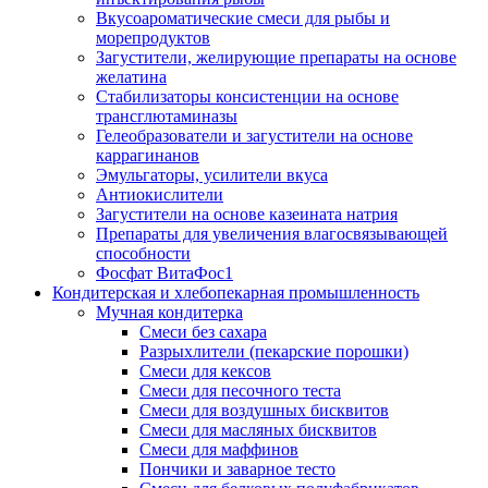
Вкусоароматические смеси для рыбы и
морепродуктов
Загустители, желирующие препараты на основе
желатина
Стабилизаторы консистенции на основе
трансглютаминазы
Гелеобразователи и загустители на основе
каррагинанов
Эмульгаторы, усилители вкуса
Антиокислители
Загустители на основе казеината натрия
Препараты для увеличения влагосвязывающей
способности
Фосфат ВитаФос1
Кондитерская и хлебопекарная промышленность
Мучная кондитерка
Смеси без сахара
Разрыхлители (пекарские порошки)
Смеси для кексов
Смеси для песочного теста
Смеси для воздушных бисквитов
Смеси для масляных бисквитов
Смеси для маффинов
Пончики и заварное тесто