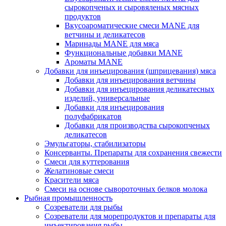
сырокопченых и сыровяленых мясных
продуктов
Вкусоароматические смеси MANE для
ветчины и деликатесов
Маринады MANE для мяса
Функциональные добавки MANE
Ароматы MANE
Добавки для инъецирования (шприцевания) мяса
Добавки для инъецирования ветчины
Добавки для инъецирования деликатесных
изделий, универсальные
Добавки для инъецирования
полуфабрикатов
Добавки для производства сырокопченых
деликатесов
Эмульгаторы, стабилизаторы
Консерванты. Препараты для сохранения свежести
Смеси для куттерования
Желатиновые смеси
Красители мяса
Смеси на основе сывороточных белков молока
Рыбная промышленность
Созреватели для рыбы
Созреватели для морепродуктов и препараты для
инъектирования рыбы