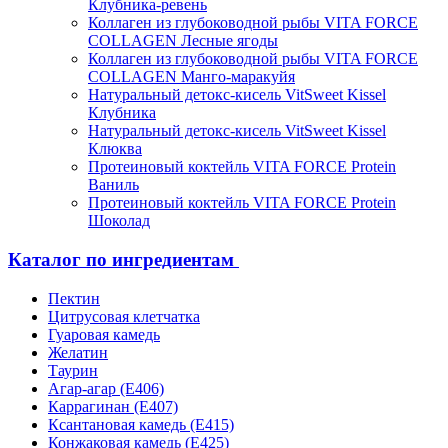
Клубника-ревень
Коллаген из глубоководной рыбы VITA FORCE
COLLAGEN Лесные ягоды
Коллаген из глубоководной рыбы VITA FORCE
COLLAGEN Манго-маракуйя
Натуральный детокс-кисель VitSweet Kissel
Клубника
Натуральный детокс-кисель VitSweet Kissel
Клюква
Протеиновый коктейль VITA FORCE Protein
Ваниль
Протеиновый коктейль VITA FORCE Protein
Шоколад
Каталог по ингредиентам
Пектин
Цитрусовая клетчатка
Гуаровая камедь
Желатин
Таурин
Агар-агар (Е406)
Каррагинан (Е407)
Ксантановая камедь (Е415)
Конжаковая камедь (Е425)