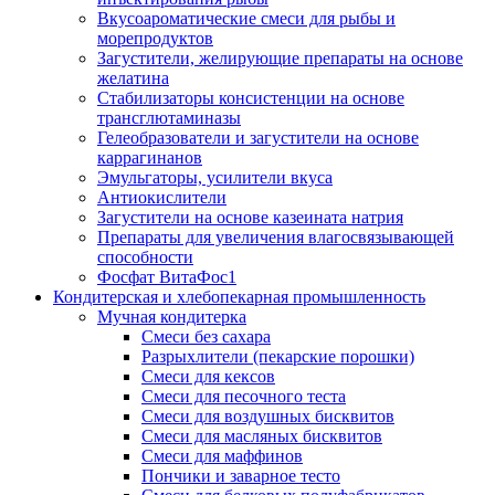
Вкусоароматические смеси для рыбы и
морепродуктов
Загустители, желирующие препараты на основе
желатина
Стабилизаторы консистенции на основе
трансглютаминазы
Гелеобразователи и загустители на основе
каррагинанов
Эмульгаторы, усилители вкуса
Антиокислители
Загустители на основе казеината натрия
Препараты для увеличения влагосвязывающей
способности
Фосфат ВитаФос1
Кондитерская и хлебопекарная промышленность
Мучная кондитерка
Смеси без сахара
Разрыхлители (пекарские порошки)
Смеси для кексов
Смеси для песочного теста
Смеси для воздушных бисквитов
Смеси для масляных бисквитов
Смеси для маффинов
Пончики и заварное тесто