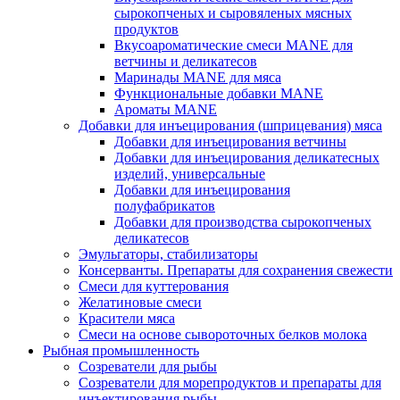
сырокопченых и сыровяленых мясных
продуктов
Вкусоароматические смеси MANE для
ветчины и деликатесов
Маринады MANE для мяса
Функциональные добавки MANE
Ароматы MANE
Добавки для инъецирования (шприцевания) мяса
Добавки для инъецирования ветчины
Добавки для инъецирования деликатесных
изделий, универсальные
Добавки для инъецирования
полуфабрикатов
Добавки для производства сырокопченых
деликатесов
Эмульгаторы, стабилизаторы
Консерванты. Препараты для сохранения свежести
Смеси для куттерования
Желатиновые смеси
Красители мяса
Смеси на основе сывороточных белков молока
Рыбная промышленность
Созреватели для рыбы
Созреватели для морепродуктов и препараты для
инъектирования рыбы