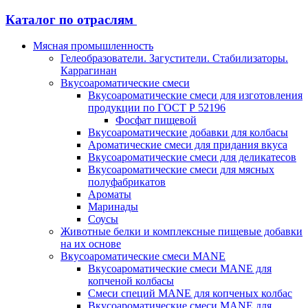
Каталог по отраслям
Мясная промышленность
Гелеобразователи. Загустители. Стабилизаторы.
Каррагинан
Вкусоароматические смеси
Вкусоароматические смеси для изготовления
продукции по ГОСТ Р 52196
Фосфат пищевой
Вкусоароматические добавки для колбасы
Ароматические смеси для придания вкуса
Вкусоароматические смеси для деликатесов
Вкусоароматические смеси для мясных
полуфабрикатов
Ароматы
Маринады
Соусы
Животные белки и комплексные пищевые добавки
на их основе
Вкусоароматические смеси MANE
Вкусоароматические смеси MANE для
копченой колбасы
Смеси специй MANE для копченых колбас
Вкусоароматические смеси MANE для