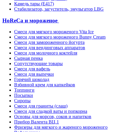
Камедь тары (Е417)
Стабилизатор, загуститель, эмульгатор LBG
HoReCa и мороженое
Смеси для мягкого мороженого Vita Ice
Смеси для мягкого мороженого Bunny Cream
Смеси для замороженного йогурта
Смеси для вендинговых аппаратов
Смеси для молочного коктейля
Сырная пенка
Сопутствующие товары
Смеси для вафель
Смеси для выпечки
Горячий шоколад
Взбивной крем для капкейков
Топпинги
Посыпки
Сиропы
Смеси для граниты (слаш)
Смеси для сладкой ваты и попкорна
Основы для морсов, соков и напитков
Прибор Валента ВЦ.1
Фризеры для мягкого и жареного мороженого