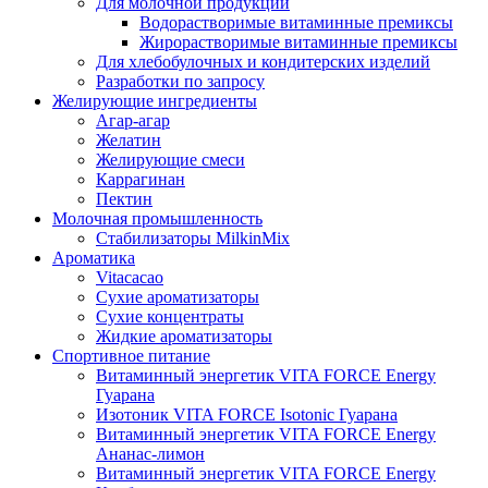
Для молочной продукции
Водорастворимые витаминные премиксы
Жирорастворимые витаминные премиксы
Для хлебобулочных и кондитерских изделий
Разработки по запросу
Желирующие ингредиенты
Агар-агар
Желатин
Желирующие смеси
Каррагинан
Пектин
Молочная промышленность
Стабилизаторы MilkinMix
Ароматика
Vitacacao
Сухие ароматизаторы
Сухие концентраты
Жидкие ароматизаторы
Спортивное питание
Витаминный энергетик VITA FORCE Energy
Гуарана
Изотоник VITA FORCE Isotonic Гуарана
Витаминный энергетик VITA FORCE Energy
Ананас-лимон
Витаминный энергетик VITA FORCE Energy