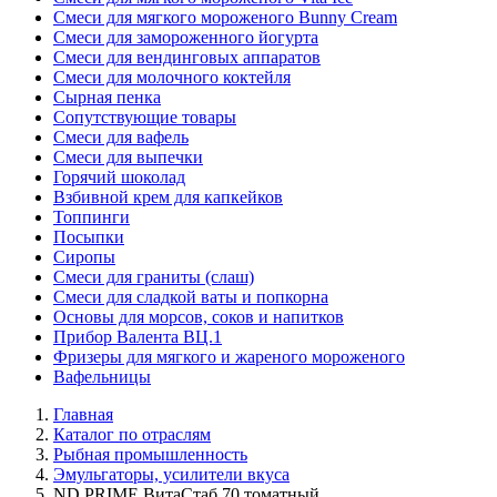
Смеси для мягкого мороженого Bunny Cream
Смеси для замороженного йогурта
Смеси для вендинговых аппаратов
Смеси для молочного коктейля
Сырная пенка
Сопутствующие товары
Смеси для вафель
Смеси для выпечки
Горячий шоколад
Взбивной крем для капкейков
Топпинги
Посыпки
Сиропы
Смеси для граниты (слаш)
Смеси для сладкой ваты и попкорна
Основы для морсов, соков и напитков
Прибор Валента ВЦ.1
Фризеры для мягкого и жареного мороженого
Вафельницы
Главная
Каталог по отраслям
Рыбная промышленность
Эмульгаторы, усилители вкуса
ND PRIME ВитаСтаб 70 томатный