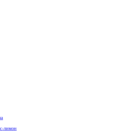
на
с-лимон