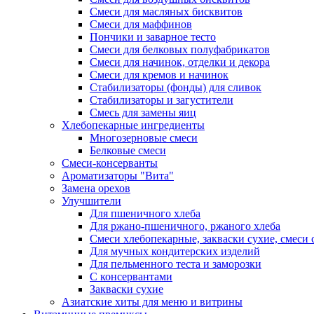
Смеси для масляных бисквитов
Смеси для маффинов
Пончики и заварное тесто
Cмеси для белковых полуфабрикатов
Смеси для начинок, отделки и декора
Смеси для кремов и начинок
Стабилизаторы (фонды) для сливок
Стабилизаторы и загустители
Смесь для замены яиц
Хлебопекарные ингредиенты
Многозерновые смеси
Белковые смеси
Смеси-консерванты
Ароматизаторы "Вита"
Замена орехов
Улучшители
Для пшеничного хлеба
Для ржано-пшеничного, ржаного хлеба
Смеси хлебопекарные, закваски сухие, смеси 
Для мучных кондитерских изделий
Для пельменного теста и заморозки
С консервантами
Закваски сухие
Азиатские хиты для меню и витрины