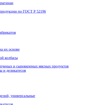
ррагинан
 продукции по ГОСТ Р 52196
абрикатов
а их основе
ой колбасы
пченых и сыровяленых мясных продуктов
ы и деликатесов
делий, универсальные
икатесов