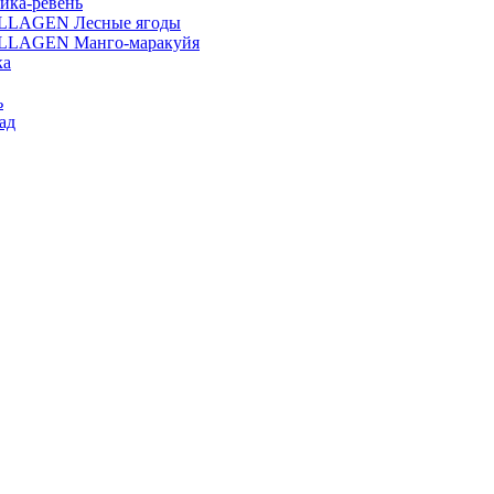
ика-ревень
OLLAGEN Лесные ягоды
OLLAGEN Манго-маракуйя
ка
ь
ад