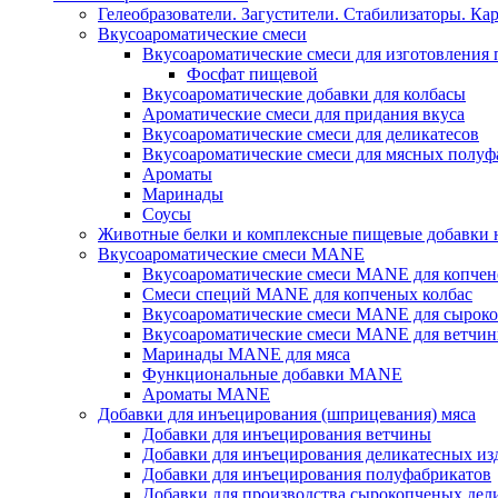
Гелеобразователи. Загустители. Стабилизаторы. Ка
Вкусоароматические смеси
Вкусоароматические смеси для изготовления
Фосфат пищевой
Вкусоароматические добавки для колбасы
Ароматические смеси для придания вкуса
Вкусоароматические смеси для деликатесов
Вкусоароматические смеси для мясных полуф
Ароматы
Маринады
Соусы
Животные белки и комплексные пищевые добавки н
Вкусоароматические смеси MANE
Вкусоароматические смеси MANE для копчен
Смеси специй MANE для копченых колбас
Вкусоароматические смеси MANE для сыроко
Вкусоароматические смеси MANE для ветчин
Маринады MANE для мяса
Функциональные добавки MANE
Ароматы MANE
Добавки для инъецирования (шприцевания) мяса
Добавки для инъецирования ветчины
Добавки для инъецирования деликатесных из
Добавки для инъецирования полуфабрикатов
Добавки для производства сырокопченых дел