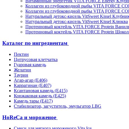
Витаминный энергетик VITA FORCE Energy Клубн
Коллаген из глубоководной рыбы VITA FORCE C
Коллаген из глубоководной рыбы VITA FORCE C
Натуральный детокс-кисель VitSweet Kissel Клубни
Натуральный детокс-кисель VitSweet Kissel Клюква
Протеиновый коктейль VITA FORCE Protein Ванил
Протеиновый коктейль VITA FORCE Protein Шокол
Каталог по ингредиентам
Пектин
Цитрусовая клетчатка
Гуаровая камедь
Желатин
Таурин
Агар-агар (Е406)
Каррагинан (Е407)
Ксантановая камедь (Е415)
Конжаковая камедь (Е425)
Камедь тары (Е417)
Стабилизатор, загуститель, эмульгатор LBG
HoReCa и мороженое
Смеси для мягкого мороженого Vita Ice