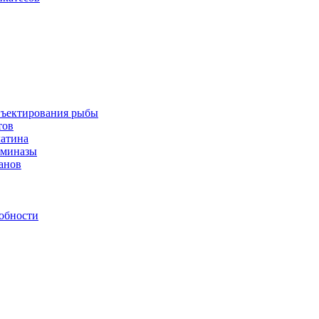
инъектирования рыбы
тов
латина
аминазы
нанов
обности