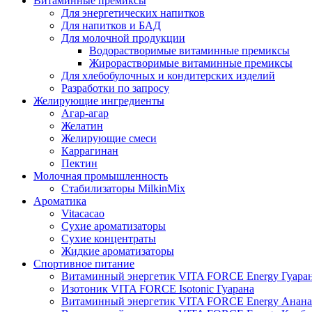
Витаминные премиксы
Для энергетических напитков
Для напитков и БАД
Для молочной продукции
Водорастворимые витаминные премиксы
Жирорастворимые витаминные премиксы
Для хлебобулочных и кондитерских изделий
Разработки по запросу
Желирующие ингредиенты
Агар-агар
Желатин
Желирующие смеси
Каррагинан
Пектин
Молочная промышленность
Стабилизаторы MilkinMix
Ароматика
Vitacacao
Сухие ароматизаторы
Сухие концентраты
Жидкие ароматизаторы
Спортивное питание
Витаминный энергетик VITA FORCE Energy Гуара
Изотоник VITA FORCE Isotonic Гуарана
Витаминный энергетик VITA FORCE Energy Анана