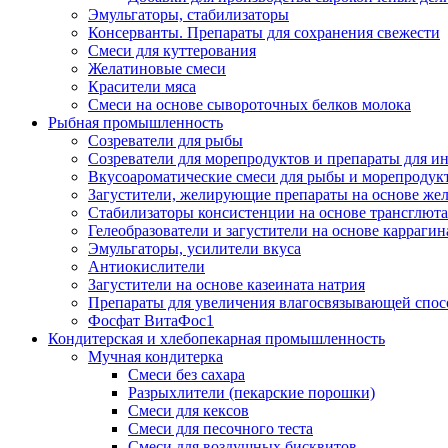
Эмульгаторы, стабилизаторы
Консерванты. Препараты для сохранения свежести
Смеси для куттерования
Желатиновые смеси
Красители мяса
Смеси на основе сывороточных белков молока
Рыбная промышленность
Созреватели для рыбы
Созреватели для морепродуктов и препараты для 
Вкусоароматические смеси для рыбы и морепродук
Загустители, желирующие препараты на основе же
Стабилизаторы консистенции на основе трансглют
Гелеобразователи и загустители на основе карраги
Эмульгаторы, усилители вкуса
Антиокислители
Загустители на основе казеината натрия
Препараты для увеличения влагосвязывающей спос
Фосфат ВитаФос1
Кондитерская и хлебопекарная промышленность
Мучная кондитерка
Смеси без сахара
Разрыхлители (пекарские порошки)
Смеси для кексов
Смеси для песочного теста
Смеси для воздушных бисквитов