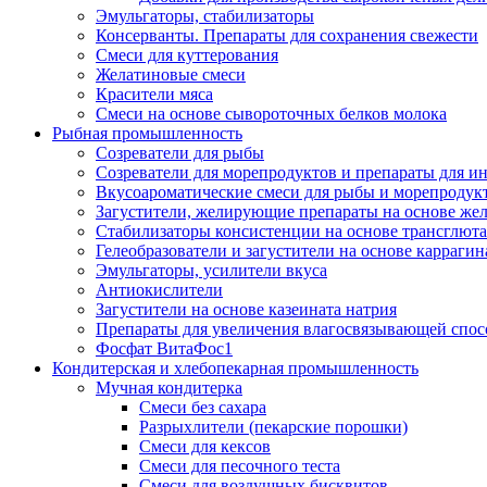
Эмульгаторы, стабилизаторы
Консерванты. Препараты для сохранения свежести
Смеси для куттерования
Желатиновые смеси
Красители мяса
Смеси на основе сывороточных белков молока
Рыбная промышленность
Созреватели для рыбы
Созреватели для морепродуктов и препараты для 
Вкусоароматические смеси для рыбы и морепродук
Загустители, желирующие препараты на основе же
Стабилизаторы консистенции на основе трансглют
Гелеобразователи и загустители на основе карраги
Эмульгаторы, усилители вкуса
Антиокислители
Загустители на основе казеината натрия
Препараты для увеличения влагосвязывающей спос
Фосфат ВитаФос1
Кондитерская и хлебопекарная промышленность
Мучная кондитерка
Смеси без сахара
Разрыхлители (пекарские порошки)
Смеси для кексов
Смеси для песочного теста
Смеси для воздушных бисквитов