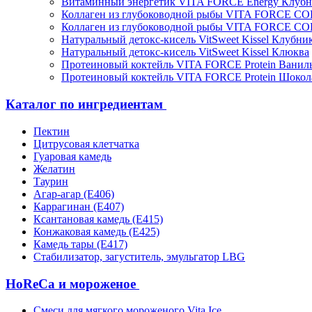
Витаминный энергетик VITA FORCE Energy Клубн
Коллаген из глубоководной рыбы VITA FORCE C
Коллаген из глубоководной рыбы VITA FORCE C
Натуральный детокс-кисель VitSweet Kissel Клубни
Натуральный детокс-кисель VitSweet Kissel Клюква
Протеиновый коктейль VITA FORCE Protein Ванил
Протеиновый коктейль VITA FORCE Protein Шокол
Каталог по ингредиентам
Пектин
Цитрусовая клетчатка
Гуаровая камедь
Желатин
Таурин
Агар-агар (Е406)
Каррагинан (Е407)
Ксантановая камедь (Е415)
Конжаковая камедь (Е425)
Камедь тары (Е417)
Стабилизатор, загуститель, эмульгатор LBG
HoReCa и мороженое
Смеси для мягкого мороженого Vita Ice