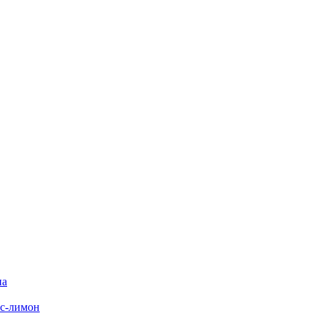
на
с-лимон