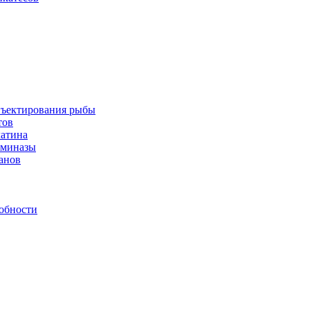
инъектирования рыбы
тов
латина
аминазы
нанов
обности