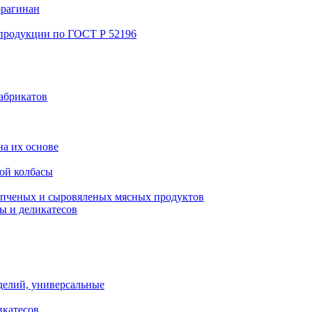
ррагинан
 продукции по ГОСТ Р 52196
абрикатов
а их основе
ой колбасы
пченых и сыровяленых мясных продуктов
ы и деликатесов
делий, универсальные
икатесов