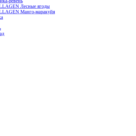
ика-ревень
OLLAGEN Лесные ягоды
OLLAGEN Манго-маракуйя
ка
ь
ад