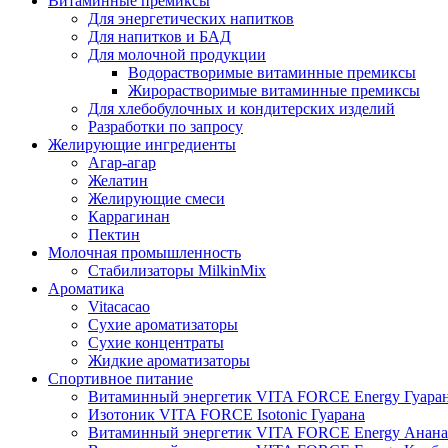
Витаминные премиксы
Для энергетических напитков
Для напитков и БАД
Для молочной продукции
Водорастворимые витаминные премиксы
Жирорастворимые витаминные премиксы
Для хлебобулочных и кондитерских изделий
Разработки по запросу
Желирующие ингредиенты
Агар-агар
Желатин
Желирующие смеси
Каррагинан
Пектин
Молочная промышленность
Стабилизаторы MilkinMix
Ароматика
Vitacacao
Сухие ароматизаторы
Сухие концентраты
Жидкие ароматизаторы
Спортивное питание
Витаминный энергетик VITA FORCE Energy Гуара
Изотоник VITA FORCE Isotonic Гуарана
Витаминный энергетик VITA FORCE Energy Анана