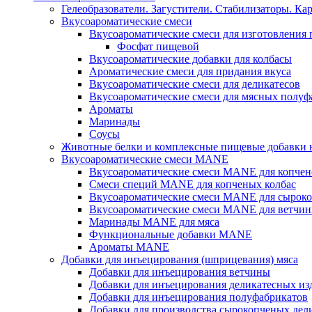
Гелеобразователи. Загустители. Стабилизаторы. Ка
Вкусоароматические смеси
Вкусоароматические смеси для изготовления
Фосфат пищевой
Вкусоароматические добавки для колбасы
Ароматические смеси для придания вкуса
Вкусоароматические смеси для деликатесов
Вкусоароматические смеси для мясных полуф
Ароматы
Маринады
Соусы
Животные белки и комплексные пищевые добавки н
Вкусоароматические смеси MANE
Вкусоароматические смеси MANE для копчен
Смеси специй MANE для копченых колбас
Вкусоароматические смеси MANE для сыроко
Вкусоароматические смеси MANE для ветчин
Маринады MANE для мяса
Функциональные добавки MANE
Ароматы MANE
Добавки для инъецирования (шприцевания) мяса
Добавки для инъецирования ветчины
Добавки для инъецирования деликатесных из
Добавки для инъецирования полуфабрикатов
Добавки для производства сырокопченых дел