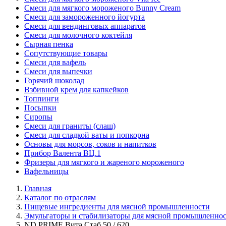
Смеси для мягкого мороженого Bunny Cream
Смеси для замороженного йогурта
Смеси для вендинговых аппаратов
Смеси для молочного коктейля
Сырная пенка
Сопутствующие товары
Смеси для вафель
Смеси для выпечки
Горячий шоколад
Взбивной крем для капкейков
Топпинги
Посыпки
Сиропы
Смеси для граниты (слаш)
Смеси для сладкой ваты и попкорна
Основы для морсов, соков и напитков
Прибор Валента ВЦ.1
Фризеры для мягкого и жареного мороженого
Вафельницы
Главная
Каталог по отраслям
Пищевые ингредиенты для мясной промышленности
Эмульгаторы и стабилизаторы для мясной промышленно
ND PRIME Вита Стаб 50 / 620