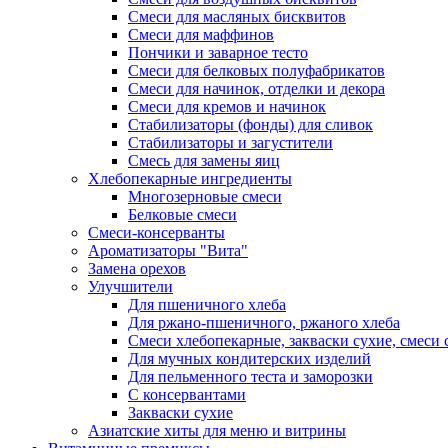
Смеси для масляных бисквитов
Смеси для маффинов
Пончики и заварное тесто
Cмеси для белковых полуфабрикатов
Смеси для начинок, отделки и декора
Смеси для кремов и начинок
Стабилизаторы (фонды) для сливок
Стабилизаторы и загустители
Смесь для замены яиц
Хлебопекарные ингредиенты
Многозерновые смеси
Белковые смеси
Смеси-консерванты
Ароматизаторы "Вита"
Замена орехов
Улучшители
Для пшеничного хлеба
Для ржано-пшеничного, ржаного хлеба
Смеси хлебопекарные, закваски сухие, смеси 
Для мучных кондитерских изделий
Для пельменного теста и заморозки
С консервантами
Закваски сухие
Азиатские хиты для меню и витрины