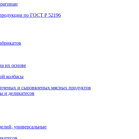
ррагинан
 продукции по ГОСТ Р 52196
абрикатов
а их основе
ой колбасы
пченых и сыровяленых мясных продуктов
ы и деликатесов
делий, универсальные
икатесов