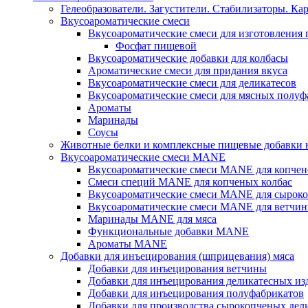
Гелеобразователи. Загустители. Стабилизаторы. Ка
Вкусоароматические смеси
Вкусоароматические смеси для изготовления
Фосфат пищевой
Вкусоароматические добавки для колбасы
Ароматические смеси для придания вкуса
Вкусоароматические смеси для деликатесов
Вкусоароматические смеси для мясных полуф
Ароматы
Маринады
Соусы
Животные белки и комплексные пищевые добавки н
Вкусоароматические смеси MANE
Вкусоароматические смеси MANE для копчен
Смеси специй MANE для копченых колбас
Вкусоароматические смеси MANE для сыроко
Вкусоароматические смеси MANE для ветчин
Маринады MANE для мяса
Функциональные добавки MANE
Ароматы MANE
Добавки для инъецирования (шприцевания) мяса
Добавки для инъецирования ветчины
Добавки для инъецирования деликатесных из
Добавки для инъецирования полуфабрикатов
Добавки для производства сырокопченых дел