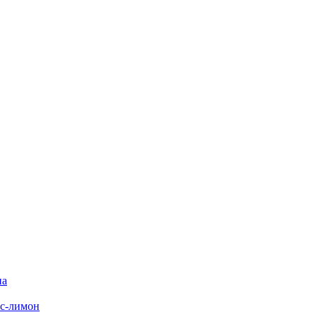
на
с-лимон