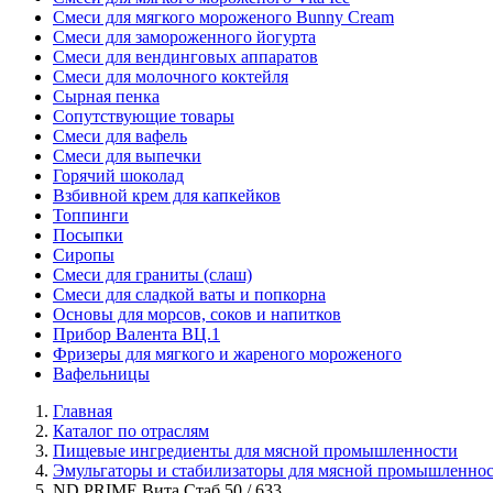
Смеси для мягкого мороженого Bunny Cream
Смеси для замороженного йогурта
Смеси для вендинговых аппаратов
Смеси для молочного коктейля
Сырная пенка
Сопутствующие товары
Смеси для вафель
Смеси для выпечки
Горячий шоколад
Взбивной крем для капкейков
Топпинги
Посыпки
Сиропы
Смеси для граниты (слаш)
Смеси для сладкой ваты и попкорна
Основы для морсов, соков и напитков
Прибор Валента ВЦ.1
Фризеры для мягкого и жареного мороженого
Вафельницы
Главная
Каталог по отраслям
Пищевые ингредиенты для мясной промышленности
Эмульгаторы и стабилизаторы для мясной промышленно
ND PRIME Вита Стаб 50 / 633