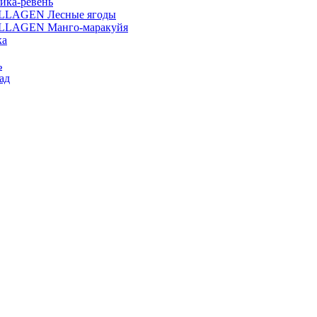
ика-ревень
OLLAGEN Лесные ягоды
OLLAGEN Манго-маракуйя
ка
ь
ад