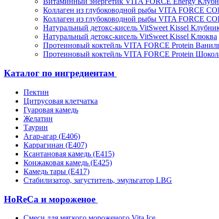
Витаминный энергетик VITA FORCE Energy Клубн
Коллаген из глубоководной рыбы VITA FORCE C
Коллаген из глубоководной рыбы VITA FORCE C
Натуральный детокс-кисель VitSweet Kissel Клубни
Натуральный детокс-кисель VitSweet Kissel Клюква
Протеиновый коктейль VITA FORCE Protein Ванил
Протеиновый коктейль VITA FORCE Protein Шокол
Каталог по ингредиентам
Пектин
Цитрусовая клетчатка
Гуаровая камедь
Желатин
Таурин
Агар-агар (Е406)
Каррагинан (Е407)
Ксантановая камедь (Е415)
Конжаковая камедь (Е425)
Камедь тары (Е417)
Стабилизатор, загуститель, эмульгатор LBG
HoReCa и мороженое
Смеси для мягкого мороженого Vita Ice