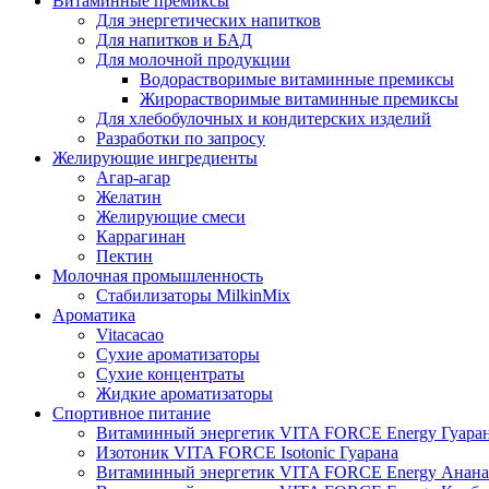
Витаминные премиксы
Для энергетических напитков
Для напитков и БАД
Для молочной продукции
Водорастворимые витаминные премиксы
Жирорастворимые витаминные премиксы
Для хлебобулочных и кондитерских изделий
Разработки по запросу
Желирующие ингредиенты
Агар-агар
Желатин
Желирующие смеси
Каррагинан
Пектин
Молочная промышленность
Стабилизаторы MilkinMix
Ароматика
Vitacacao
Сухие ароматизаторы
Сухие концентраты
Жидкие ароматизаторы
Спортивное питание
Витаминный энергетик VITA FORCE Energy Гуара
Изотоник VITA FORCE Isotonic Гуарана
Витаминный энергетик VITA FORCE Energy Анана