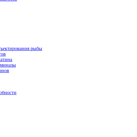
инъектирования рыбы
тов
латина
аминазы
нанов
обности