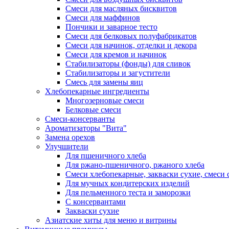
Смеси для масляных бисквитов
Смеси для маффинов
Пончики и заварное тесто
Cмеси для белковых полуфабрикатов
Смеси для начинок, отделки и декора
Смеси для кремов и начинок
Стабилизаторы (фонды) для сливок
Стабилизаторы и загустители
Смесь для замены яиц
Хлебопекарные ингредиенты
Многозерновые смеси
Белковые смеси
Смеси-консерванты
Ароматизаторы "Вита"
Замена орехов
Улучшители
Для пшеничного хлеба
Для ржано-пшеничного, ржаного хлеба
Смеси хлебопекарные, закваски сухие, смеси 
Для мучных кондитерских изделий
Для пельменного теста и заморозки
С консервантами
Закваски сухие
Азиатские хиты для меню и витрины