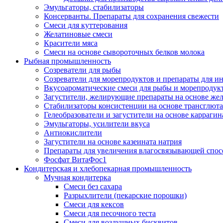
Эмульгаторы, стабилизаторы
Консерванты. Препараты для сохранения свежести
Смеси для куттерования
Желатиновые смеси
Красители мяса
Смеси на основе сывороточных белков молока
Рыбная промышленность
Созреватели для рыбы
Созреватели для морепродуктов и препараты для 
Вкусоароматические смеси для рыбы и морепродук
Загустители, желирующие препараты на основе же
Стабилизаторы консистенции на основе трансглют
Гелеобразователи и загустители на основе карраги
Эмульгаторы, усилители вкуса
Антиокислители
Загустители на основе казеината натрия
Препараты для увеличения влагосвязывающей спос
Фосфат ВитаФос1
Кондитерская и хлебопекарная промышленность
Мучная кондитерка
Смеси без сахара
Разрыхлители (пекарские порошки)
Смеси для кексов
Смеси для песочного теста
Смеси для воздушных бисквитов