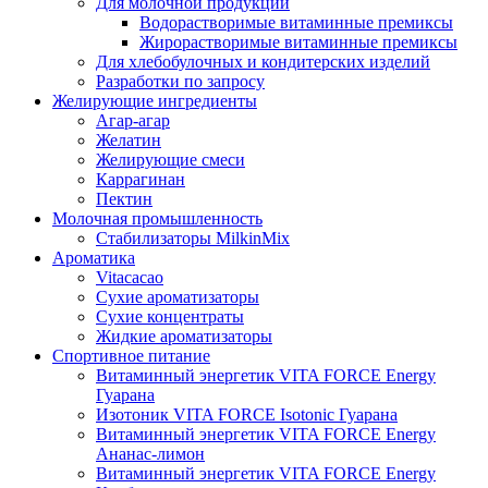
Для молочной продукции
Водорастворимые витаминные премиксы
Жирорастворимые витаминные премиксы
Для хлебобулочных и кондитерских изделий
Разработки по запросу
Желирующие ингредиенты
Агар-агар
Желатин
Желирующие смеси
Каррагинан
Пектин
Молочная промышленность
Стабилизаторы MilkinMix
Ароматика
Vitacacao
Сухие ароматизаторы
Сухие концентраты
Жидкие ароматизаторы
Спортивное питание
Витаминный энергетик VITA FORCE Energy
Гуарана
Изотоник VITA FORCE Isotonic Гуарана
Витаминный энергетик VITA FORCE Energy
Ананас-лимон
Витаминный энергетик VITA FORCE Energy