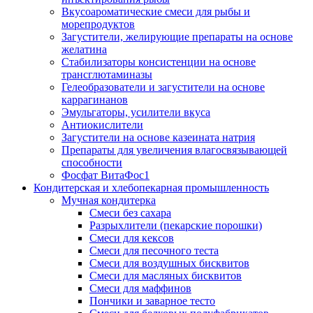
Вкусоароматические смеси для рыбы и
морепродуктов
Загустители, желирующие препараты на основе
желатина
Стабилизаторы консистенции на основе
трансглютаминазы
Гелеобразователи и загустители на основе
каррагинанов
Эмульгаторы, усилители вкуса
Антиокислители
Загустители на основе казеината натрия
Препараты для увеличения влагосвязывающей
способности
Фосфат ВитаФос1
Кондитерская и хлебопекарная промышленность
Мучная кондитерка
Смеси без сахара
Разрыхлители (пекарские порошки)
Смеси для кексов
Смеси для песочного теста
Смеси для воздушных бисквитов
Смеси для масляных бисквитов
Смеси для маффинов
Пончики и заварное тесто