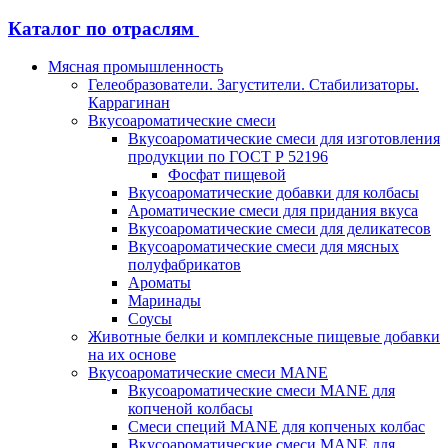
Каталог по отраслям
Мясная промышленность
Гелеобразователи. Загустители. Стабилизаторы.
Каррагинан
Вкусоароматические смеси
Вкусоароматические смеси для изготовления
продукции по ГОСТ Р 52196
Фосфат пищевой
Вкусоароматические добавки для колбасы
Ароматические смеси для придания вкуса
Вкусоароматические смеси для деликатесов
Вкусоароматические смеси для мясных
полуфабрикатов
Ароматы
Маринады
Соусы
Животные белки и комплексные пищевые добавки
на их основе
Вкусоароматические смеси MANE
Вкусоароматические смеси MANE для
копченой колбасы
Смеси специй MANE для копченых колбас
Вкусоароматические смеси MANE для