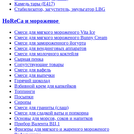
Камедь тары (Е417)
Стабилизатор, загуститель, эмульгатор LBG
HoReCa и мороженое
Смеси для мягкого мороженого Vita Ice
Смеси для мягкого мороженого Bunny Cream
Смеси для замороженного йогурта
Смеси для вендинговых аппаратов
Смеси для молочного коктейля
Сырная пенка
Сопутствующие товары
Смеси для вафель
Смеси для выпечки
Горячий шоколад
Взбивной крем для капкейков
Топпинги
Посыпки
Сиропы
Смеси для граниты (слаш)
Смеси для сладкой ваты и попкорна
Основы для морсов, соков и напитков
Прибор Валента ВЦ.1
Фризеры для мягкого и жареного мороженого