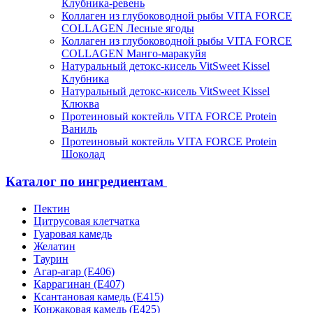
Клубника-ревень
Коллаген из глубоководной рыбы VITA FORCE
COLLAGEN Лесные ягоды
Коллаген из глубоководной рыбы VITA FORCE
COLLAGEN Манго-маракуйя
Натуральный детокс-кисель VitSweet Kissel
Клубника
Натуральный детокс-кисель VitSweet Kissel
Клюква
Протеиновый коктейль VITA FORCE Protein
Ваниль
Протеиновый коктейль VITA FORCE Protein
Шоколад
Каталог по ингредиентам
Пектин
Цитрусовая клетчатка
Гуаровая камедь
Желатин
Таурин
Агар-агар (Е406)
Каррагинан (Е407)
Ксантановая камедь (Е415)
Конжаковая камедь (Е425)