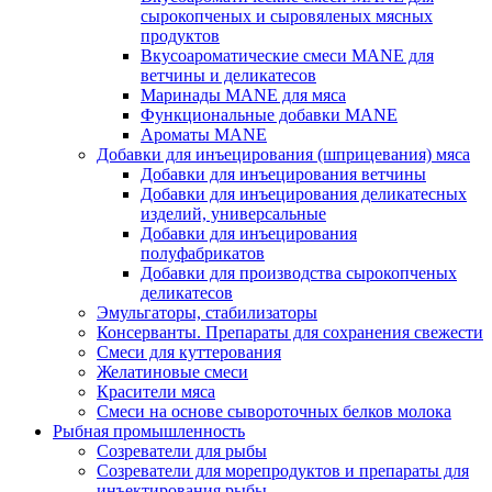
сырокопченых и сыровяленых мясных
продуктов
Вкусоароматические смеси MANE для
ветчины и деликатесов
Маринады MANE для мяса
Функциональные добавки MANE
Ароматы MANE
Добавки для инъецирования (шприцевания) мяса
Добавки для инъецирования ветчины
Добавки для инъецирования деликатесных
изделий, универсальные
Добавки для инъецирования
полуфабрикатов
Добавки для производства сырокопченых
деликатесов
Эмульгаторы, стабилизаторы
Консерванты. Препараты для сохранения свежести
Смеси для куттерования
Желатиновые смеси
Красители мяса
Смеси на основе сывороточных белков молока
Рыбная промышленность
Созреватели для рыбы
Созреватели для морепродуктов и препараты для
инъектирования рыбы