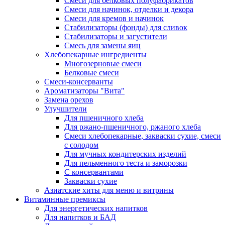
Cмеси для белковых полуфабрикатов
Смеси для начинок, отделки и декора
Смеси для кремов и начинок
Стабилизаторы (фонды) для сливок
Стабилизаторы и загустители
Смесь для замены яиц
Хлебопекарные ингредиенты
Многозерновые смеси
Белковые смеси
Смеси-консерванты
Ароматизаторы "Вита"
Замена орехов
Улучшители
Для пшеничного хлеба
Для ржано-пшеничного, ржаного хлеба
Смеси хлебопекарные, закваски сухие, смеси
с солодом
Для мучных кондитерских изделий
Для пельменного теста и заморозки
С консервантами
Закваски сухие
Азиатские хиты для меню и витрины
Витаминные премиксы
Для энергетических напитков
Для напитков и БАД