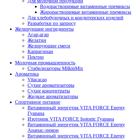
Для молочной продукции
Водорастворимые витаминные премиксы
Жирорастворимые витаминные премиксы
Для хлебобулочных и кондитерских изделий
Разработки по запросу
Желирующие ингредиенты
Агар-агар
Желатин
Желирующие смеси
Каррагинан
Пектин
Молочная промышленность
Стабилизаторы MilkinMix
Ароматика
Vitacacao
Сухие ароматизаторы
Сухие концентраты
Жидкие ароматизаторы
Спортивное питание
Витаминный энергетик VITA FORCE Energy
Гуарана
Изотоник VITA FORCE Isotonic Гуарана
Витаминный энергетик VITA FORCE Energy
Ананас-лимон
Витаминный энергетик VITA FORCE Energy