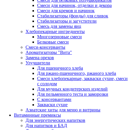
Cмеси для белковых полуфабрикатов
Смеси для начинок, отделки и декора
Смеси для кремов и начинок
Стабилизаторы (фонды) для сливок
Стабилизаторы и загустители
Смесь для замены яиц
Хлебопекарные ингредиенты
Многозерновые смеси
Белковые смеси
Смеси-консерванты
Ароматизаторы "Вита"
Замена орехов
Улучшители
Для пшеничного хлеба
Для ржано-пшеничного, ржаного хлеба
Смеси хлебопекарные, закваски сухие, смеси
с солодом
Для мучных кондитерских изделий
Для пельменного теста и заморозки
С консервантами
Закваски сухие
Азиатские хиты для меню и витрины
Витаминные премиксы
Для энергетических напитков
Для напитков и БАД