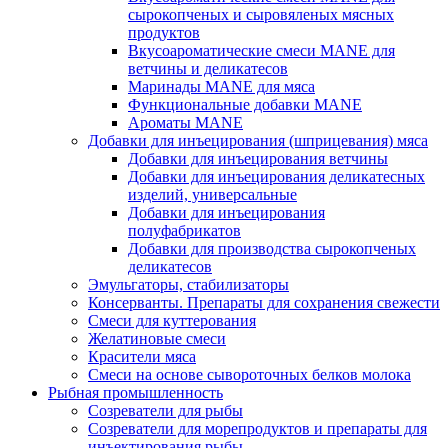
сырокопченых и сыровяленых мясных
продуктов
Вкусоароматические смеси MANE для
ветчины и деликатесов
Маринады MANE для мяса
Функциональные добавки MANE
Ароматы MANE
Добавки для инъецирования (шприцевания) мяса
Добавки для инъецирования ветчины
Добавки для инъецирования деликатесных
изделий, универсальные
Добавки для инъецирования
полуфабрикатов
Добавки для производства сырокопченых
деликатесов
Эмульгаторы, стабилизаторы
Консерванты. Препараты для сохранения свежести
Смеси для куттерования
Желатиновые смеси
Красители мяса
Смеси на основе сывороточных белков молока
Рыбная промышленность
Созреватели для рыбы
Созреватели для морепродуктов и препараты для
инъектирования рыбы