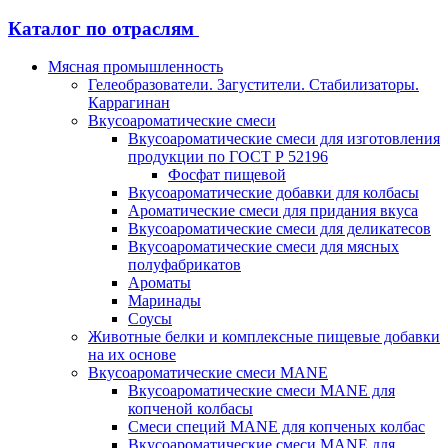
Каталог по отраслям
Мясная промышленность
Гелеобразователи. Загустители. Стабилизаторы.
Каррагинан
Вкусоароматические смеси
Вкусоароматические смеси для изготовления
продукции по ГОСТ Р 52196
Фосфат пищевой
Вкусоароматические добавки для колбасы
Ароматические смеси для придания вкуса
Вкусоароматические смеси для деликатесов
Вкусоароматические смеси для мясных
полуфабрикатов
Ароматы
Маринады
Соусы
Животные белки и комплексные пищевые добавки
на их основе
Вкусоароматические смеси MANE
Вкусоароматические смеси MANE для
копченой колбасы
Смеси специй MANE для копченых колбас
Вкусоароматические смеси MANE для