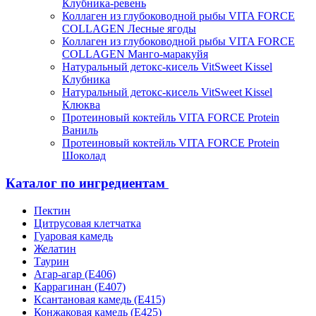
Клубника-ревень
Коллаген из глубоководной рыбы VITA FORCE
COLLAGEN Лесные ягоды
Коллаген из глубоководной рыбы VITA FORCE
COLLAGEN Манго-маракуйя
Натуральный детокс-кисель VitSweet Kissel
Клубника
Натуральный детокс-кисель VitSweet Kissel
Клюква
Протеиновый коктейль VITA FORCE Protein
Ваниль
Протеиновый коктейль VITA FORCE Protein
Шоколад
Каталог по ингредиентам
Пектин
Цитрусовая клетчатка
Гуаровая камедь
Желатин
Таурин
Агар-агар (Е406)
Каррагинан (Е407)
Ксантановая камедь (Е415)
Конжаковая камедь (Е425)