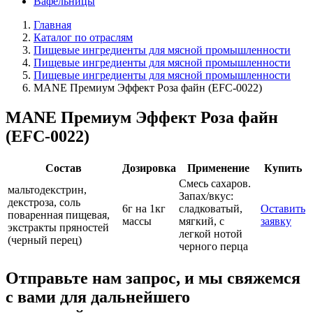
Вафельницы
Главная
Каталог по отраслям
Пищевые ингредиенты для мясной промышленности
Пищевые ингредиенты для мясной промышленности
Пищевые ингредиенты для мясной промышленности
MANE Премиум Эффект Роза файн (EFC-0022)
MANE Премиум Эффект Роза файн
(EFC-0022)
Состав
Дозировка
Применение
Купить
Смесь сахаров.
мальтодекстрин,
Запах/вкус:
декстроза, соль
6г на 1кг
сладковатый,
Оставить
поваренная пищевая,
массы
мягкий, с
заявку
экстракты пряностей
легкой нотой
(черный перец)
черного перца
Отправьте нам запрос, и мы свяжемся
с вами для дальнейшего