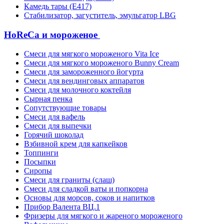
Камедь тары (Е417)
Стабилизатор, загуститель, эмульгатор LBG
HoReCa и мороженое
Смеси для мягкого мороженого Vita Ice
Смеси для мягкого мороженого Bunny Cream
Смеси для замороженного йогурта
Смеси для вендинговых аппаратов
Смеси для молочного коктейля
Сырная пенка
Сопутствующие товары
Смеси для вафель
Смеси для выпечки
Горячий шоколад
Взбивной крем для капкейков
Топпинги
Посыпки
Сиропы
Смеси для граниты (слаш)
Смеси для сладкой ваты и попкорна
Основы для морсов, соков и напитков
Прибор Валента ВЦ.1
Фризеры для мягкого и жареного мороженого