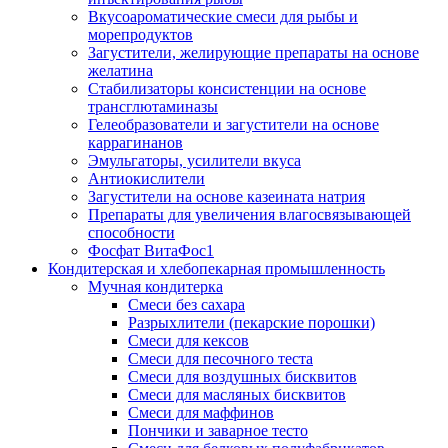
Вкусоароматические смеси для рыбы и
морепродуктов
Загустители, желирующие препараты на основе
желатина
Стабилизаторы консистенции на основе
трансглютаминазы
Гелеобразователи и загустители на основе
каррагинанов
Эмульгаторы, усилители вкуса
Антиокислители
Загустители на основе казеината натрия
Препараты для увеличения влагосвязывающей
способности
Фосфат ВитаФос1
Кондитерская и хлебопекарная промышленность
Мучная кондитерка
Смеси без сахара
Разрыхлители (пекарские порошки)
Смеси для кексов
Смеси для песочного теста
Смеси для воздушных бисквитов
Смеси для масляных бисквитов
Смеси для маффинов
Пончики и заварное тесто