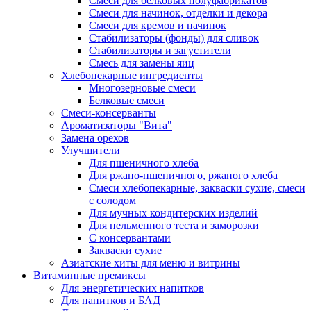
Cмеси для белковых полуфабрикатов
Смеси для начинок, отделки и декора
Смеси для кремов и начинок
Стабилизаторы (фонды) для сливок
Стабилизаторы и загустители
Смесь для замены яиц
Хлебопекарные ингредиенты
Многозерновые смеси
Белковые смеси
Смеси-консерванты
Ароматизаторы "Вита"
Замена орехов
Улучшители
Для пшеничного хлеба
Для ржано-пшеничного, ржаного хлеба
Смеси хлебопекарные, закваски сухие, смеси
с солодом
Для мучных кондитерских изделий
Для пельменного теста и заморозки
С консервантами
Закваски сухие
Азиатские хиты для меню и витрины
Витаминные премиксы
Для энергетических напитков
Для напитков и БАД