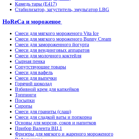
Камедь тары (Е417)
Стабилизатор, загуститель, эмульгатор LBG
HoReCa и мороженое
Смеси для мягкого мороженого Vita Ice
Смеси для мягкого мороженого Bunny Cream
Смеси для замороженного йогурта
Смеси для вендинговых аппаратов
Смеси для молочного коктейля
Сырная пенка
Сопутствующие товары
Смеси для вафель
Смеси для выпечки
Горячий шоколад
Взбивной крем для капкейков
Топпинги
Посыпки
Сиропы
Смеси для граниты (слаш)
Смеси для сладкой ваты и попкорна
Основы для морсов, соков и напитков
Прибор Валента ВЦ.1
Фризеры для мягкого и жареного мороженого