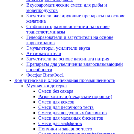
Вкусоароматические смеси для рыбы и
морепродуктов
Загустители, желирующие препараты на основе
желатина
Стабилизаторы консистенции на основе
трансглютаминазы
Гелеобразователи и загустители на основе
каррагинанов
Эмульгаторы, усилители вкуса
Антиокислители
Загустители на основе казеината натрия
Препараты для увеличения влагосвязывающей
способности
Фосфат ВитаФос1
Кондитерская и хлебопекарная промышленность
Мучная кондитерка
Смеси без сахара
Разрыхлители (пекарские порошки)
Смеси для кексов
Смеси для песочного теста
Смеси для воздушных бисквитов
Смеси для масляных бисквитов
Смеси для маффинов
Пончики и заварное тесто