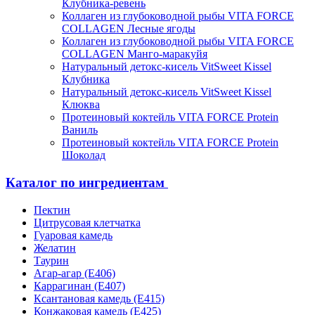
Клубника-ревень
Коллаген из глубоководной рыбы VITA FORCE
COLLAGEN Лесные ягоды
Коллаген из глубоководной рыбы VITA FORCE
COLLAGEN Манго-маракуйя
Натуральный детокс-кисель VitSweet Kissel
Клубника
Натуральный детокс-кисель VitSweet Kissel
Клюква
Протеиновый коктейль VITA FORCE Protein
Ваниль
Протеиновый коктейль VITA FORCE Protein
Шоколад
Каталог по ингредиентам
Пектин
Цитрусовая клетчатка
Гуаровая камедь
Желатин
Таурин
Агар-агар (Е406)
Каррагинан (Е407)
Ксантановая камедь (Е415)
Конжаковая камедь (Е425)