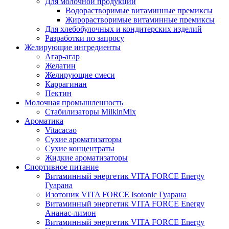
Для молочной продукции
Водорастворимые витаминные премиксы
Жирорастворимые витаминные премиксы
Для хлебобулочных и кондитерских изделий
Разработки по запросу
Желирующие ингредиенты
Агар-агар
Желатин
Желирующие смеси
Каррагинан
Пектин
Молочная промышленность
Стабилизаторы MilkinMix
Ароматика
Vitacacao
Сухие ароматизаторы
Сухие концентраты
Жидкие ароматизаторы
Спортивное питание
Витаминный энергетик VITA FORCE Energy
Гуарана
Изотоник VITA FORCE Isotonic Гуарана
Витаминный энергетик VITA FORCE Energy
Ананас-лимон
Витаминный энергетик VITA FORCE Energy