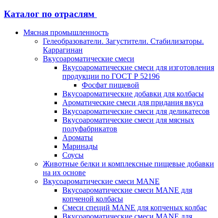
Каталог по отраслям
Мясная промышленность
Гелеобразователи. Загустители. Стабилизаторы.
Каррагинан
Вкусоароматические смеси
Вкусоароматические смеси для изготовления
продукции по ГОСТ Р 52196
Фосфат пищевой
Вкусоароматические добавки для колбасы
Ароматические смеси для придания вкуса
Вкусоароматические смеси для деликатесов
Вкусоароматические смеси для мясных
полуфабрикатов
Ароматы
Маринады
Соусы
Животные белки и комплексные пищевые добавки
на их основе
Вкусоароматические смеси MANE
Вкусоароматические смеси MANE для
копченой колбасы
Смеси специй MANE для копченых колбас
Вкусоароматические смеси MANE для