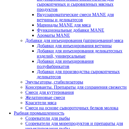
сырокопченых и сыровяленых мясных
продуктов
Вкусоароматические смеси MANE для
ветчины и деликатесов
Маринады MANE для мяса
Функциональные добавки MANE
Ароматы MANE
Добавки для инъецирования (шприцевания) мяса
Добавки для инъецирования ветчины
Добавки для инъецирования деликатесных
изделий, универсальные
Добавки для инъецирования
полуфабрикатов
Добавки для производства сырокопченых
деликатесов
Эмульгаторы, стабилизаторы
Консерванты. Препараты для сохранения свежести
Смеси для куттерования
Желатиновые смеси
Красители мяса
Смеси на основе сывороточных белков молока
Рыбная промышленность
Созреватели для рыбы
Созреватели для морепродуктов и препараты для
инъектирования рыбы