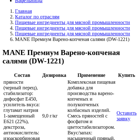
Вафельницы
Главная
Каталог по отраслям
Пищевые ингредиенты для мясной промышленности
Пищевые ингредиенты для мясной промышленности
Пищевые ингредиенты для мясной промышленности
MANE Премиум Варено-копченая салями (DW-1221)
MANE Премиум Варено-копченая
салями (DW-1221)
Состав
Дозировка
Применение
Купить
пряности
Комплексная пищевая
(черный перец),
добавка для
стабилизатор:
производства варено-
дифосфат Е450,
копченых и
усилитель вкуса:
полукопченых
глутамат натрия
колбасных изделий.
Оставить
1-замещенный
9,0 г/кг
Смесь пряностей с
заявку
Е621 (22%),
фосфатом и
декстроза,
цветостабилизатором.
антиокислитель:
Вкус/запах:
изоаскорбиновая
насыщенный пряный,