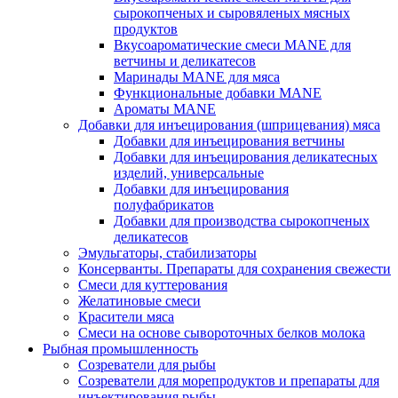
сырокопченых и сыровяленых мясных
продуктов
Вкусоароматические смеси MANE для
ветчины и деликатесов
Маринады MANE для мяса
Функциональные добавки MANE
Ароматы MANE
Добавки для инъецирования (шприцевания) мяса
Добавки для инъецирования ветчины
Добавки для инъецирования деликатесных
изделий, универсальные
Добавки для инъецирования
полуфабрикатов
Добавки для производства сырокопченых
деликатесов
Эмульгаторы, стабилизаторы
Консерванты. Препараты для сохранения свежести
Смеси для куттерования
Желатиновые смеси
Красители мяса
Смеси на основе сывороточных белков молока
Рыбная промышленность
Созреватели для рыбы
Созреватели для морепродуктов и препараты для
инъектирования рыбы