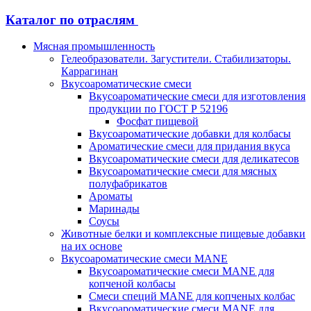
Каталог по отраслям
Мясная промышленность
Гелеобразователи. Загустители. Стабилизаторы.
Каррагинан
Вкусоароматические смеси
Вкусоароматические смеси для изготовления
продукции по ГОСТ Р 52196
Фосфат пищевой
Вкусоароматические добавки для колбасы
Ароматические смеси для придания вкуса
Вкусоароматические смеси для деликатесов
Вкусоароматические смеси для мясных
полуфабрикатов
Ароматы
Маринады
Соусы
Животные белки и комплексные пищевые добавки
на их основе
Вкусоароматические смеси MANE
Вкусоароматические смеси MANE для
копченой колбасы
Смеси специй MANE для копченых колбас
Вкусоароматические смеси MANE для