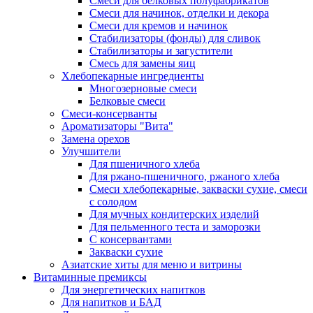
Cмеси для белковых полуфабрикатов
Смеси для начинок, отделки и декора
Смеси для кремов и начинок
Стабилизаторы (фонды) для сливок
Стабилизаторы и загустители
Смесь для замены яиц
Хлебопекарные ингредиенты
Многозерновые смеси
Белковые смеси
Смеси-консерванты
Ароматизаторы "Вита"
Замена орехов
Улучшители
Для пшеничного хлеба
Для ржано-пшеничного, ржаного хлеба
Смеси хлебопекарные, закваски сухие, смеси
с солодом
Для мучных кондитерских изделий
Для пельменного теста и заморозки
С консервантами
Закваски сухие
Азиатские хиты для меню и витрины
Витаминные премиксы
Для энергетических напитков
Для напитков и БАД