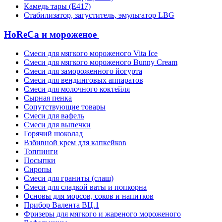
Камедь тары (Е417)
Стабилизатор, загуститель, эмульгатор LBG
HoReCa и мороженое
Смеси для мягкого мороженого Vita Ice
Смеси для мягкого мороженого Bunny Cream
Смеси для замороженного йогурта
Смеси для вендинговых аппаратов
Смеси для молочного коктейля
Сырная пенка
Сопутствующие товары
Смеси для вафель
Смеси для выпечки
Горячий шоколад
Взбивной крем для капкейков
Топпинги
Посыпки
Сиропы
Смеси для граниты (слаш)
Смеси для сладкой ваты и попкорна
Основы для морсов, соков и напитков
Прибор Валента ВЦ.1
Фризеры для мягкого и жареного мороженого