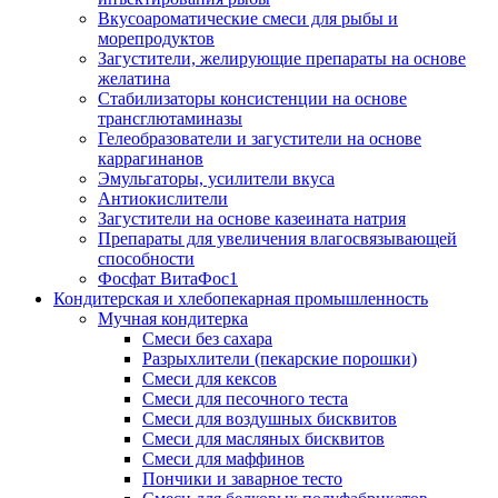
Вкусоароматические смеси для рыбы и
морепродуктов
Загустители, желирующие препараты на основе
желатина
Стабилизаторы консистенции на основе
трансглютаминазы
Гелеобразователи и загустители на основе
каррагинанов
Эмульгаторы, усилители вкуса
Антиокислители
Загустители на основе казеината натрия
Препараты для увеличения влагосвязывающей
способности
Фосфат ВитаФос1
Кондитерская и хлебопекарная промышленность
Мучная кондитерка
Смеси без сахара
Разрыхлители (пекарские порошки)
Смеси для кексов
Смеси для песочного теста
Смеси для воздушных бисквитов
Смеси для масляных бисквитов
Смеси для маффинов
Пончики и заварное тесто