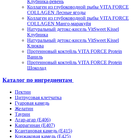
Клубника-ревень
Коллаген из глубоководной рыбы VITA FORCE
COLLAGEN Лесные ягоды
Коллаген из глубоководной рыбы VITA FORCE
COLLAGEN Манго-маракуйя
Натуральный детокс-кисель VitSweet Kissel
Клубника
Натуральный детокс-кисель VitSweet Kissel
Клюква
Протеиновый коктейль VITA FORCE Protein
Ваниль
Протеиновый коктейль VITA FORCE Protein
Шоколад
Каталог по ингредиентам
Пектин
Цитрусовая клетчатка
Гуаровая камедь
Желатин
Таурин
Агар-агар (Е406)
Каррагинан (Е407)
Ксантановая камедь (Е415)
Конжаковая камедь (Е425)