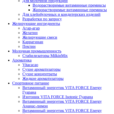
Для молочной продукции
Водорастворимые витаминные премиксы
Жирорастворимые витаминные премиксы
Для хлебобулочных и кондитерских изделий
Разработки по запросу
Желирующие ингредиенты
Агар-агар
Желатин
Желирующие смеси
Каррагинан
Пектин
Молочная промышленность
Стабилизаторы MilkinMix
Ароматика
Vitacacao
Сухие ароматизаторы
Сухие концентраты
Жидкие ароматизаторы
Спортивное питание
Витаминный энергетик VITA FORCE Energy
Гуарана
Изотоник VITA FORCE Isotonic Гуарана
Витаминный энергетик VITA FORCE Energy
Ананас-лимон
Витаминный энергетик VITA FORCE Energy