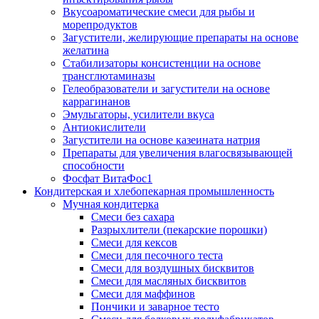
Вкусоароматические смеси для рыбы и
морепродуктов
Загустители, желирующие препараты на основе
желатина
Стабилизаторы консистенции на основе
трансглютаминазы
Гелеобразователи и загустители на основе
каррагинанов
Эмульгаторы, усилители вкуса
Антиокислители
Загустители на основе казеината натрия
Препараты для увеличения влагосвязывающей
способности
Фосфат ВитаФос1
Кондитерская и хлебопекарная промышленность
Мучная кондитерка
Смеси без сахара
Разрыхлители (пекарские порошки)
Смеси для кексов
Смеси для песочного теста
Смеси для воздушных бисквитов
Смеси для масляных бисквитов
Смеси для маффинов
Пончики и заварное тесто