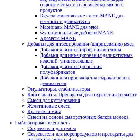
сырокопченых и сыровяленых мясных
продуктов
Вкусоароматические смеси MANE для
ветчины и деликатесов
Маринады MANE для мяса
Функциональные добавки MANE
Ароматы MANE
Добавки для инъецирования (шприцевания) мяса
Добавки для инъецирования ветчины
Добавки для инъецирования деликатесных
изделий, универсальные
Добавки для инъецирования
полуфабрикатов
Добавки для производства сырокопченых
деликатесов
Эмульгаторы, стабилизаторы
Консерванты. Препараты для сохранения свежести
Смеси для куттерования
Желатиновые смеси
Красители мяса
Смеси на основе сывороточных белков молока
Рыбная промышленность
Созреватели для рыбы
Созреватели для морепродуктов и препараты для
инъектирования рыбы