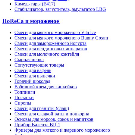
Камедь тары (Е417)
Стабилизатор, загуститель, эмульгатор LBG
HoReCa и мороженое
Смеси для мягкого мороженого Vita Ice
Смеси для мягкого мороженого Bunny Cream
Смеси для замороженного йогурта
Смеси для вендинговых аппаратов
Смеси для молочного коктейля
Сырная пенка
Сопутствующие товары
Смеси для вафель
Смеси для выпечки
Горячий шоколад
Взбивной крем для капкейков
Топпинги
Посыпки
Сиропы
Смеси для граниты (слаш)
Смеси для сладкой ваты и попкорна
Основы для морсов, соков и напитков
Прибор Валента ВЦ.1
Фризеры для мягкого и жареного мороженого