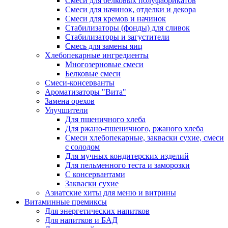
Cмеси для белковых полуфабрикатов
Смеси для начинок, отделки и декора
Смеси для кремов и начинок
Стабилизаторы (фонды) для сливок
Стабилизаторы и загустители
Смесь для замены яиц
Хлебопекарные ингредиенты
Многозерновые смеси
Белковые смеси
Смеси-консерванты
Ароматизаторы "Вита"
Замена орехов
Улучшители
Для пшеничного хлеба
Для ржано-пшеничного, ржаного хлеба
Смеси хлебопекарные, закваски сухие, смеси
с солодом
Для мучных кондитерских изделий
Для пельменного теста и заморозки
С консервантами
Закваски сухие
Азиатские хиты для меню и витрины
Витаминные премиксы
Для энергетических напитков
Для напитков и БАД