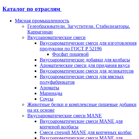
Каталог по отраслям
Мясная промышленность
Гелеобразователи. Загустители. Стабилизаторы.
Каррагинан
Вкусоароматические смеси
Вкусоароматические смеси для изготовления
продукции по ГОСТ Р 52196
Фосфат пищевой
Вкусоароматические добавки для колбасы
Ароматические смеси для придания вкуса
Вкусоароматические смеси для деликатесов
Вкусоароматические смеси для мясных
полуфабрикатов
Ароматы
Маринады
Соусы
Животные белки и комплексные пищевые добавки
на их основе
Вкусоароматические смеси MANE
Вкусоароматические смеси MANE для
копченой колбасы
Смеси специй MANE для копченых колбас
Вкусоароматические смеси MANE для