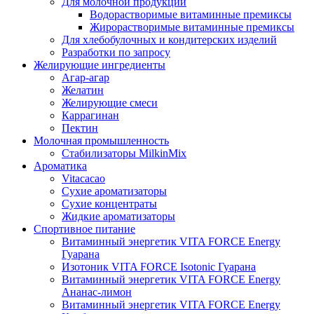
Для молочной продукции
Водорастворимые витаминные премиксы
Жирорастворимые витаминные премиксы
Для хлебобулочных и кондитерских изделий
Разработки по запросу
Желирующие ингредиенты
Агар-агар
Желатин
Желирующие смеси
Каррагинан
Пектин
Молочная промышленность
Стабилизаторы MilkinMix
Ароматика
Vitacacao
Сухие ароматизаторы
Сухие концентраты
Жидкие ароматизаторы
Спортивное питание
Витаминный энергетик VITA FORCE Energy
Гуарана
Изотоник VITA FORCE Isotonic Гуарана
Витаминный энергетик VITA FORCE Energy
Ананас-лимон
Витаминный энергетик VITA FORCE Energy