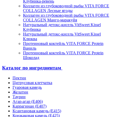
Клубника-ревень
Коллаген из глубоководной рыбы VITA FORCE
COLLAGEN Лесные ягоды
Коллаген из глубоководной рыбы VITA FORCE
COLLAGEN Манго-маракуйя
Натуральный детокс-кисель VitSweet Kissel
Клубника
Натуральный детокс-кисель VitSweet Kissel
Клюква
Протеиновый коктейль VITA FORCE Protein
Ваниль
Протеиновый коктейль VITA FORCE Protein
Шоколад
Каталог по ингредиентам
Пектин
Цитрусовая клетчатка
Гуаровая камедь
Желатин
Таурин
Агар-агар (Е406)
Каррагинан (Е407)
Ксантановая камедь (Е415)
Конжаковая камедь (Е425)