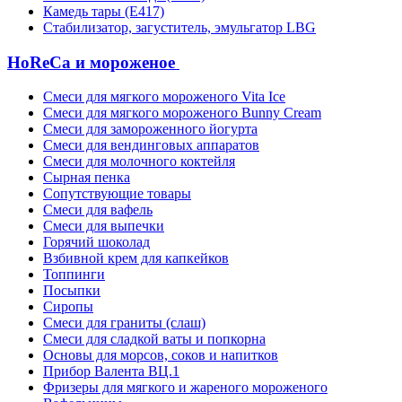
Камедь тары (Е417)
Стабилизатор, загуститель, эмульгатор LBG
HoReCa и мороженое
Смеси для мягкого мороженого Vita Ice
Смеси для мягкого мороженого Bunny Cream
Смеси для замороженного йогурта
Смеси для вендинговых аппаратов
Смеси для молочного коктейля
Сырная пенка
Сопутствующие товары
Смеси для вафель
Смеси для выпечки
Горячий шоколад
Взбивной крем для капкейков
Топпинги
Посыпки
Сиропы
Смеси для граниты (слаш)
Смеси для сладкой ваты и попкорна
Основы для морсов, соков и напитков
Прибор Валента ВЦ.1
Фризеры для мягкого и жареного мороженого