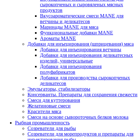
сырокопченых и сыровяленых мясных
продуктов
Вкусоароматические смеси MANE для
ветчины и деликатесов
Маринады MANE для мяса
Функциональные добавки MANE
Ароматы MANE
Добавки для инъецирования (шприцевания) мяса
Добавки для инъецирования ветчины
Добавки для инъецирования деликатесных
изделий, универсальные
Добавки для инъецирования
полуфабрикатов
Добавки для производства сырокопченых
деликатесов
Эмульгаторы, стабилизаторы
Консерванты. Препараты для сохранения свежести
Смеси для куттерования
Желатиновые смеси
Красители мяса
Смеси на основе сывороточных белков молока
Рыбная промышленность
Созреватели для рыбы
Созреватели для морепродуктов и препараты для
инъектирования рыбы