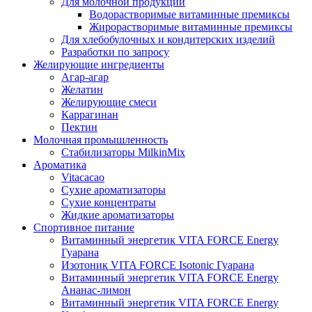
Для молочной продукции
Водорастворимые витаминные премиксы
Жирорастворимые витаминные премиксы
Для хлебобулочных и кондитерских изделий
Разработки по запросу
Желирующие ингредиенты
Агар-агар
Желатин
Желирующие смеси
Каррагинан
Пектин
Молочная промышленность
Стабилизаторы MilkinMix
Ароматика
Vitacacao
Сухие ароматизаторы
Сухие концентраты
Жидкие ароматизаторы
Спортивное питание
Витаминный энергетик VITA FORCE Energy
Гуарана
Изотоник VITA FORCE Isotonic Гуарана
Витаминный энергетик VITA FORCE Energy
Ананас-лимон
Витаминный энергетик VITA FORCE Energy