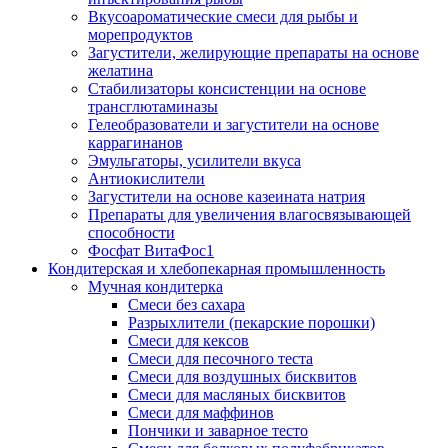
Вкусоароматические смеси для рыбы и
морепродуктов
Загустители, желирующие препараты на основе
желатина
Стабилизаторы консистенции на основе
трансглютаминазы
Гелеобразователи и загустители на основе
каррагинанов
Эмульгаторы, усилители вкуса
Антиокислители
Загустители на основе казеината натрия
Препараты для увеличения влагосвязывающей
способности
Фосфат ВитаФос1
Кондитерская и хлебопекарная промышленность
Мучная кондитерка
Смеси без сахара
Разрыхлители (пекарские порошки)
Смеси для кексов
Смеси для песочного теста
Смеси для воздушных бисквитов
Смеси для масляных бисквитов
Смеси для маффинов
Пончики и заварное тесто