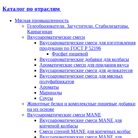
Каталог по отраслям
Мясная промышленность
Гелеобразователи. Загустители. Стабилизаторы.
Каррагинан
Вкусоароматические смеси
Вкусоароматические смеси для изготовления
продукции по ГОСТ Р 52196
Фосфат пищевой
Вкусоароматические добавки для колбасы
Ароматические смеси для придания вкуса
Вкусоароматические смеси для деликатесов
Вкусоароматические смеси для мясных
полуфабрикатов
Ароматы
Маринады
Соусы
Животные белки и комплексные пищевые добавки
на их основе
Вкусоароматические смеси MANE
Вкусоароматические смеси MANE для
копченой колбасы
Смеси специй MANE для копченых колбас
Вкусоароматические смеси MANE для