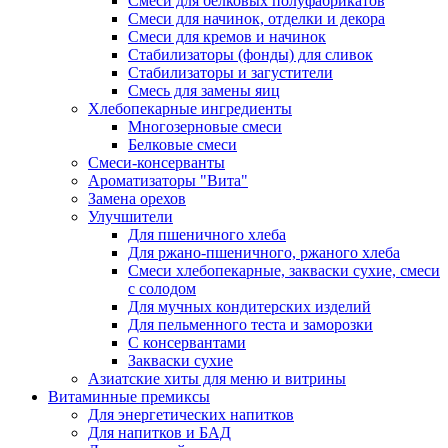
Cмеси для белковых полуфабрикатов
Смеси для начинок, отделки и декора
Смеси для кремов и начинок
Стабилизаторы (фонды) для сливок
Стабилизаторы и загустители
Смесь для замены яиц
Хлебопекарные ингредиенты
Многозерновые смеси
Белковые смеси
Смеси-консерванты
Ароматизаторы "Вита"
Замена орехов
Улучшители
Для пшеничного хлеба
Для ржано-пшеничного, ржаного хлеба
Смеси хлебопекарные, закваски сухие, смеси
с солодом
Для мучных кондитерских изделий
Для пельменного теста и заморозки
С консервантами
Закваски сухие
Азиатские хиты для меню и витрины
Витаминные премиксы
Для энергетических напитков
Для напитков и БАД