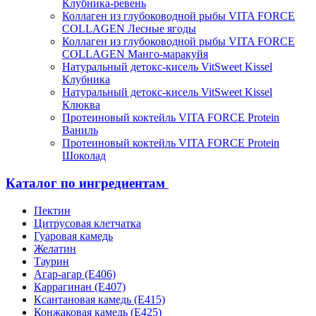
Клубника-ревень
Коллаген из глубоководной рыбы VITA FORCE
COLLAGEN Лесные ягоды
Коллаген из глубоководной рыбы VITA FORCE
COLLAGEN Манго-маракуйя
Натуральный детокс-кисель VitSweet Kissel
Клубника
Натуральный детокс-кисель VitSweet Kissel
Клюква
Протеиновый коктейль VITA FORCE Protein
Ваниль
Протеиновый коктейль VITA FORCE Protein
Шоколад
Каталог по ингредиентам
Пектин
Цитрусовая клетчатка
Гуаровая камедь
Желатин
Таурин
Агар-агар (Е406)
Каррагинан (Е407)
Ксантановая камедь (Е415)
Конжаковая камедь (Е425)